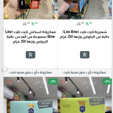
₪
₪
₪
₪
20
15
20
15
شعيرية لايت بايت (Lite Bite)
معكرونة اسباغتي لايت بايت (Lite
خالية من الجلوتين وزنها 250 غرام
Bite) مصنوعة من العدس عالية
البروتين وزنها 250 غرام
add_shopping_cart
add_shopping_cart
معكرونة + أرز + بذور صحية دايت
معكرونة + أرز + بذور صحية دايت
-25%
-25%
favorite_border
favorite_border