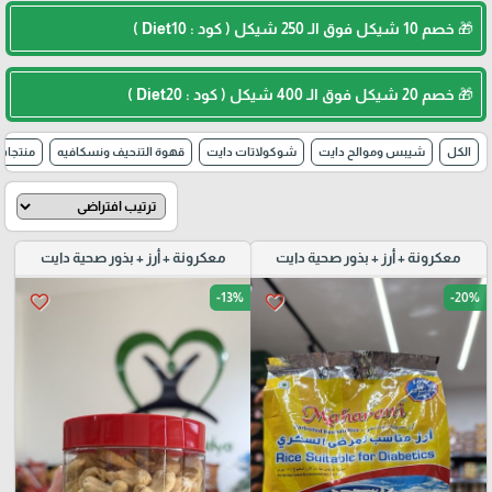
🎁 خصم 10 شيكل فوق الـ 250 شيكل ( كود : Diet10 )
🎁 خصم 20 شيكل فوق الـ 400 شيكل ( كود : Diet20 )
الكل
شيبس وموالح دايت
شوكولاتات دايت
قهوة التنحيف ونسكافيه
منتجات
معكرونة + أرز + بذور صحية دايت
معكرونة + أرز + بذور صحية دايت
-13%
-20%
favorite_border
favorite_border