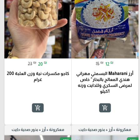
₪
₪
₪
₪
23
20
15
12
أرز Maharani البسمتي مهراني
كاجو مكسرات نية وزن العلبة 200
هندي المعالج بالبخار" خاص
غرام
لمرضى السكري وللدايت وزنه
1كيلو
add_shopping_cart
add_shopping_cart
معكرونة + أرز + بذور صحية دايت
معكرونة + أرز + بذور صحية دايت