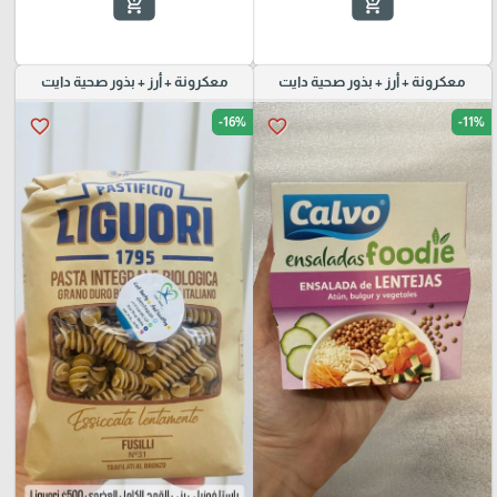
add_shopping_cart
add_shopping_cart
معكرونة + أرز + بذور صحية دايت
معكرونة + أرز + بذور صحية دايت
-16%
-11%
favorite_border
favorite_border