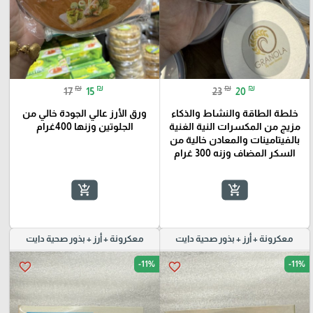
₪
₪
₪
₪
17
15
23
20
خلطة الطاقة والنشاط والذكاء
ورق الأرز عالي الجودة خالي من
مزيج من المكسرات النية الغنية
الجلوتين وزنها 400غرام
بالفيتامينات والمعادن خالية من
السكر المضاف وزنه 300 غرام
add_shopping_cart
add_shopping_cart
معكرونة + أرز + بذور صحية دايت
معكرونة + أرز + بذور صحية دايت
-11%
-11%
favorite_border
favorite_border