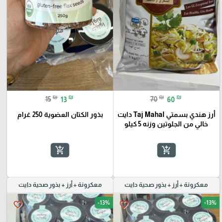
₪
₪
₪
₪
15
13
70
60
أرز هندي بسمتي Taj Mahal دايت
بذور الكتان العضوية 250 غرام
خالي من الجلوتين وزنه 5 كيلو
add_shopping_cart
add_shopping_cart
معكرونة + أرز + بذور صحية دايت
معكرونة + أرز + بذور صحية دايت
-13%
-13%
favorite_border
favorite_border