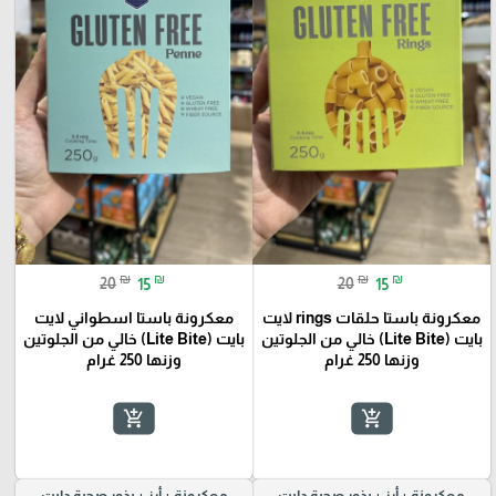
₪
₪
₪
₪
20
15
20
15
معكرونة باستا حلقات rings لايت
معكرونة باستا اسطواني لايت
بايت (Lite Bite) خالي من الجلوتين
بايت (Lite Bite) خالي من الجلوتين
وزنها 250 غرام
وزنها 250 غرام
add_shopping_cart
add_shopping_cart
معكرونة + أرز + بذور صحية دايت
معكرونة + أرز + بذور صحية دايت