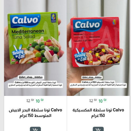
₪
₪
₪
₪
12
10
12
10
Calvo تونا سلطة المكسيكية
Calvo تونا سلطة البحر الابيض
150غرام
المتوسط 150غرام