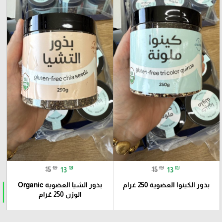
₪
₪
₪
₪
15
13
15
13
بذور الكينوا العضوية 250 غرام
بذور الشيا العضوية Organic
الوزن 250 غرام
add_shopping_cart
add_shopping_cart