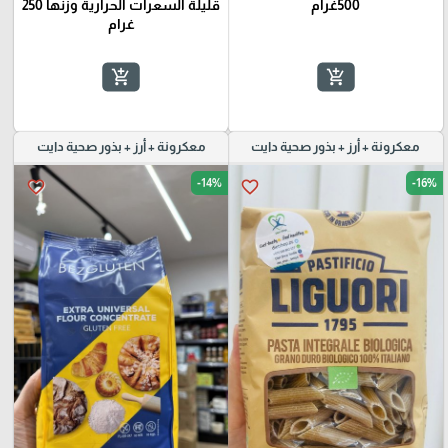
500غرام
قليلة السعرات الحرارية وزنها 250
غرام
add_shopping_cart
add_shopping_cart
معكرونة + أرز + بذور صحية دايت
معكرونة + أرز + بذور صحية دايت
-14%
-16%
favorite_border
favorite_border