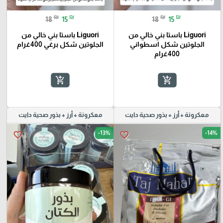
₪
₪
₪
₪
18
15
18
15
Liguori باستا بني خالي من
Liguori باستا بني خالي من
الجلوتين شكل اسطواني
الجلوتين شكل برغي 400غرام
400غرام
add_shopping_cart
add_shopping_cart
معكرونة + أرز + بذور صحية دايت
معكرونة + أرز + بذور صحية دايت
-13%
-14%
favorite_border
favorite_border