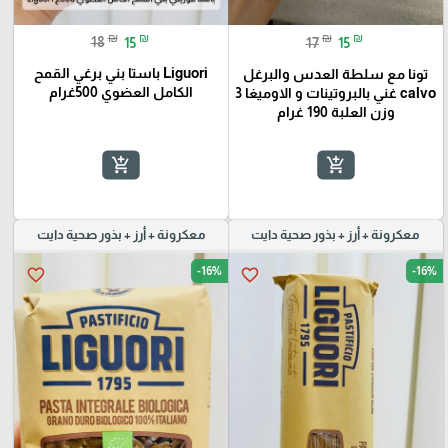
₪
₪
₪
₪
18
15
17
15
Liguori باستا بني برغي القمح
تونا مع سلطة العدس والبرغل
الكامل العضوي 500غرام
calvo غني بالبروتينات و الاوميغا 3
وزن العلبة 190 غرام
add_shopping_cart
add_shopping_cart
معكرونة + أرز + بذور صحية دايت
معكرونة + أرز + بذور صحية دايت
-16%
-16%
favorite_border
favorite_border