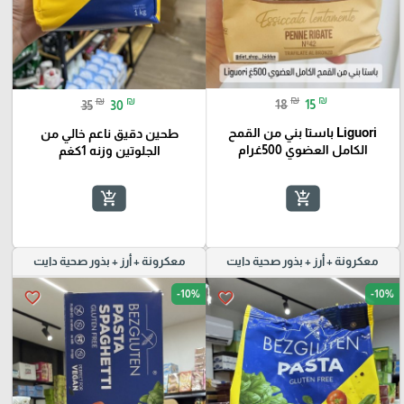
₪
₪
₪
₪
18
15
35
30
Liguori باستا بني من القمح
طحين دقيق ناعم خالي من
الكامل العضوي 500غرام
الجلوتين وزنه 1كغم
add_shopping_cart
add_shopping_cart
معكرونة + أرز + بذور صحية دايت
معكرونة + أرز + بذور صحية دايت
-10%
-10%
favorite_border
favorite_border