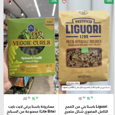
-25%
-16%
favorite_border
favorite_border
₪
₪
₪
₪
18
15
20
15
Liguori باستا بني من القمح
معكرونة باستا برغي لايت بايت
الكامل العضوي شكل متعرج
(Lite Bite) مصنوعة من السبانخ