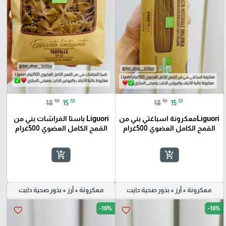
₪
₪
₪
₪
18
15
18
15
Liguoriمعكرونة اسباغتي بني من
Liguori باستا الفراشات بني من
القمح الكامل العضوي 500غرام
القمح الكامل العضوي 500غرام
add_shopping_cart
add_shopping_cart
معكرونة + أرز + بذور صحية دايت
معكرونة + أرز + بذور صحية دايت
-16%
-16%
favorite_border
favorite_border