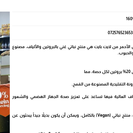
160
072576523653
لأحمر من لايت بايت هي منتج نباتي غني بالبروتين والألياف، مصنوع
الحبوب.
ما
كرونة التقليدية المصنوعة من القمح.
لياف العالية فيها تساعد على تعزيز صحة الجهاز الهضمي والشعور
مناسبة للحميات الغذائية: منتج نباتي (Vegan) بالكامل، ويمكن أن يكون بديلاً جيداً يبحثون عن