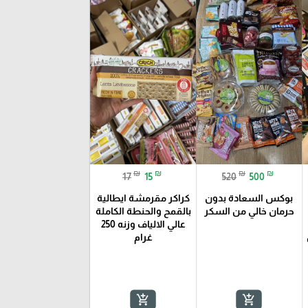
₪
₪
₪
₪
17
15
520
500
بوكس السعادة بدون
كراكر مقرمشة ايطالية
حرمان خالي من السكر
بالقمح والحنطة الكاملة
عالي الالياف وزنه 250
غرام
add_shopping_cart
add_shopping_cart