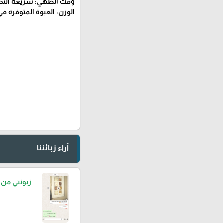
وقت الطهي: سريعة التحضير، ح
الوزن: العبوة المتوفرة في الصورة
آراء زبائننا
زبونتي من