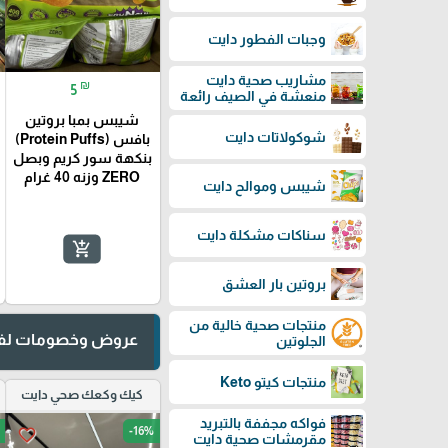
وجبات الفطور دايت
مشاريب صحية دايت
₪
5
منعشة في الصيف رائعة
شيبس بمبا بروتين
شوكولاتات دايت
بافس (Protein Puffs)
بنكهة سور كريم وبصل
ZERO وزنه 40 غرام
شيبس وموالح دايت
سناكات مشكلة دايت
add_shopping_cart
بروتين بار العشق
منتجات صحية خالية من
عروض وخصومات لفت
الجلوتين
منتجات كيتو Keto
كيك وكعك صحي دايت
فواكه مجففة بالتبريد
-16%
favorite_border
مقرمشات صحية دايت