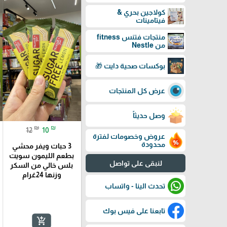
كولاجين بحري &
فيتامينات
منتجات فتنس fitness
من Nestle
بوكسات صحية دايت 🎁
عرض كل المنتجات
وصل حديثاً
₪
₪
12
10
عروض وخصومات لفترة
محدودة
3 حبات ويفر محشي
بطعم الليمون سويت
لنبقى على تواصل
بلس خالي من السكر
وزنها 24غرام
تحدث الينا - واتساب
تابعنا على فيس بوك
add_shopping_cart