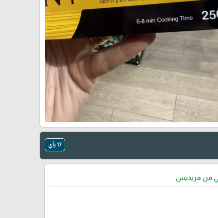
17 رأي
تي من فريديس