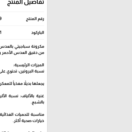
تفاصيل المنتج
رقم المنتج
9
الباركود
1
مكرونة سباجيتي بالعدس ا
من دقيق العدس الأحمر و
الميزات الرئيسية:
نسبة البروتين: تحتوي على 20% بروتين لكل حصة، م
يجعلها بديلاً مغذياً للمع
غنية بالألياف: نسبة الأ
بالشبع.
خيارات صحية أكثر.