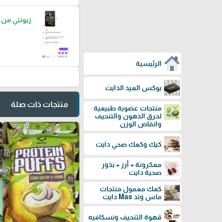
زبونتي من
الرئيسية
بوكس العيد الدايت
منتجات ذات صلة
منتجات عضوية طبيعية
لحرق الدهون والتنحيف
وانقاص الوزن
favorite_border
كيك وكعك صحي دايت
معكرونة + أرز + بذور
صحية دايت
كعك معمول منتجات
ماس وتد Mas دايت
قهوة التنحيف ونسكافيه