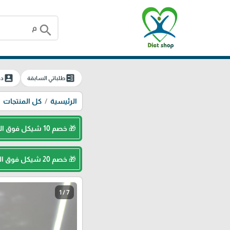
search
account_box
ballot
طلباتي السابقة
دخ
الرئيسية
كل المنتجات
🎁 خصم 10 شيكل فوق الـ 250 شيكل ( كود : Diet10 )
🎁 خصم 20 شيكل فوق الـ 400 شيكل ( كود : Diet20 )
1 / 7