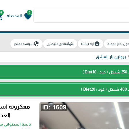
0
0
g_cart
favorite
المفضلة
security
commute
emoji_emotions
ول تجار الجملة
آراء زبائننا
مناطق التوصيل
سياسة المتجر
بروتين بار العشق
العدس 
باستا اسطواني مص