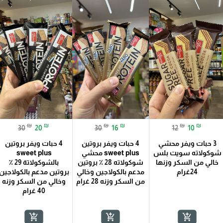
₪
₪
₪
₪
₪
₪
30
20
30
16
12
10
3 حبات ويفر محشي
4 حبات ويفر بروتين
4 حبات ويفر بروتين
شوكولاته سويت بلس
sweet plus محشي
sweet plus
خالي من السكر وزنها
شوكولاته 28 ٪؜ بروتين
بالشوكولاتة 29 ٪؜
24غرام
مدعم بالكولاجين وخالي
بروتين مدعم بالكولاجين
من السكر وزنه 28 غرام
وخالي من السكر وزنه
40 غرام
add_shopping_cart
add_shopping_cart
add_shopping_cart