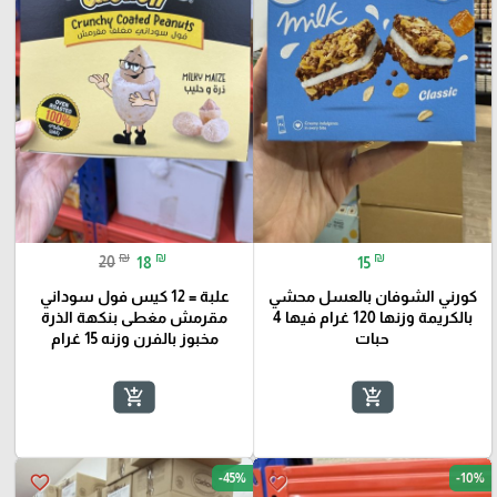
₪
₪
₪
20
18
15
كورني الشوفان بالعسل محشي
علبة = 12 كيس فول سوداني
بالكريمة وزنها 120 غرام فيها 4
مقرمش مغطى بنكهة الذرة
حبات
مخبوز بالفرن وزنه 15 غرام
add_shopping_cart
add_shopping_cart
-45%
-10%
favorite_border
favorite_border