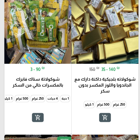
₪
₪
₪
3 - 90
150
35 - 140
شوكولاته بلجيكية داكنة دارك مع
شوكولاتة سناك فابرك
الجاندويا واللوز المكسر بدون
بالمكسرات خالي من السكر
سكر
1 حبة
4 حبات
250 غرام
500 غرام
1 كيلو
250 غرام
500 غرام
1 كيلو
add_shopping_cart
add_shopping_cart