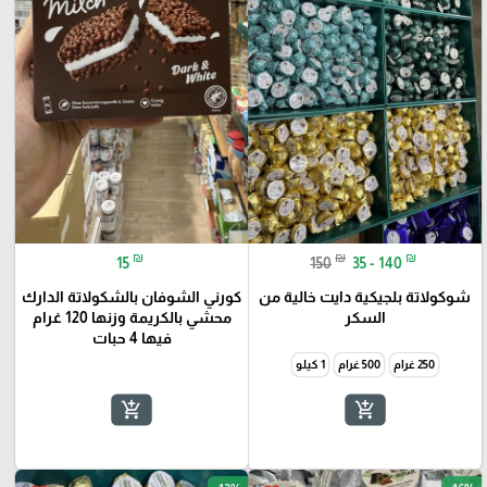
₪
₪
₪
15
150
35 - 140
شوكولاتة بلجيكية دايت خالية من
كورني الشوفان بالشكولاتة الدارك
السكر
محشي بالكريمة وزنها 120 غرام
فيها 4 حبات
250 غرام
500 غرام
1 كيلو
add_shopping_cart
add_shopping_cart