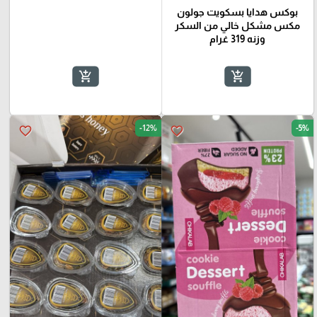
بوكس هدايا بسكويت جولون
مكس مشكل خالي من السكر
وزنه 319 غرام
add_shopping_cart
add_shopping_cart
-12%
-5%
favorite_border
favorite_border