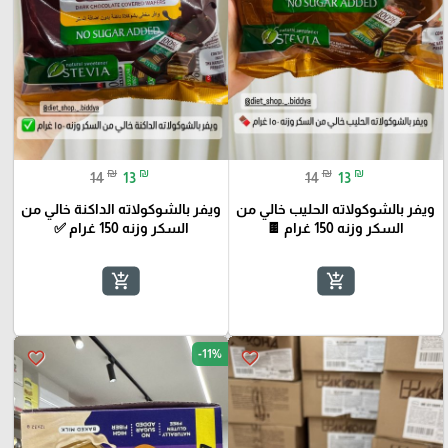
₪
₪
₪
₪
14
13
14
13
ويفر بالشوكولاته الحليب خالي من
ويفر بالشوكولاته الداكنة خالي من
السكر وزنه 150 غرام 🍫
السكر وزنه 150 غرام ✅
add_shopping_cart
add_shopping_cart
-11%
favorite_border
favorite_border