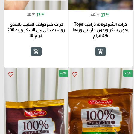
₪
₪
₪
₪
15
13
40
37
كرات شوكولاته الحليب بالبندق
كرات الشوكولاتة دراجيه Tops
روسية خالي من السكر وزنه 200
بدون سكر وبدون جلوتين وزنها
غرام 🍫
375 غرام
add_shopping_cart
add_shopping_cart
-7%
-7%
favorite_border
favorite_border