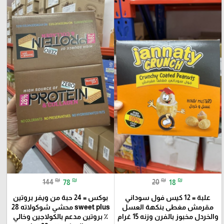
₪
₪
₪
₪
144
78
20
18
علبة = 12 كيس فول سوداني
بوكس = 24 حبة من ويفر بروتين
مقرمش مغطى بنكهة العسل
sweet plus محشي شوكولاته 28
والخردل مخبوز بالفرن وزنه 15 غرام
٪؜ بروتين مدعم بالكولاجين وخالي