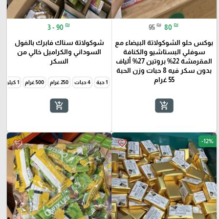
₪
₪
₪
3 - 90
95
80
بوكس حلو الشوكولاتة البيضاء مع
شوكولاتة سناك فابرك بالفول
سوفلي البستاشيو والكنافة
السوداني والكراميل خالي من
المقرمشة 22% بروتين 27% ألياف
السكر
بدون سكر فيه 8 حبات وزن الحبة
55 غرام
1 حبة
4 حبات
250 غرام
500 غرام
1 كيلو
add_shopping_cart
add_shopping_cart
-12%
favorite_border
favorite_border