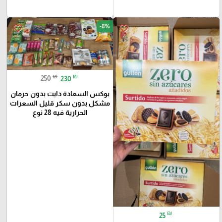
-8%
favorite_border
favorite_border
₪
₪
250
230
بوكس السعادة دايت بدون حرمان
مشكل بدون سكر قليل السعرات
الحرارية فيه 28 نوع
₪
25