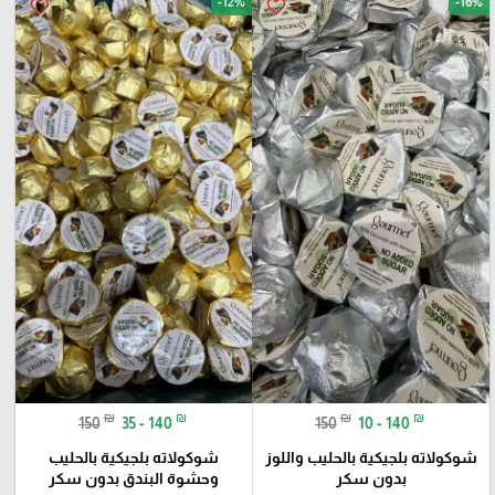
-12%
-16%
favorite_border
favorite_border
₪
₪
₪
₪
150
35 - 140
150
10 - 140
شوكولاته بلجيكية بالحليب واللوز
شوكولاته بلجيكية بالحليب
بدون سكر
وحشوة البندق بدون سكر