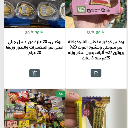
₪
₪
₪
₪
80
70
85
80
بوكس كوكيز مغطى بالشوكولاتة
بوكس= 20 علبة من عسل جبلي
مع سوفلي وحشوة التوت 23%
اصلي مع المكسرات والبذور وزنها
بروتين 27% ألياف بدون سكر وزنه
28 غرام
55غم فيه 8 حبات
add_shopping_cart
add_shopping_cart
-5%
favorite_border
favorite_border