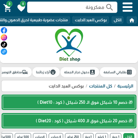
0
0
search
shopping_cart
favorite
home
الكل
بوكس العيد الدايت
منتجات عضوية طبيعية لحرق الدهون والتن
commute
emoji_emotions
account_box
ballot
طلباتي السابقة
دخول تجار الجملة
آراء زبائننا
مناطق التوصيل
الرئيسية
كل المنتجات
بوكس العيد الدايت
🎁 خصم 10 شيكل فوق الـ 250 شيكل ( كود : Diet10 )
🎁 خصم 20 شيكل فوق الـ 400 شيكل ( كود : Diet20 )
الكل
1 حبة
1 كيلو
1حبة
250 غرام
4 حبات
4حبات
500 غرام
500غرام