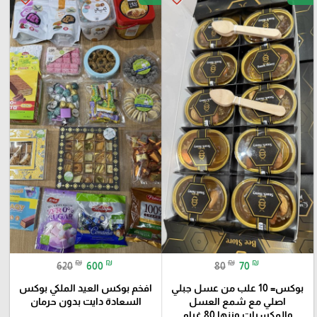
₪
₪
₪
₪
620
600
80
70
بوكس= 10 علب من عسل جبلي
افخم بوكس العيد الملكي بوكس
اصلي مع شمع العسل
السعادة دايت بدون حرمان
والمكسرات وزنها 80 غرام