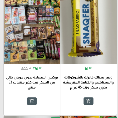
₪
₪
₪
600
570
10
ويفر سناك فابرك بالشوكولاتة
بوكس السعادة بدون حرمان خالي
والبستاشيو والكنافة المقرمشة
من السكر فيه كثير منتجات 53
بدون سكر وزنه 45 غرام
منتج
add_shopping_cart
add_shopping_cart