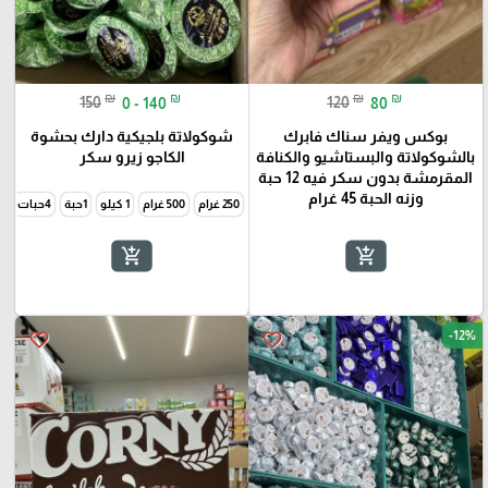
₪
₪
₪
₪
150
0 - 140
120
80
بوكس ويفر سناك فابرك
شوكولاتة بلجيكية دارك بحشوة
بالشوكولاتة والبستاشيو والكنافة
الكاجو زيرو سكر
المقرمشة بدون سكر فيه 12 حبة
وزنه الحبة 45 غرام
250 غرام
500 غرام
1 كيلو
1حبة
4حبات
add_shopping_cart
add_shopping_cart
-12%
favorite_border
favorite_border