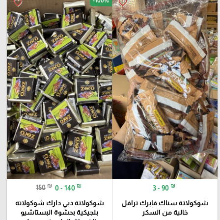
-100%
favorite_border
favorite_border
₪
₪
₪
150
0 - 140
3 - 90
شوكولاتة سناك فابرك ترافل
شوكولاتة دبي دارك شوكولاتة
خالية من السكر
بلجيكية بحشوة البستاشيو