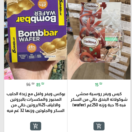
₪
₪
₪
96
85
15
كيس ويفر روسية محشي
بوكس ويفر وافل مع زبدة الحليب
شوكولاته البندق خالي من السكر
المخبوز والمكسرات بالبروتين
فبه 15 حبة وزنه 250غم (wafer)
والالياف 25%بروتين خالي من
السكر والجلوتين وزنها 32 غم فيه
add_shopping_cart
add_shopping_cart