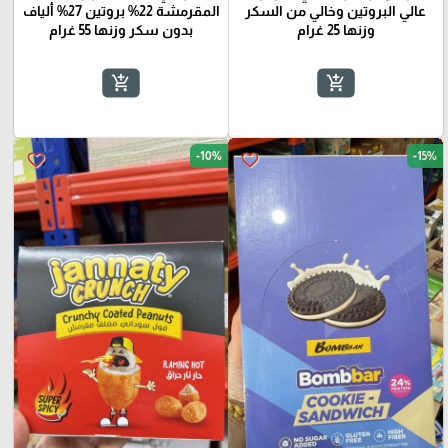
عالي البروتين وخالي من السكر
المقرمشة 22% بروتين 27% ألياف
وزنها 25 غرام
بدون سكر وزنها 55 غرام
add_shopping_cart
add_shopping_cart
-10%
-15%
favorite_border
favorite_border