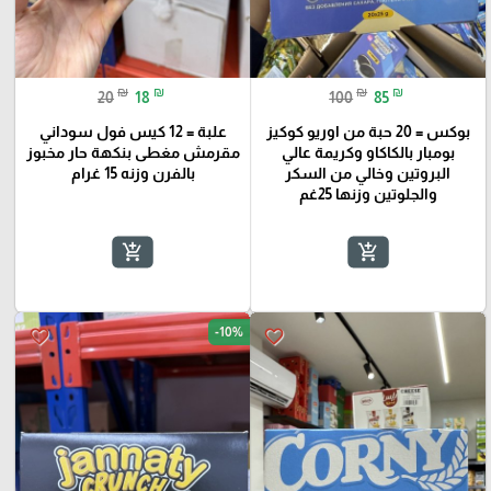
₪
₪
₪
₪
20
18
100
85
بوكس = 20 حبة من اوريو كوكيز
علبة = 12 كيس فول سوداني
بومبار بالكاكاو وكريمة عالي
مقرمش مغطى بنكهة حار مخبوز
البروتين وخالي من السكر
بالفرن وزنه 15 غرام
والجلوتين وزنها 25غم
add_shopping_cart
add_shopping_cart
-10%
favorite_border
favorite_border