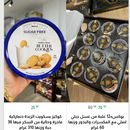
₪
₪
₪
25
80
70
بوكس=12 علبة من عسل جبلي
كوكيز بسكويت الزبدة دنماركية
اصلي مع المكسرات والبذور وزنها
فاخرة وخالية من السكر فيها 36
60 غرام
حبة وزنها 310 غرام