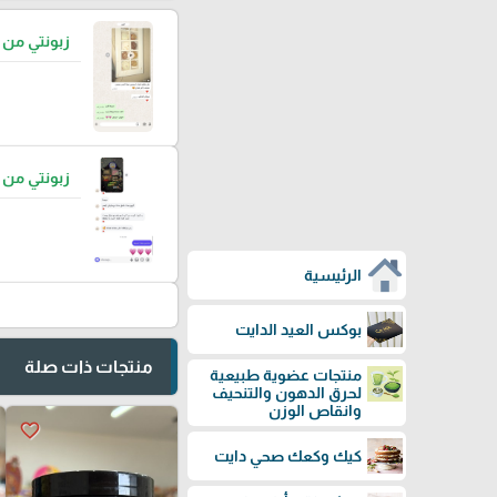
زبونتي من
زبونتي من
الرئيسية
بوكس العيد الدايت
منتجات ذات صلة
منتجات عضوية طبيعية
لحرق الدهون والتنحيف
وانقاص الوزن
favorite_border
كيك وكعك صحي دايت