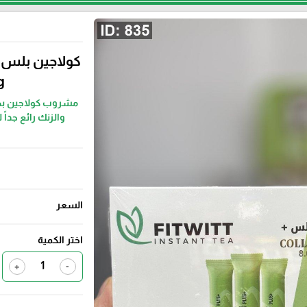
0mg
مشروب كولاجين بطع
والزنك رائع جدا
السعر
اختر الكمية
+
-