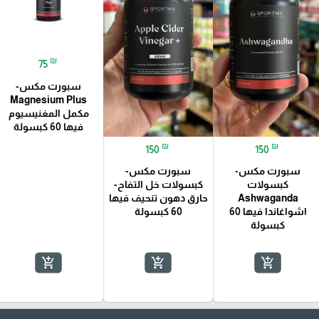
₪
75
سبورت مكس-
Magnesium Plus
مكمل المغنيسيوم
فيها 60 كبسولة
₪
₪
150
150
سبورت مكس-
سبورت مكس-
كبسولات
كبسولات خل التفاح-
Ashwaganda
حارق دهون تنحيف فيها
اشواغاندا فيها 60
60 كبسولة
كبسولة
add_shopping_cart
add_shopping_cart
add_shopping_cart