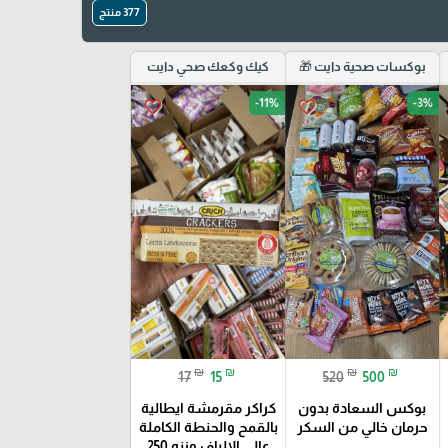
377 منتج
بوكسات صحية دايت 🎁
كيك وكعك صحي دايت
-11%
-3%
favorite_border
favorite_border
₪
₪
₪
₪
17
15
520
500
بوكس السعادة بدون
كراكر مقرمشة ايطالية
حرمان خالي من السكر
بالقمح والحنطة الكاملة
عالي الالياف وزنه 250