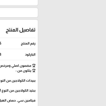
تفاصيل المنتج
رقم المنتج
5
الباركود
3
🏆 مضمون اصلي ومرخص 
🏆 يتكون من :
ببيدات الكولاجين من النوع 1 & 3 (أصل بقري
ببتيد الكولاجين من النوع 1 & 3 (مصدر الأسماك).
فيتامين سي. حمض الهيالور