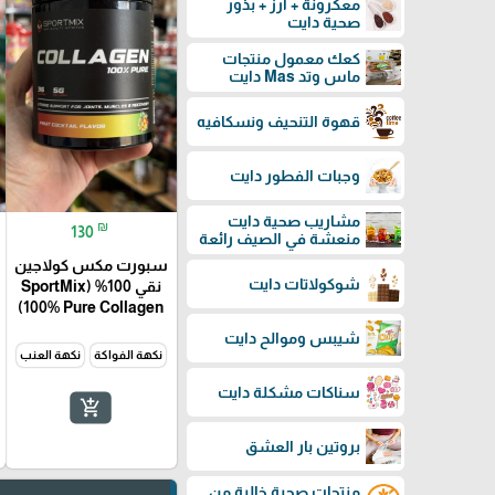
معكرونة + أرز + بذور
صحية دايت
كعك معمول منتجات
ماس وتد Mas دايت
قهوة التنحيف ونسكافيه
وجبات الفطور دايت
مشاريب صحية دايت
₪
130
منعشة في الصيف رائعة
سبورت مكس كولاجين
شوكولاتات دايت
نقي 100% (SportMix
100% Pure Collagen)
شيبس وموالح دايت
نكهة الفواكة
نكهة العنب
سناكات مشكلة دايت
add_shopping_cart
بروتين بار العشق
منتجات صحية خالية من