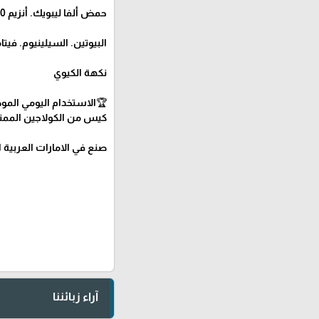
حمض ألفا ليبويك. أنزيم Q10.
البيوتين. السيلينيوم. فيتامين B12. مالتود
نكهة الكيوي
🏆الاستخدام اليومي الموص
كيس من الكولاجين الممتا
صنع في الامارات العربية 
آراء زبائننا