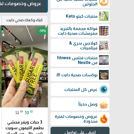
عروض وخصومات لفت
الجلوتين
منتجات كيتو Keto
كيك وكعك صحي دايت
فواكه مجففة بالتبريد
-16%
favorite_border
مقرمشات صحية دايت
كولاجين بحري &
فيتامينات
منتجات فتنس fitness
من Nestle
بوكسات صحية دايت 🎁
عرض كل المنتجات
وصل حديثاً
₪
₪
12
10
عروض وخصومات لفترة
محدودة
3 حبات ويفر محشي
بطعم الليمون سويت
لنبقى على تواصل
بلس خالي من السكر