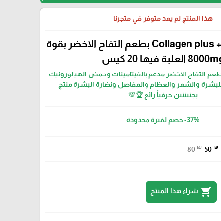
هذا المنتج لم يعد متوفر في متجرنا
كولاجين بلس+ Collagen plus بطعم التفاح الاخضر بقوة
800 العلبة فيها 20 كيس
م التفاح الاخضر مدعم بالفيتامينات وحمض الهيالورونيك
ً للبشرة والشعر والعظام والمفاصل ونضارة البشرة منتج
بجنننننن حرفياً رائع 🏆💯
-37%
خصم لفترة محدودة
₪
₪
80
50
shopping_cart
شراء هذا المنتج