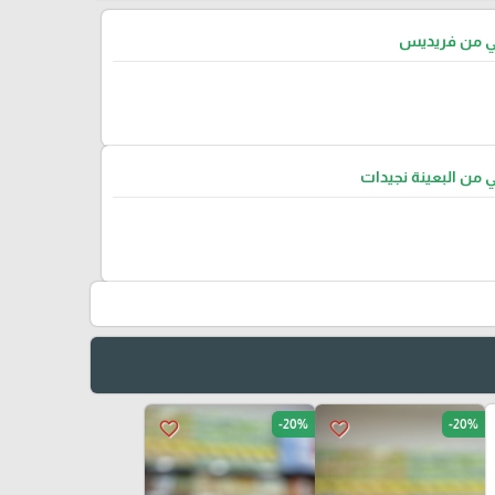
تي من فريديس
ي من البعينة نجيدات
-20%
-20%
favorite_border
favorite_border