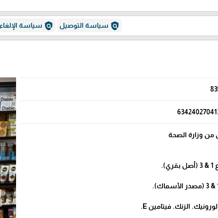
policy
policy
سياسة التوصيل
سياسة الإلغاء
83
63424027041
من وزارة الصحة
).
ونيك. الزنك. فيتامين E.