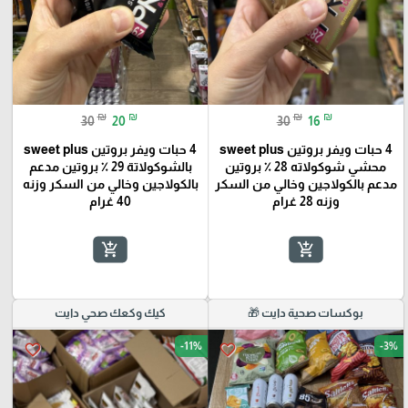
🎓
₪
₪
₪
₪
30
20
30
16
4 حبات ويفر بروتين sweet plus
4 حبات ويفر بروتين sweet plus
محشي شوكولاته 28 ٪؜ بروتين
بالشوكولاتة 29 ٪؜ بروتين مدعم
مدعم بالكولاجين وخالي من السكر
بالكولاجين وخالي من السكر وزنه
وزنه 28 غرام
40 غرام
add_shopping_cart
add_shopping_cart
بوكسات صحية دايت 🎁
كيك وكعك صحي دايت
-11%
-3%
favorite_border
favorite_border