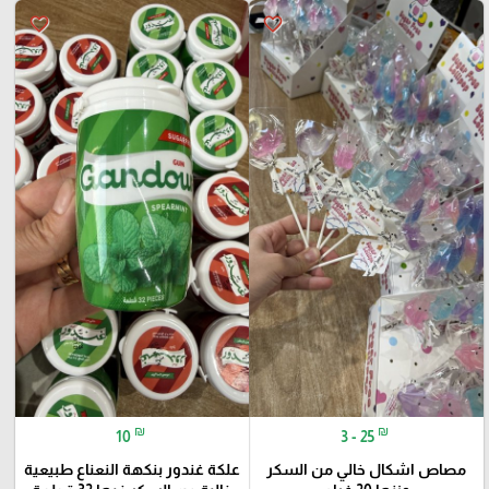
favorite_border
favorite_border
₪
₪
10
3 - 25
مصاص اشكال خالي من السكر
علكة غندور بنكهة النعناع طبيعية