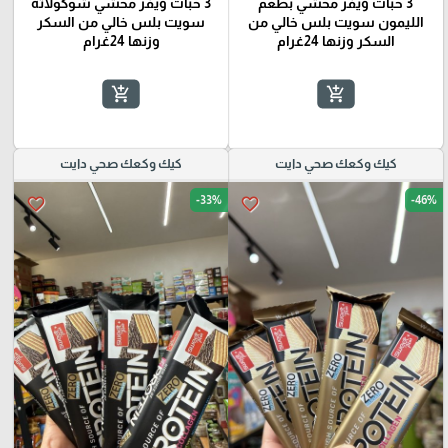
3 حبات ويفر محشي بطعم
3 حبات ويفر محشي شوكولاته
الليمون سويت بلس خالي من
سويت بلس خالي من السكر
السكر وزنها 24غرام
وزنها 24غرام
add_shopping_cart
add_shopping_cart
كيك وكعك صحي دايت
كيك وكعك صحي دايت
-33%
-46%
favorite_border
favorite_border