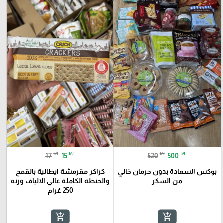
₪
₪
₪
₪
17
15
520
500
بوكس السعادة بدون حرمان خالي
كراكر مقرمشة ايطالية بالقمح
من السكر
والحنطة الكاملة عالي الالياف وزنه
250 غرام
add_shopping_cart
add_shopping_cart