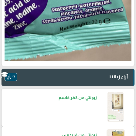
آراء زبائننا
17 رأي
زبونتي من كفر قاسم
زبونتي من فريديس