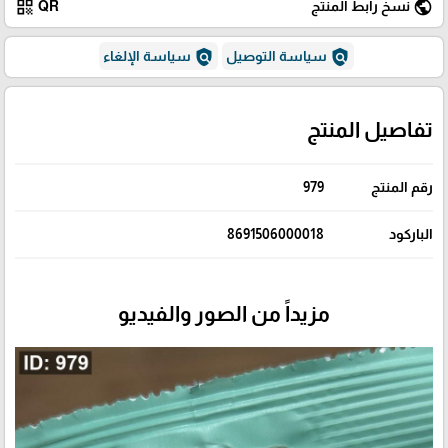
qr_code
public
نسخ رابط المنتج
QR
policy
policy
سياسة التوصيل
سياسة الإلغاء
تفاصيل المنتج
رقم المنتج
979
الباركود
8691506000018
مزيداً من الصور والفيديو