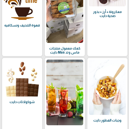
معكرونة + أرز + بذور
صحية دايت
قهوة التنحيف ونسكافيه
كعك معمول منتجات
ماس وتد Mas دايت
شوكولاتات دايت
وجبات الفطور دايت