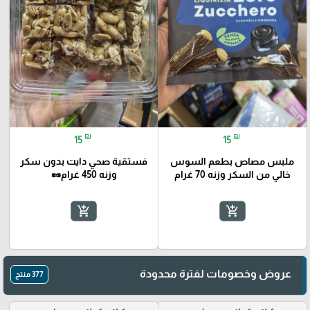
₪
₪
15
15
ملبس مصاص بطعم السوس
فستقية صحي دايت بدون سكر
خالي من السكر وزنه 70 غرام
وزنه 450 غرام🥜
add_shopping_cart
add_shopping_cart
عروض وخصومات لفترة محدودة
377 منتج