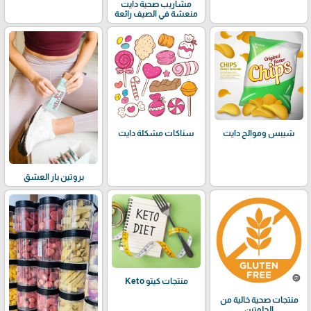
مشاريب صحية دايت
منعشة في الصيف رائعة
شيبس وموالح دايت
سناكات مشكلة دايت
بروتين بار العشق
منتجات كيتو Keto
منتجات صحية خالية من
الجلوتين