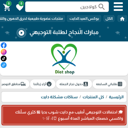
0
0
search
shopping_cart
favorite
home
الكل
بوكس العيد الدايت
منتجات عضوية طبيعية لحرق الدهون والتن
مبارك النجاح لطلبة التوجيهي
play_circle
commute
emoji_emotions
account_box
ballot
طلباتي السابقة
دخول تجار الجملة
آراء زبائننا
مناطق التوصيل
الرئيسية
كل المنتجات
سناكات مشكلة دايت
🎓 احتفالات التوجيهي أطيب مع دايت شوب بديا 🏪 كبّري سلّتك
واكسبي خصمكِ المباشر (لمدة أسبوع ⏰): 🛒✨