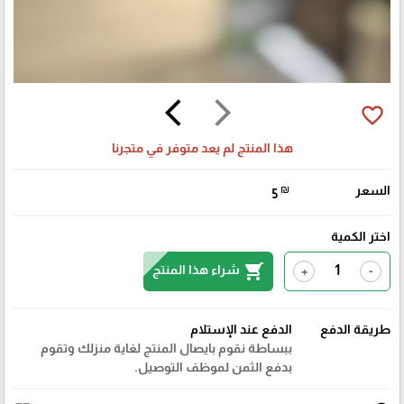
arrow_back_ios
arrow_forward_ios
favorite_border
هذا المنتج لم يعد متوفر في متجرنا
السعر
₪
5
اختر الكمية
shopping_cart
شراء هذا المنتج
+
-
طريقة الدفع
الدفع عند الإستلام
ببساطة نقوم بايصال المنتج لغاية منزلك وتقوم
بدفع الثمن لموظف التوصيل.