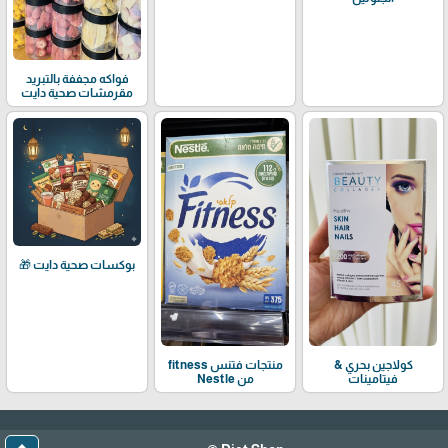
فواكه مجففة بالتبريد
مقرمشات صحية دايت
بوكسات صحية دايت 🎁
كولاجين بحري &
منتجات فتنس fitness
فيتامينات
من Nestle