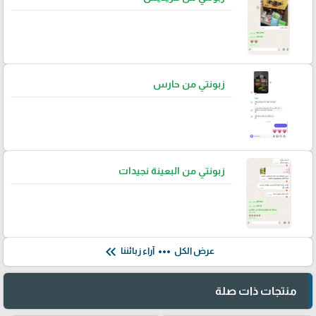
زبونتي من حارس
زبونتي من البعينة نجيدات
keyboard_double_arrow_left
more_horiz
عرض الكل
آراء زبائننا
منتجات ذات صلة