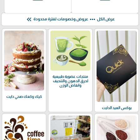
keyboard_double_arrow_left
more_horiz
عرض الكل
عروض وخصومات لفترة محدودة
منتجات عضوية طبيعية
لحرق الدهون والتنحيف
وانقاص الوزن
كيك وكعك صحي دايت
بوكس العيد الدايت