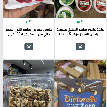
₪
₪
15
10
علكة غندور بطعم البطيخ طبيعية
ملبس مصاص بطعم الكرز الاحمر
خالية من السكر فيها 32 قطعة
خالي من السكر وزنه 100 غرام
add_shopping_cart
add_shopping_cart
favorite_border
favorite_border