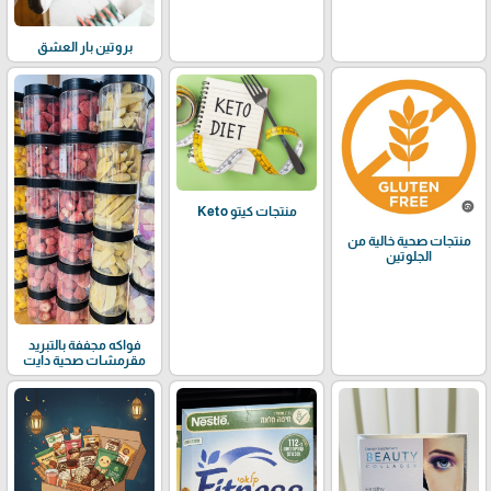
بروتين بار العشق
منتجات كيتو Keto
منتجات صحية خالية من
الجلوتين
فواكه مجففة بالتبريد
مقرمشات صحية دايت