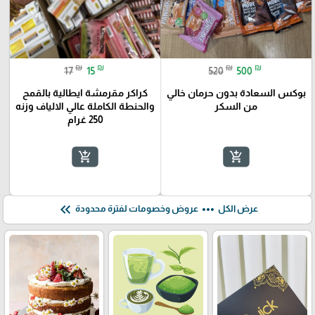
₪
₪
₪
₪
17
15
520
500
بوكس السعادة بدون حرمان خالي
كراكر مقرمشة ايطالية بالقمح
من السكر
والحنطة الكاملة عالي الالياف وزنه
250 غرام
add_shopping_cart
add_shopping_cart
keyboard_double_arrow_left
more_horiz
عرض الكل
عروض وخصومات لفترة محدودة