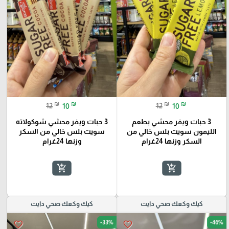
₪
₪
₪
₪
12
10
12
10
3 حبات ويفر محشي بطعم
3 حبات ويفر محشي شوكولاته
الليمون سويت بلس خالي من
سويت بلس خالي من السكر
السكر وزنها 24غرام
وزنها 24غرام
add_shopping_cart
add_shopping_cart
كيك وكعك صحي دايت
كيك وكعك صحي دايت
-33%
-46%
favorite_border
favorite_border