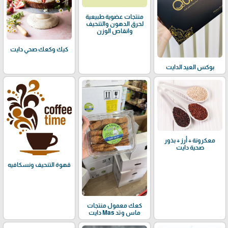
منتجات عضوية طبيعية
لحرق الدهون والتنحيف
وانقاص الوزن
كيك وكعك صحي دايت
بوكس العيد الدايت
معكرونة + أرز + بذور
صحية دايت
قهوة التنحيف ونسكافيه
كعك معمول منتجات
ماس وتد Mas دايت