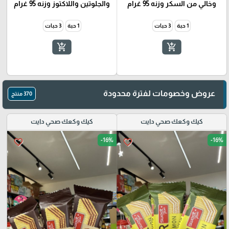
وخالي من السكر وزنه 95 غرام
والجلوتين واللاكتوز وزنه 95 غرام
1 حبة
3 حبات
1 حبة
3 حبات
add_shopping_cart
add_shopping_cart
عروض وخصومات لفترة محدودة
370 منتج
كيك وكعك صحي دايت
كيك وكعك صحي دايت
-16%
-16%
favorite_border
favorite_border