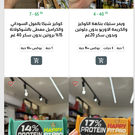
₪
₪
7 - 65
4 - 40
ويفر ستيك بنكهة الكوكيز
كوكيز شيكا بالفول السوداني
والكريمة الاوريو بدون جلوتين
والكراميل مغطى بالشوكولاتة
وبدون سكر 20غم
15% بروتين بدون سكر 40 غم
1 حبة
3 حبات
بوكس =15 حبة
1 حبة
بوكس =10 حبة
add_shopping_cart
add_shopping_cart
favorite_border
favorite_border