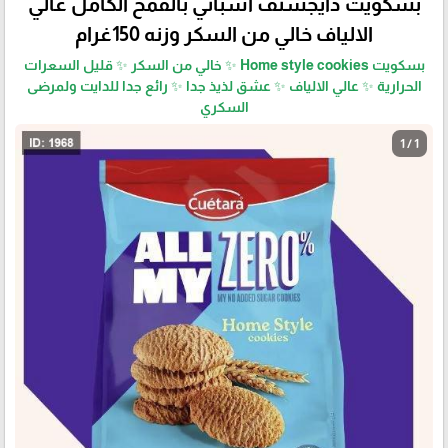
بسكويت دايجستف اسباني بالقمح الكامل عالي
الالياف خالي من السكر وزنه 150غرام
بسكويت Home style cookies ✨ خالي من السكر ✨ قليل السعرات
الحرارية ✨ عالي الالياف ✨ عشق لذيذ جدا ✨ رائع جدا للدايت ولمرضى
السكري
1 / 1