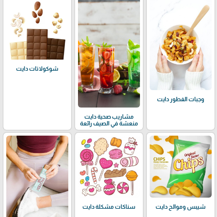
شوكولاتات دايت
وجبات الفطور دايت
مشاريب صحية دايت
منعشة في الصيف رائعة
شيبس وموالح دايت
سناكات مشكلة دايت