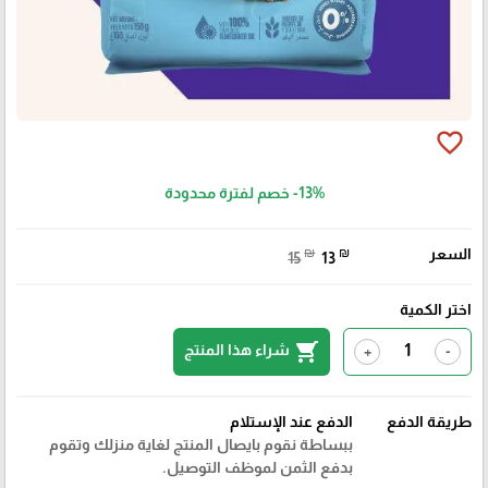
favorite_border
-13%
خصم لفترة محدودة
السعر
₪
₪
15
13
اختر الكمية
shopping_cart
شراء هذا المنتج
+
-
طريقة الدفع
الدفع عند الإستلام
ببساطة نقوم بايصال المنتج لغاية منزلك وتقوم
بدفع الثمن لموظف التوصيل.