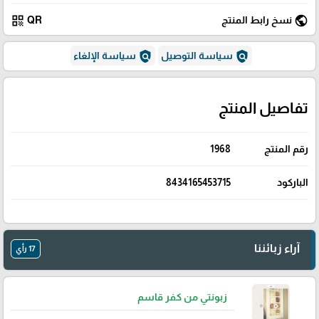
qr_code
public
نسخ رابط المنتج
QR
policy
policy
سياسة التوصيل
سياسة الإلغاء
تفاصيل المنتج
رقم المنتج
1968
الباركود
8434165453715
آراء زبائننا
17 رأي
زبونتي من كفر قاسم