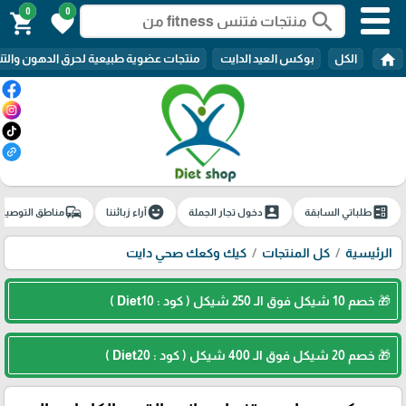
0
0
search
shopping_cart
favorite
home
الكل
بوكس العيد الدايت
منتجات عضوية طبيعية لحرق الدهون والتن
commute
emoji_emotions
account_box
ballot
طلباتي السابقة
دخول تجار الجملة
آراء زبائننا
مناطق التوصيل
الرئيسية
كل المنتجات
كيك وكعك صحي دايت
🎁 خصم 10 شيكل فوق الـ 250 شيكل ( كود : Diet10 )
🎁 خصم 20 شيكل فوق الـ 400 شيكل ( كود : Diet20 )