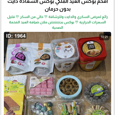
افخم بوكس العيد الملكي بوكس السعادة دايت
بدون حرمان
رائع لمرضى السكري والدايت وللرشاقة 🎊 خالي من السكر 🎊 قليل
السعرات الحراريه 🎊 بوكس بجنننننننن ملان ضيافه العيد الفخمة
الصحية
1 / 21