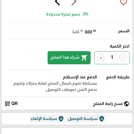
arrow_back_ios
arrow_forward_ios
favorite_border
-3%
خصم لفترة محدودة
السعر
₪
₪
620
600
اختر الكمية
shopping_cart
شراء هذا المنتج
+
-
طريقة الدفع
الدفع عند الإستلام
ببساطة نقوم بايصال المنتج لغاية منزلك وتقوم
بدفع الثمن لموظف التوصيل.
qr_code
public
نسخ رابط المنتج
QR
policy
policy
سياسة التوصيل
سياسة الإلغاء