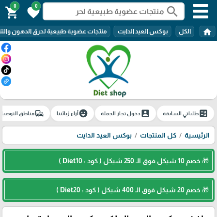
0
0
search
shopping_cart
favorite
home
الكل
بوكس العيد الدايت
منتجات عضوية طبيعية لحرق الدهون والتن
commute
emoji_emotions
account_box
ballot
طلباتي السابقة
دخول تجار الجملة
آراء زبائننا
مناطق التوصيل
الرئيسية
كل المنتجات
بوكس العيد الدايت
🎁 خصم 10 شيكل فوق الـ 250 شيكل ( كود : Diet10 )
🎁 خصم 20 شيكل فوق الـ 400 شيكل ( كود : Diet20 )