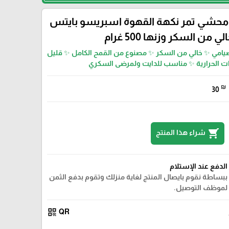
حشي تمر نكهة القهوة اسبريسو بايتس
لي من السكر وزنها 500 غرام
امي ✨ خالي من السكر ✨ مصنوع من القمح الكامل ✨ قليل
ت الحرارية ✨ مناسب للدايت ولمرضى السكري
₪
30
shopping_cart
شراء هذا المنتج
الدفع عند الإستلام
ببساطة نقوم بايصال المنتج لغاية منزلك وتقوم بدفع الثمن
لموظف التوصيل.
qr_code
QR