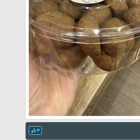
🎓
17 رأي