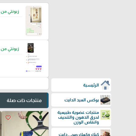
زبونتي من
زبونتي من
الرئيسية
بوكس العيد الدايت
منتجات ذات صلة
منتجات عضوية طبيعية
favorite_border
لحرق الدهون والتنحيف
وانقاص الوزن
كيك وكعك صحي دايت