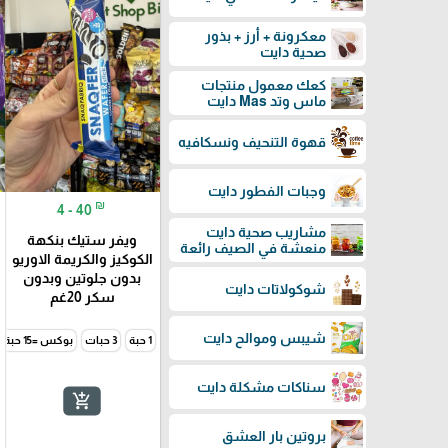
معكرونة + أرز + بذور
صحية دايت
كعك معمول منتجات
ماس وتد Mas دايت
قهوة التنحيف ونسكافيه
وجبات الفطور دايت
₪
4 - 40
مشاريب صحية دايت
ويفر ستيك بنكهة
منعشة في الصيف رائعة
الكوكيز والكريمة الاوريو
بدون جلوتين وبدون
شوكولاتات دايت
سكر 20غم
شيبس وموالح دايت
1 حبة
3 حبات
بوكس =15 حبة
سناكات مشكلة دايت
add_shopping_cart
بروتين بار العشق