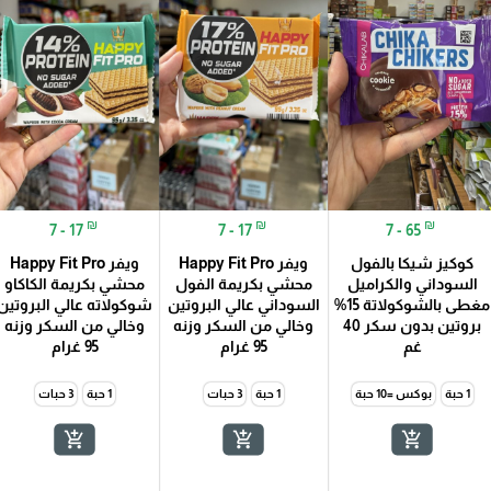
₪
₪
₪
7 - 17
7 - 17
7 - 65
كوكيز شيكا بالفول
ويفر Happy Fit Pro
ويفر Happy Fit Pro
السوداني والكراميل
محشي بكريمة الفول
محشي بكريمة الكاكاو
مغطى بالشوكولاتة 15%
السوداني عالي البروتين
شوكولاته عالي البروتين
بروتين بدون سكر 40
وخالي من السكر وزنه
وخالي من السكر وزنه
غم
95 غرام
95 غرام
1 حبة
بوكس =10 حبة
1 حبة
3 حبات
1 حبة
3 حبات
add_shopping_cart
add_shopping_cart
add_shopping_cart