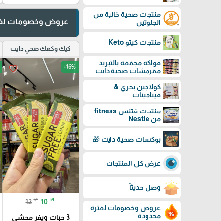
منتجات صحية خالية من
عروض وخصومات لفت
الجلوتين
منتجات كيتو Keto
كيك وكعك صحي دايت
فواكه مجففة بالتبريد
-16%
favorite_border
مقرمشات صحية دايت
كولاجين بحري &
فيتامينات
منتجات فتنس fitness
من Nestle
بوكسات صحية دايت 🎁
عرض كل المنتجات
وصل حديثاً
₪
₪
12
10
عروض وخصومات لفترة
محدودة
3 حبات ويفر محشي