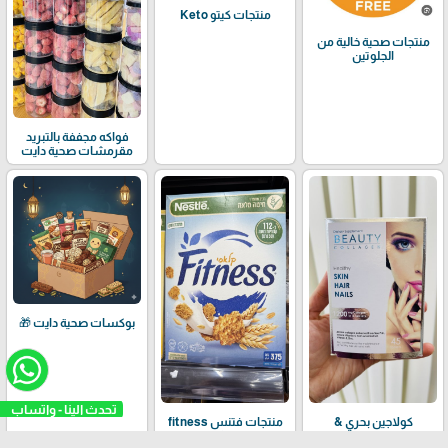
منتجات كيتو Keto
منتجات صحية خالية من
الجلوتين
فواكه مجففة بالتبريد
مقرمشات صحية دايت
بوكسات صحية دايت 🎁
كولاجين بحري &
منتجات فتنس fitness
فيتامينات
من Nestle