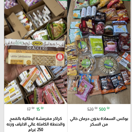
₪
₪
₪
₪
17
15
520
500
بوكس السعادة بدون حرمان خالي
كراكر مقرمشة ايطالية بالقمح
من السكر
والحنطة الكاملة عالي الالياف وزنه
250 غرام