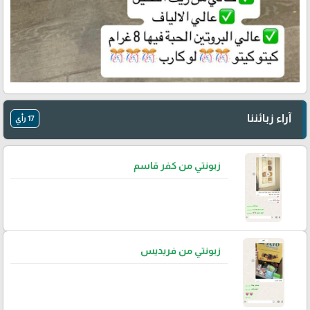
آراء زبائننا
17 رأي
زبونتي من كفر قاسم
زبونتي من فريديس