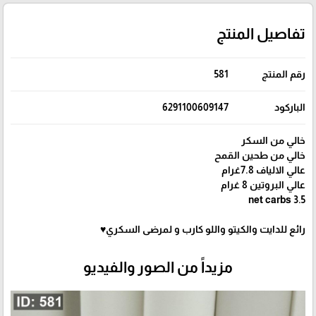
تفاصيل المنتج
رقم المنتج
581
الباركود
6291100609147
خالي من السكر
خالي من طحين القمح
عالي الالياف 7.8غرام
عالي البروتين 8 غرام
3.5 net carbs
رائع للدايت والكيتو واللو كارب و لمرضى السكري♥️
مزيداً من الصور والفيديو