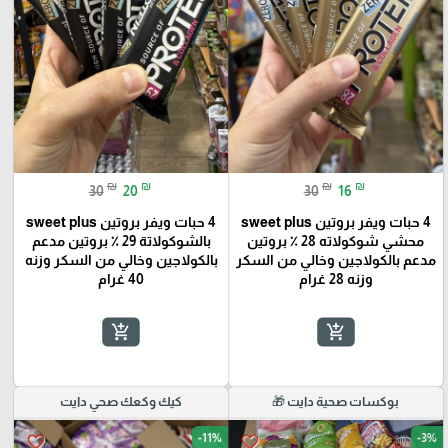
₪
₪
₪
₪
30
20
30
16
4 حبات ويفر بروتين sweet plus
4 حبات ويفر بروتين sweet plus
محشي شوكولاته 28 ٪؜ بروتين
بالشوكولاتة 29 ٪؜ بروتين مدعم
مدعم بالكولاجين وخالي من السكر
بالكولاجين وخالي من السكر وزنه
وزنه 28 غرام
40 غرام
add_shopping_cart
add_shopping_cart
بوكسات صحية دايت 🎁
كيك وكعك صحي دايت
-11%
-3%
favorite_border
favorite_border