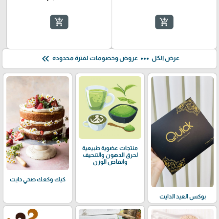
add_shopping_cart
add_shopping_cart
keyboard_double_arrow_left
more_horiz
عرض الكل
عروض وخصومات لفترة محدودة
منتجات عضوية طبيعية
لحرق الدهون والتنحيف
وانقاص الوزن
كيك وكعك صحي دايت
بوكس العيد الدايت