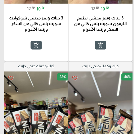
₪
₪
₪
₪
12
10
12
10
3 حبات ويفر محشي بطعم
3 حبات ويفر محشي شوكولاته
الليمون سويت بلس خالي من
سويت بلس خالي من السكر
السكر وزنها 24غرام
وزنها 24غرام
add_shopping_cart
add_shopping_cart
كيك وكعك صحي دايت
كيك وكعك صحي دايت
-33%
-46%
favorite_border
favorite_border