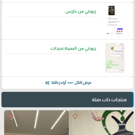
زبونتي من حارس
زبونتي من البعينة نجيدات
keyboard_double_arrow_left
more_horiz
عرض الكل
آراء زبائننا
منتجات ذات صلة
favorite_border
favorite_border