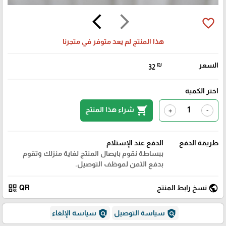
arrow_back_ios
arrow_forward_ios
favorite_border
هذا المنتج لم يعد متوفر في متجرنا
السعر
₪
32
اختر الكمية
shopping_cart
شراء هذا المنتج
+
-
طريقة الدفع
الدفع عند الإستلام
ببساطة نقوم بايصال المنتج لغاية منزلك وتقوم
بدفع الثمن لموظف التوصيل.
qr_code
public
نسخ رابط المنتج
QR
policy
policy
سياسة التوصيل
سياسة الإلغاء