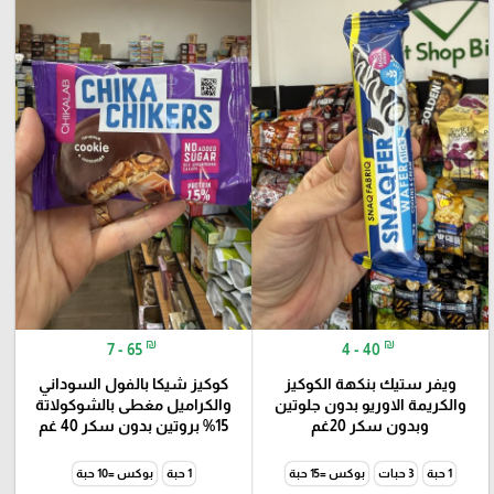
₪
₪
7 - 65
4 - 40
ويفر ستيك بنكهة الكوكيز
كوكيز شيكا بالفول السوداني
والكريمة الاوريو بدون جلوتين
والكراميل مغطى بالشوكولاتة
وبدون سكر 20غم
15% بروتين بدون سكر 40 غم
1 حبة
3 حبات
بوكس =15 حبة
1 حبة
بوكس =10 حبة