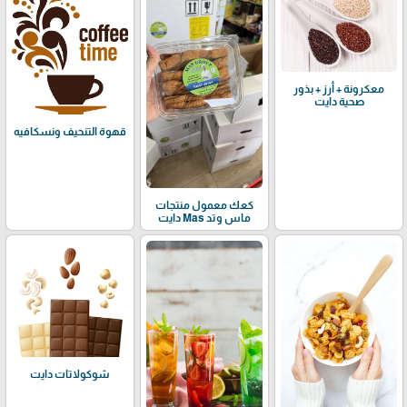
معكرونة + أرز + بذور
صحية دايت
قهوة التنحيف ونسكافيه
كعك معمول منتجات
ماس وتد Mas دايت
شوكولاتات دايت