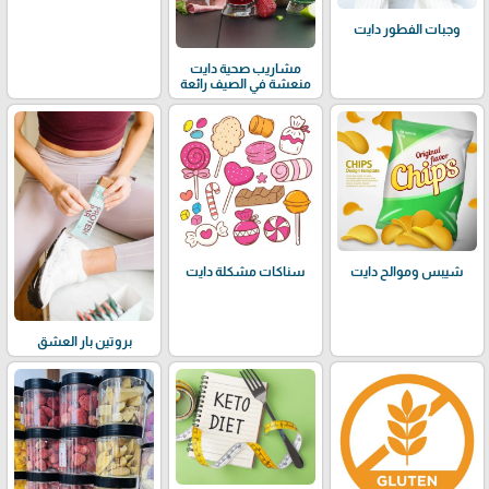
وجبات الفطور دايت
مشاريب صحية دايت
منعشة في الصيف رائعة
شيبس وموالح دايت
سناكات مشكلة دايت
بروتين بار العشق