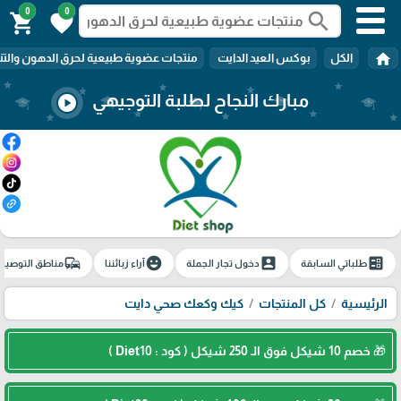
0
0
search
shopping_cart
favorite
home
الكل
بوكس العيد الدايت
منتجات عضوية طبيعية لحرق الدهون والتن
مبارك النجاح لطلبة التوجيهي
play_circle
commute
emoji_emotions
account_box
ballot
طلباتي السابقة
دخول تجار الجملة
آراء زبائننا
مناطق التوصيل
الرئيسية
كل المنتجات
كيك وكعك صحي دايت
🎓
🎁 خصم 10 شيكل فوق الـ 250 شيكل ( كود : Diet10 )