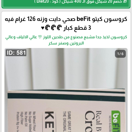
🎁 خصم 20 شيكل فوق الـ 400 شيكل ( كود : Diet20 )
كروسون كيتو beFit صحي دايت وزنه 126 غرام فيه
3 قطع كبار 🥐🥐🥐♥️
كروسون لذيذ جدا مشبع مصنوع من طحين اللوز 🎊 عالي الالياف وعالي
البروتين وصفر سكر
1 / 6