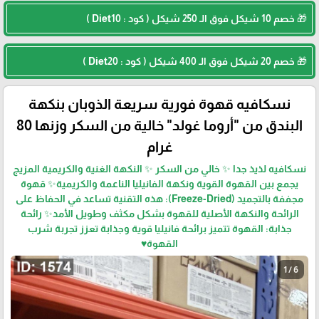
🎁 خصم 10 شيكل فوق الـ 250 شيكل ( كود : Diet10 )
🎁 خصم 20 شيكل فوق الـ 400 شيكل ( كود : Diet20 )
نسكافيه قهوة فورية سريعة الذوبان بنكهة
البندق من "أروما غولد" خالية من السكر وزنها 80
غرام
نسكافيه لذيذ جدا ✨ خالي من السكر ✨ النكهة الغنية والكريمية المزيج
يجمع بين القهوة القوية ونكهة الفانيليا الناعمة والكريمية✨ قهوة
مجففة بالتجميد (Freeze-Dried): هذه التقنية تساعد في الحفاظ على
الرائحة والنكهة الأصلية للقهوة بشكل مكثف وطويل الأمد✨ رائحة
جذابة: القهوة تتميز برائحة فانيليا قوية وجذابة تعزز تجربة شرب
القهوة♥️
1 / 6