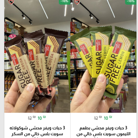
-16%
-16%
favorite_border
favorite_border
₪
₪
₪
₪
12
10
12
10
3 حبات ويفر محشي بطعم
3 حبات ويفر محشي شوكولاته
الليمون سويت بلس خالي من
سويت بلس خالي من السكر