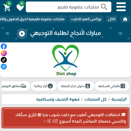
0
0
search
shopping_cart
favorite
home
الكل
بوكس العيد الدايت
منتجات عضوية طبيعية لحرق الدهون والتن
مبارك النجاح لطلبة التوجيهي
play_circle
commute
emoji_emotions
account_box
ballot
طلباتي السابقة
دخول تجار الجملة
آراء زبائننا
مناطق التوصيل
الرئيسية
كل المنتجات
قهوة التنحيف ونسكافيه
🎓 احتفالات التوجيهي أطيب مع دايت شوب بديا 🏪 كبّري سلّتك
واكسبي خصمكِ المباشر (لمدة أسبوع ⏰): 🛒✨