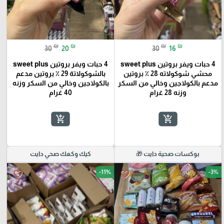
🎓
₪
₪
₪
₪
30
20
30
16
4 حبات ويفر بروتين sweet plus
4 حبات ويفر بروتين sweet plus
محشي شوكولاته 28 ٪؜ بروتين
بالشوكولاتة 29 ٪؜ بروتين مدعم
مدعم بالكولاجين وخالي من السكر
بالكولاجين وخالي من السكر وزنه
وزنه 28 غرام
40 غرام
add_shopping_cart
add_shopping_cart
بوكسات صحية دايت 🎁
كيك وكعك صحي دايت
-11%
-3%
favorite_border
favorite_border