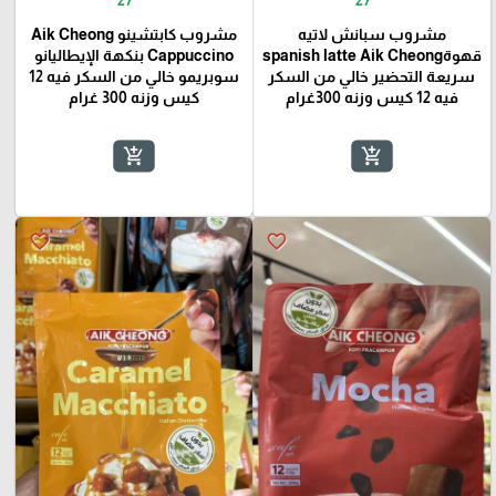
مشروب سبانش لاتيه
مشروب كابتشينو Aik Cheong
قهوةspanish latte Aik Cheong
Cappuccino بنكهة الإيطاليانو
سريعة التحضير خالي من السكر
سوبريمو خالي من السكر فيه 12
فيه 12 كيس وزنه 300غرام
كيس وزنه 300 غرام
add_shopping_cart
add_shopping_cart
favorite_border
favorite_border