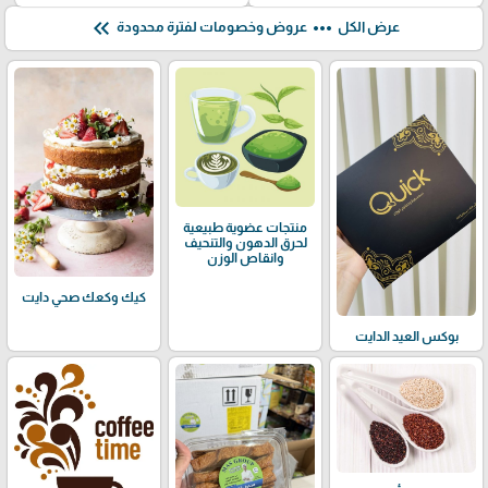
keyboard_double_arrow_left
more_horiz
عرض الكل
عروض وخصومات لفترة محدودة
منتجات عضوية طبيعية
لحرق الدهون والتنحيف
وانقاص الوزن
كيك وكعك صحي دايت
بوكس العيد الدايت