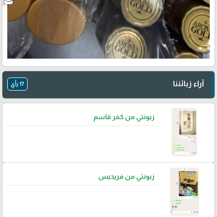
آراء زبائننا
17 رأي
زبونتي من كفر قاسم
زبونتي من فريديس