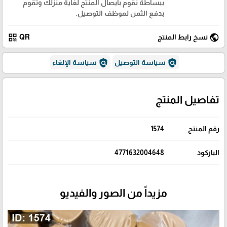
ببساطة نقوم بايصال المنتج لغاية منزلك وتقوم
بدفع الثمن لموظف التوصيل.
qr_code
public
نسخ رابط المنتج
QR
policy
policy
سياسة التوصيل
سياسة الإلغاء
تفاصيل المنتج
رقم المنتج
1574
الباركود
4771632004648
مزيداً من الصور والفيديو