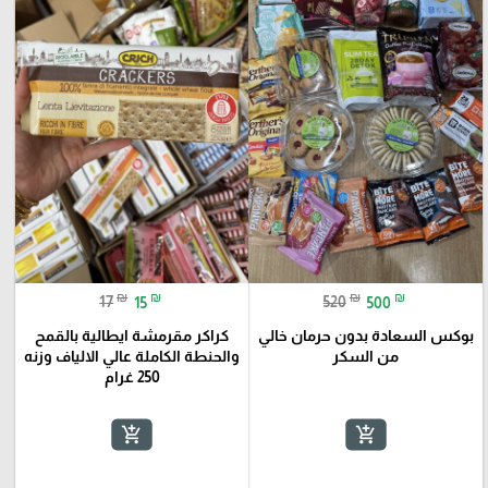
₪
₪
₪
₪
17
15
520
500
بوكس السعادة بدون حرمان خالي
كراكر مقرمشة ايطالية بالقمح
من السكر
والحنطة الكاملة عالي الالياف وزنه
250 غرام
add_shopping_cart
add_shopping_cart