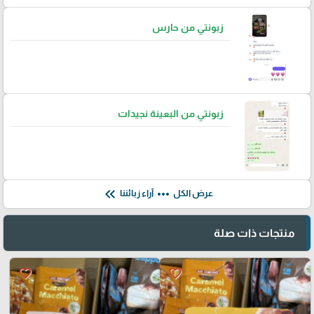
زبونتي من حارس
زبونتي من البعينة نجيدات
keyboard_double_arrow_left
more_horiz
عرض الكل
آراء زبائننا
منتجات ذات صلة
favorite_border
favorite_border