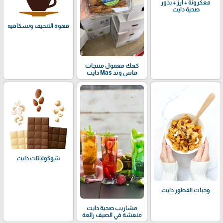
معكرونة + أرز + بذور
صحية دايت
قهوة التنحيف ونسكافيه
كعك معمول منتجات
ماس وتد Mas دايت
شوكولاتات دايت
وجبات الفطور دايت
مشاريب صحية دايت
منعشة في الصيف رائعة