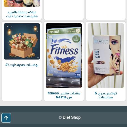
فواكه مجففة بالتبريد
مقرمشات صحية دايت
بوكسات صحية دايت 🎁
كولاجين بحري &
منتجات فتنس fitness
فيتامينات
من Nestle
arrow_upward
Diet Shop ©