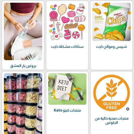
شيبس وموالح دايت
سناكات مشكلة دايت
بروتين بار العشق
منتجات كيتو Keto
منتجات صحية خالية من
الجلوتين