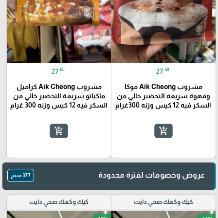
₪
₪
27
27
مشروب Aik Cheong موكا
مشروب Aik Cheong كراميل
وقهوة سريعة التحضير خالي من
ماكياتو سريعة التحضير خالي من
السكر فيه 12 كيس وزنه 300غرام
السكر فيه 12 كيس وزنه 300 غرام
add_shopping_cart
add_shopping_cart
عروض وخصومات لفترة محدودة
377 منتج
كيك وكعك صحي دايت
كيك وكعك صحي دايت