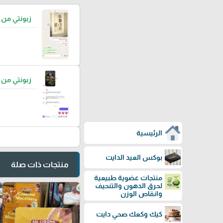
زبونتي من
زبونتي من
الرئيسية
بوكس العيد الدايت
منتجات ذات صلة
منتجات عضوية طبيعية
لحرق الدهون والتنحيف
favorite_border
وانقاص الوزن
كيك وكعك صحي دايت