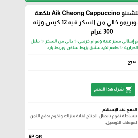
مشروب كابتشينو Aik Cheong Cappuccino بنكهة
الإيطاليانو سوبريمو خالي من السكر فيه 12 كيس وزنه
300 غرام
بع إيطالي مميز غنية وقوام كريمي✨ خالي من السكر ✨ قليل
لحرارية ✨ طعم لذيذ عشق بزبط ساخن وبزبط بارد
₪
27
shopping_cart
شراء هذا المنتج
الدفع عند الإستلام
ببساطة نقوم بايصال المنتج لغاية منزلك وتقوم بدفع الثمن
لموظف التوصيل.
qr_code
QR