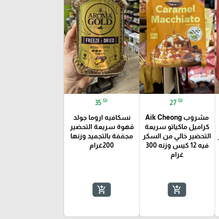
₪
₪
35
27
مشروب Aik Cheong
نسكافيه اروما جولد
كراميل ماكياتو سريعة
قهوة سريعة التحضير
التحضير خالي من السكر
مجففة بالتجميد وزنها
فيه 12 كيس وزنه 300
200غرام
غرام
add_shopping_cart
add_shopping_cart