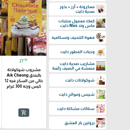
معكرونة + أرز + بذور
صحية دايت
كعك معمول منتجات
ماس وتد Mas دايت
قهوة التنحيف ونسكافيه
وجبات الفطور دايت
₪
27
مشاريب صحية دايت
منعشة في الصيف رائعة
مشروب شوكولاتة
بالبندق Aik Cheong
شوكولاتات دايت
خالي من السكر فيه 12
كيس وزنه 300 غرام
شيبس وموالح دايت
سناكات مشكلة دايت
add_shopping_cart
بروتين بار العشق