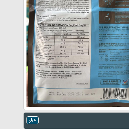
🎓
17 رأي