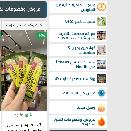
منتجات صحية خالية من
عروض وخصومات لفت
الجلوتين
منتجات كيتو Keto
كيك وكعك صحي دايت
فواكه مجففة بالتبريد
-16%
favorite_border
مقرمشات صحية دايت
كولاجين بحري &
فيتامينات
منتجات فتنس fitness
من Nestle
بوكسات صحية دايت 🎁
عرض كل المنتجات
وصل حديثاً
₪
₪
12
10
عروض وخصومات لفترة
محدودة
3 حبات ويفر محشي
بطعم الليمون سويت