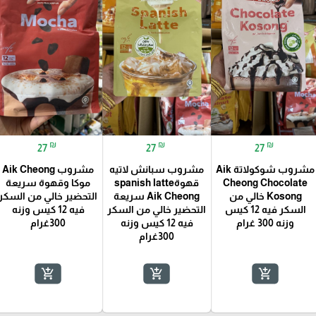
₪
₪
₪
27
27
27
مشروب شوكولاتة Aik
مشروب سبانش لاتيه
مشروب Aik Cheong
Cheong Chocolate
قهوةspanish latte
موكا وقهوة سريعة
Kosong خالي من
Aik Cheong سريعة
التحضير خالي من السكر
السكر فيه 12 كيس
التحضير خالي من السكر
فيه 12 كيس وزنه
وزنه 300 غرام
فيه 12 كيس وزنه
300غرام
300غرام
add_shopping_cart
add_shopping_cart
add_shopping_cart