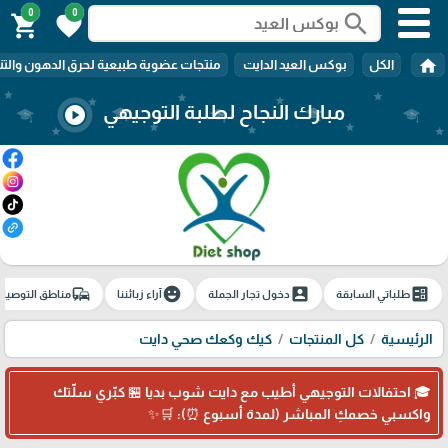
0
0
search
shopping_cart
favorite
home
الكل
بوكس العيد الدايت
منتجات عضوية طبيعية لحرق الدهون والتن
مبارك النجاح لطلبة التوجيهي
play_circle
commute
emoji_emotions
account_box
ballot
طلباتي السابقة
دخول تجار الجملة
آراء زبائننا
مناطق التوصيل
الرئيسية
كل المنتجات
كيك وكعك صحي دايت
🎓 احتفالات التوجيهي أطيب مع دايت شوب بديا 🏪 كبّري سلّتك
واكسبي خصمكِ المباشر (لمدة أسبوع ⏰): 🛒✨