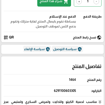
shopping_cart
شراء هذا المنتج
+
-
طريقة الدفع
الدفع عند الإستلام
ببساطة نقوم بايصال المنتج لغاية منزلك وتقوم
بدفع الثمن لموظف التوصيل.
qr_code
public
نسخ رابط المنتج
QR
policy
policy
سياسة التوصيل
سياسة الإلغاء
تفاصيل المنتج
رقم المنتج
1464
الباركود
6291100603305
🥇مناسب لحمية الكيتو وللدايت ولمرضى السكري ولمتبعي عجز