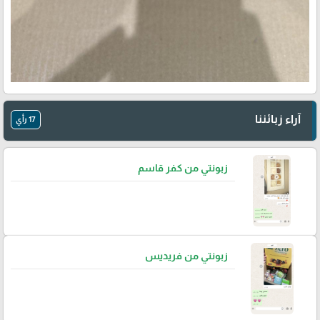
آراء زبائننا
17 رأي
زبونتي من كفر قاسم
زبونتي من فريديس