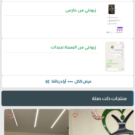
زبونتي من حارس
زبونتي من البعينة نجيدات
keyboard_double_arrow_left
more_horiz
عرض الكل
آراء زبائننا
منتجات ذات صلة
favorite_border
favorite_border
🎓