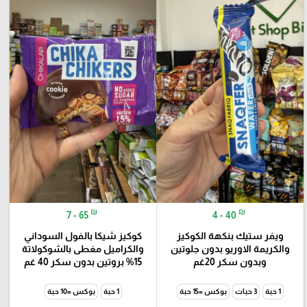
₪
₪
7 - 65
4 - 40
ويفر ستيك بنكهة الكوكيز
كوكيز شيكا بالفول السوداني
والكريمة الاوريو بدون جلوتين
والكراميل مغطى بالشوكولاتة
وبدون سكر 20غم
15% بروتين بدون سكر 40 غم
1 حبة
3 حبات
بوكس =15 حبة
1 حبة
بوكس =10 حبة