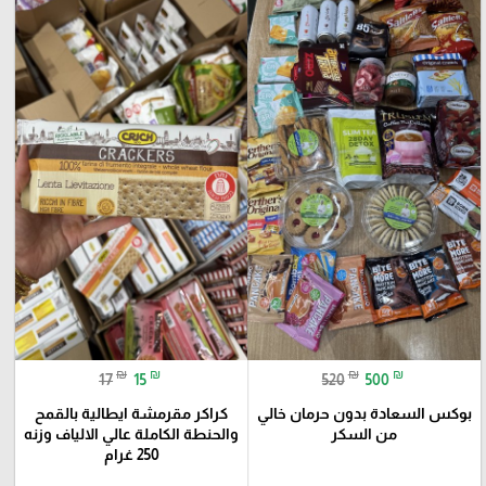
₪
₪
₪
₪
17
15
520
500
بوكس السعادة بدون حرمان خالي
كراكر مقرمشة ايطالية بالقمح
من السكر
والحنطة الكاملة عالي الالياف وزنه
250 غرام