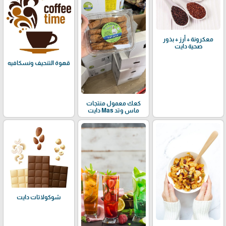
معكرونة + أرز + بذور
صحية دايت
قهوة التنحيف ونسكافيه
كعك معمول منتجات
ماس وتد Mas دايت
شوكولاتات دايت