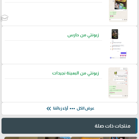
زبونتي من حارس
زبونتي من البعينة نجيدات
keyboard_double_arrow_left
more_horiz
عرض الكل
آراء زبائننا
منتجات ذات صلة