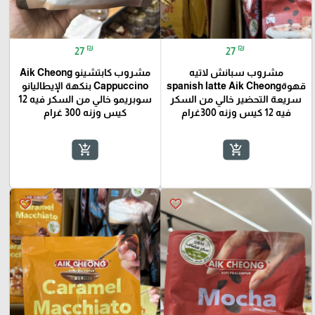
₪
₪
27
27
مشروب سبانش لاتيه
مشروب كابتشينو Aik Cheong
قهوةspanish latte Aik Cheong
Cappuccino بنكهة الإيطاليانو
سريعة التحضير خالي من السكر
سوبريمو خالي من السكر فيه 12
فيه 12 كيس وزنه 300غرام
كيس وزنه 300 غرام
add_shopping_cart
add_shopping_cart
favorite_border
favorite_border