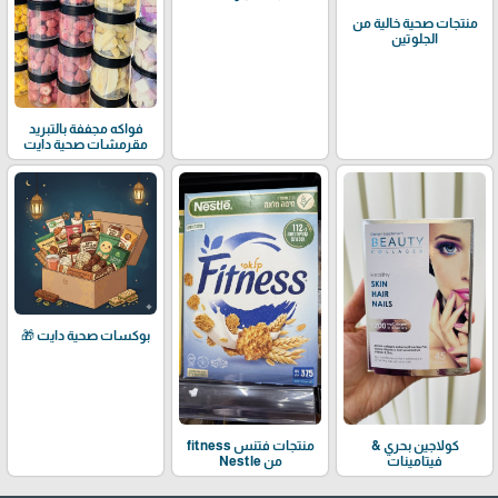
منتجات صحية خالية من
الجلوتين
فواكه مجففة بالتبريد
مقرمشات صحية دايت
بوكسات صحية دايت 🎁
كولاجين بحري &
منتجات فتنس fitness
فيتامينات
من Nestle