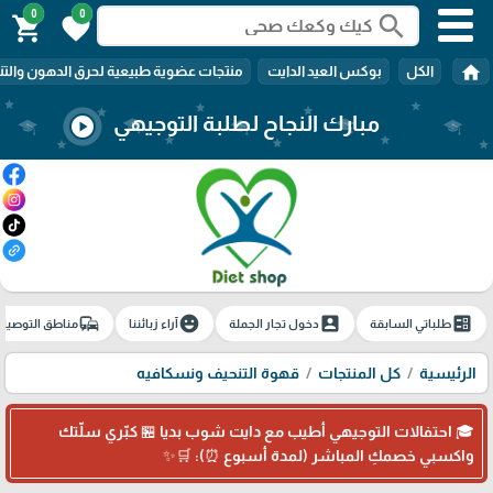
0
0
search
shopping_cart
favorite
home
الكل
بوكس العيد الدايت
منتجات عضوية طبيعية لحرق الدهون والتن
مبارك النجاح لطلبة التوجيهي
play_circle
🎓
commute
emoji_emotions
account_box
ballot
طلباتي السابقة
دخول تجار الجملة
آراء زبائننا
مناطق التوصيل
الرئيسية
كل المنتجات
قهوة التنحيف ونسكافيه
🎓 احتفالات التوجيهي أطيب مع دايت شوب بديا 🏪 كبّري سلّتك
واكسبي خصمكِ المباشر (لمدة أسبوع ⏰): 🛒✨