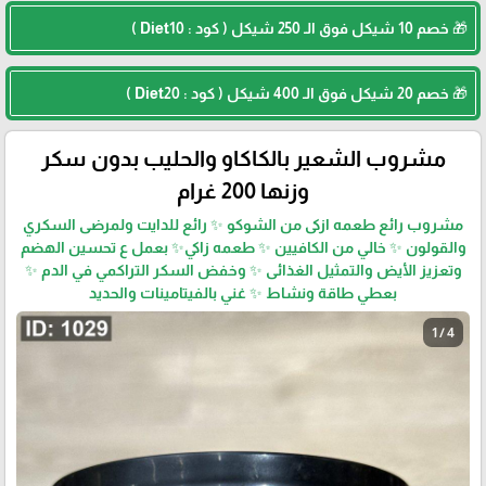
🎁 خصم 10 شيكل فوق الـ 250 شيكل ( كود : Diet10 )
🎁 خصم 20 شيكل فوق الـ 400 شيكل ( كود : Diet20 )
مشروب الشعير بالكاكاو والحليب بدون سكر
وزنها 200 غرام
مشروب رائع طعمه ازكى من الشوكو ✨ رائع للدايت ولمرضى السكري
والقولون ✨ خالي من الكافيين ✨ طعمه زاكي✨ بعمل ع تحسين الهضم
وتعزيز الأيض والتمثيل الغذائى ✨ وخفض السكر التراكمي في الدم ✨
بعطي طاقة ونشاط ✨ غني بالفيتامينات والحديد
1 / 4