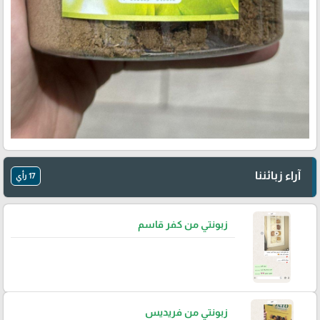
آراء زبائننا
17 رأي
زبونتي من كفر قاسم
زبونتي من فريديس