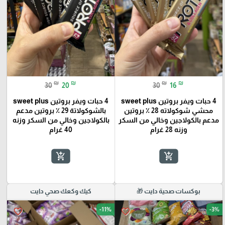
₪
₪
₪
₪
30
20
30
16
4 حبات ويفر بروتين sweet plus
4 حبات ويفر بروتين sweet plus
محشي شوكولاته 28 ٪؜ بروتين
بالشوكولاتة 29 ٪؜ بروتين مدعم
مدعم بالكولاجين وخالي من السكر
بالكولاجين وخالي من السكر وزنه
وزنه 28 غرام
40 غرام
add_shopping_cart
add_shopping_cart
بوكسات صحية دايت 🎁
كيك وكعك صحي دايت
-11%
-3%
favorite_border
favorite_border