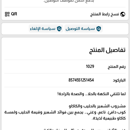
بدفع الثمن لموظف التوصيل.
qr_code
public
نسخ رابط المنتج
QR
policy
policy
سياسة التوصيل
سياسة الإلغاء
تفاصيل المنتج
رقم المنتج
1029
الباركود
8574551251454
لما تلتقي النكهة بالحلا… والصحة بالراحة!
مشروب الشعير بالحليب والكاكاو
كوب دافئ، ناعم، وغني… يجمع بين فوائد الشعير وقيمة الحليب ولمسة
كاكاو طبيعية لذيذة.