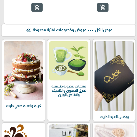
add_shopping_cart
add_shopping_cart
keyboard_double_arrow_left
more_horiz
عرض الكل
عروض وخصومات لفترة محدودة
منتجات عضوية طبيعية
لحرق الدهون والتنحيف
وانقاص الوزن
كيك وكعك صحي دايت
بوكس العيد الدايت