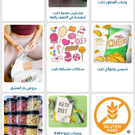
وجبات الفطور دايت
مشاريب صحية دايت
منعشة في الصيف رائعة
شيبس وموالح دايت
سناكات مشكلة دايت
بروتين بار العشق
منتجات كيتو Keto