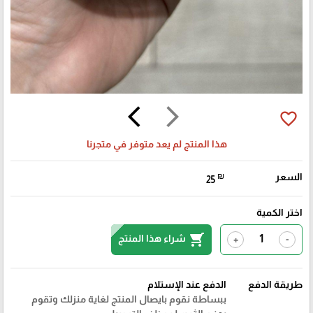
arrow_back_ios
arrow_forward_ios
favorite_border
هذا المنتج لم يعد متوفر في متجرنا
السعر
₪
25
اختر الكمية
shopping_cart
شراء هذا المنتج
+
-
طريقة الدفع
الدفع عند الإستلام
ببساطة نقوم بايصال المنتج لغاية منزلك وتقوم