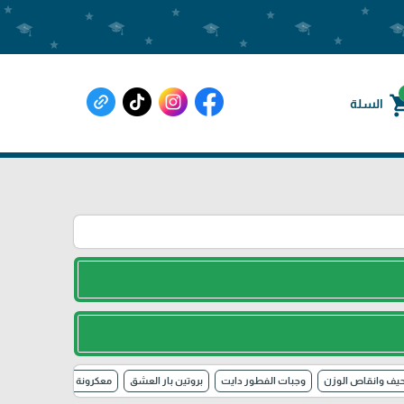
shoppin
السلة
حيف وانقاص الوزن
وجبات الفطور دايت
بروتين بار العشق
معكرونة + أرز + بذور صحية 