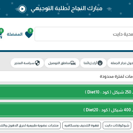
مبارك النجاح لطلبة التوجيهي
play_circle
0
0
g_cart
favorite
المفضلة
security
commute
emoji_emotions
ول تجار الجملة
آراء زبائننا
مناطق التوصيل
سياسة المتجر
ت لفترة محدودة
شوكولاتات دايت
قهوة التنحيف ونسكافيه
منتجات عضوية طبيعية لحرق الدهون والتن