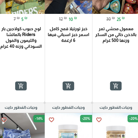
₪
₪
₪
₪
₪
₪
7
5
12
10
30
25
معمول محشي تمر
خبز تورتيلا قمح كامل
لوح حبوب كولاجين بار
بالدخن خالي من السكر
اسمر خبز اسباني فيها
Riders بالماتشا
وزنها 500 غرام
6 ارغفة
والليمون والفول
السوداني وزنه 40 غرام
add_shopping_cart
add_shopping_cart
add_shopping_cart
وجبات الفطور دايت
وجبات الفطور دايت
وجبات الفطور دايت
-14%
-20%
-20%
favorite_border
favorite_border
favorite_border