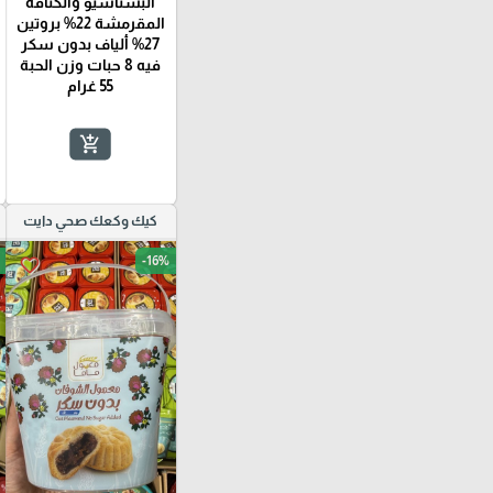
البستاشيو والكنافة
المقرمشة 22% بروتين
27% ألياف بدون سكر
فيه 8 حبات وزن الحبة
55 غرام
add_shopping_cart
كيك وكعك صحي دايت
🎓
-16%
favorite_border