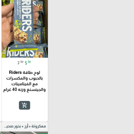
₪
₪
7
5
لوح طاقة Riders
بالحبوب والمكسرات
مع الفيتامينات
والجينسنغ وزنه 40 غرام
add_shopping_cart
معكرونة + أرز + بذور صحية دايت