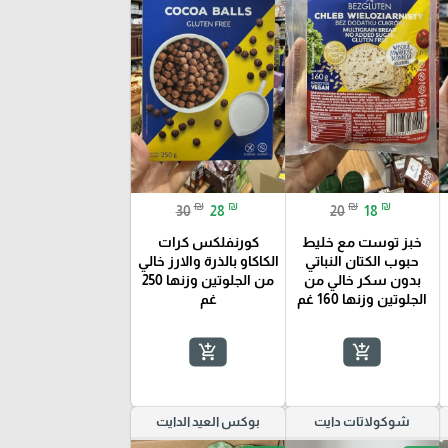
₪
₪
₪
₪
30
28
20
18
خبز توست مع خليط
كورنفلكس كرات
حبوب الكتان النباتي
الكاكاو بالذرة والارز خالي
بدون سكر خالي من
من الجلوتين وزنها 250
الجلوتين وزنها 160 غم
غم
add_shopping_cart
add_shopping_cart
شوكولاتات دايت
بوكس العيد الدايت