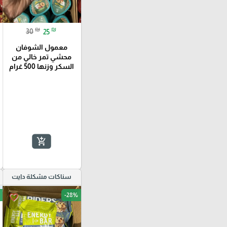
₪
₪
30
25
معمول الشوفان
محشي تمر خالي من
السكر وزنها 500 غرام
add_shopping_cart
سناكات مشكلة دايت
-28%
favorite_border