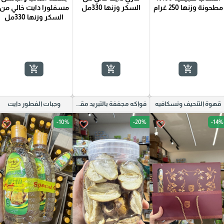
مطحونة وزنها 250 غرام
السكر وزنها 330مل
مسفلورا دايت خالي من
السكر وزنها 330مل
4 حبات
add_shopping_cart
add_shopping_cart
add_shopping_cart
قهوة التنحيف ونسكافيه
فواكه مجففة بالتبريد مقرمشات صحية دايت
وجبات الفطور دايت
-10%
-20%
-14%
favorite_border
favorite_border
favorite_border