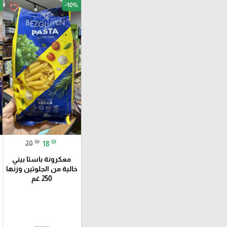
-10%
favorite_border
₪
₪
20
18
معكرونة باستا بيني
خالية من الجلوتين وزنها
250 غم