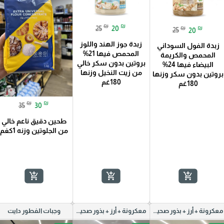
₪
₪
25
20
₪
₪
25
20
زبدة جوز الهند واللوز
زبدة الفول السوداني
المحمص فيها 21%
المحمص والكريمة
بروتين بدون سكر خالي
البيضاء فيها 24%
من زيت النخيل وزنها
بروتين بدون سكر وزنها
180غم
180غم
₪
₪
35
30
طحين دقيق ناعم خالي
من الجلوتين وزنه 1كغم
add_shopping_cart
add_shopping_cart
add_shopping_cart
معكرونة + أرز + بذور صحية دايت
معكرونة + أرز + بذور صحية دايت
وجبات الفطور دايت