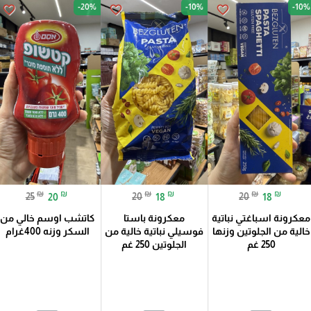
-20%
-10%
-10%
favorite_border
favorite_border
favorite_border
₪
₪
₪
₪
₪
₪
25
20
20
18
20
18
معكرونة اسباغتي نباتية
معكرونة باستا
كاتشب اوسم خالي من
خالية من الجلوتين وزنها
فوسيلي نباتية خالية من
السكر وزنه 400غرام
250 غم
الجلوتين 250 غم