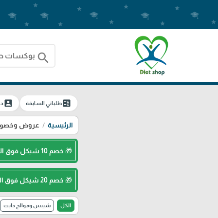
search
account_box
ballot
طلباتي السابقة
دخ
الرئيسية
عروض وخصوما
🎁 خصم 10 شيكل فوق الـ 250 شيكل ( كود : Diet10 )
🎁 خصم 20 شيكل فوق الـ 400 شيكل ( كود : Diet20 )
الكل
شيبس وموالح دايت