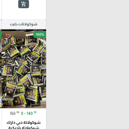
add_shopping_cart
شوكولاتات دايت
-100%
favorite_border
₪
₪
150
0 - 140
شوكولاتة دبي دارك
شوكولاتة بلجيكية