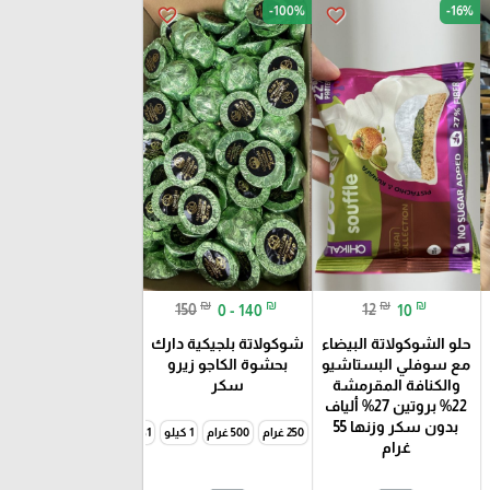
-100%
-16%
favorite_border
favorite_border
₪
₪
₪
₪
150
0 - 140
12
10
حلو الشوكولاتة البيضاء
شوكولاتة بلجيكية دارك
مع سوفلي البستاشيو
بحشوة الكاجو زيرو
والكنافة المقرمشة
سكر
22% بروتين 27% ألياف
بدون سكر وزنها 55
250 غرام
500 غرام
1 كيلو
1حبة
4حبات
غرام