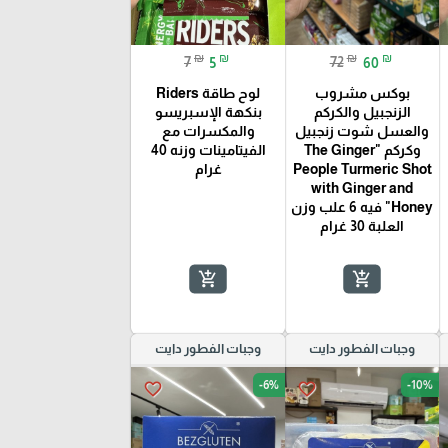
₪
₪
₪
₪
7
5
72
60
بوكس مشروب
لوح طاقة Riders
الزنجبيل والكركم
بنكهة الإسبريسو
والعسل شوت زنجبيل
والمكسرات مع
وكركم "The Ginger
الفيتامينات وزنه 40
People Turmeric Shot
غرام
with Ginger and
Honey" فيه 6 علب وزن
العلبة 30 غرام
add_shopping_cart
add_shopping_cart
وجبات الفطور دايت
وجبات الفطور دايت
-6%
-10%
favorite_border
favorite_border