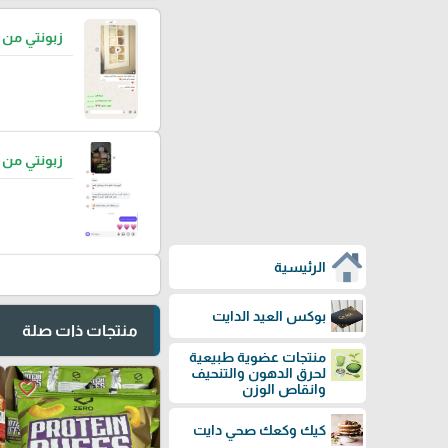
زبونتي من
زبونتي من
الرئيسية
بوكس العيد الدايت
منتجات ذات صلة
منتجات عضوية طبيعية
لحرق الدهون والتنحيف
favorite_border
وانقاص الوزن
كيك وكعك صحي دايت