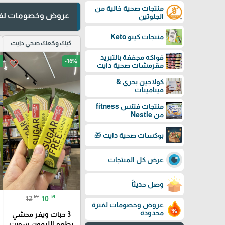
منتجات صحية خالية من
عروض وخصومات لفت
الجلوتين
منتجات كيتو Keto
كيك وكعك صحي دايت
فواكه مجففة بالتبريد
-16%
favorite_border
مقرمشات صحية دايت
كولاجين بحري &
فيتامينات
منتجات فتنس fitness
من Nestle
بوكسات صحية دايت 🎁
عرض كل المنتجات
وصل حديثاً
₪
₪
12
10
عروض وخصومات لفترة
محدودة
3 حبات ويفر محشي
بطعم الليمون سويت