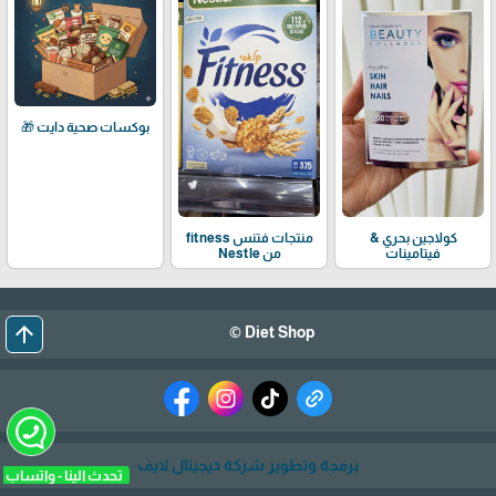
بوكسات صحية دايت 🎁
كولاجين بحري &
منتجات فتنس fitness
فيتامينات
من Nestle
arrow_upward
Diet Shop ©
برمجة وتطوير شركة ديجيتال لايف