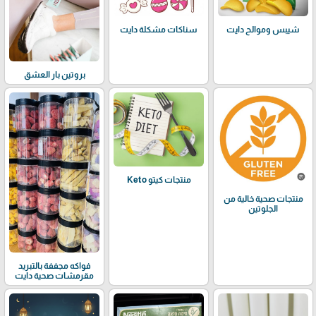
شيبس وموالح دايت
سناكات مشكلة دايت
بروتين بار العشق
منتجات كيتو Keto
منتجات صحية خالية من
الجلوتين
فواكه مجففة بالتبريد
مقرمشات صحية دايت