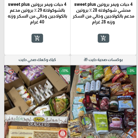
4 حبات ويفر بروتين sweet plus
4 حبات ويفر بروتين sweet plus
محشي شوكولاته 28 ٪؜ بروتين
بالشوكولاتة 29 ٪؜ بروتين مدعم
مدعم بالكولاجين وخالي من السكر
بالكولاجين وخالي من السكر وزنه
وزنه 28 غرام
40 غرام
add_shopping_cart
add_shopping_cart
بوكسات صحية دايت 🎁
كيك وكعك صحي دايت
-11%
-3%
favorite_border
favorite_border