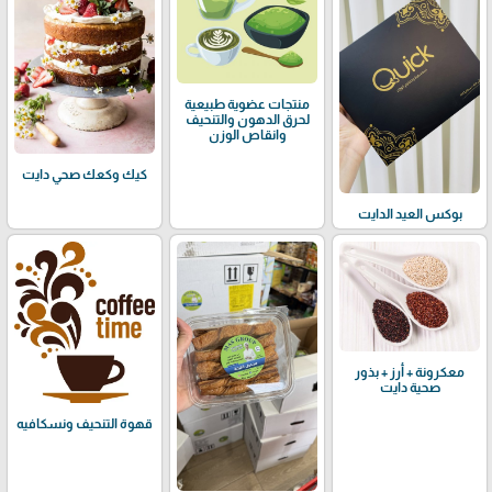
منتجات عضوية طبيعية
لحرق الدهون والتنحيف
وانقاص الوزن
كيك وكعك صحي دايت
بوكس العيد الدايت
معكرونة + أرز + بذور
صحية دايت
قهوة التنحيف ونسكافيه