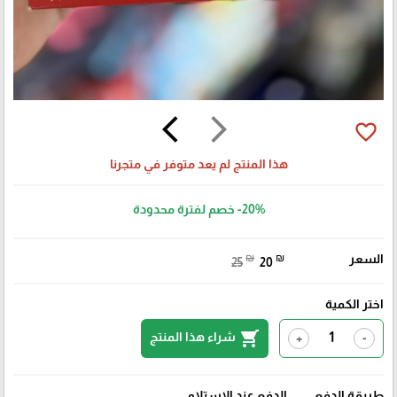
arrow_back_ios
arrow_forward_ios
favorite_border
هذا المنتج لم يعد متوفر في متجرنا
-20%
خصم لفترة محدودة
السعر
₪
₪
25
20
اختر الكمية
shopping_cart
شراء هذا المنتج
+
-
طريقة الدفع
الدفع عند الإستلام