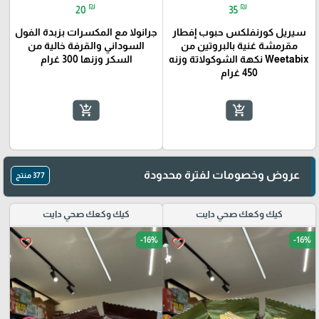
₪
₪
20
35
سيريل كورنفلكس حبوب إفطار
جرانولا مع المكسرات بزبدة الفول
مقرمشة غنية بالبروتين من
السوداني والقرفة خالية من
Weetabix نكهة الشوكولاتة وزنه
السكر وزنها 300 غرام
450 غرام
add_shopping_cart
add_shopping_cart
عروض وخصومات لفترة محدودة
377 منتج
كيك وكعك صحي دايت
كيك وكعك صحي دايت
-16%
-16%
favorite_border
favorite_border