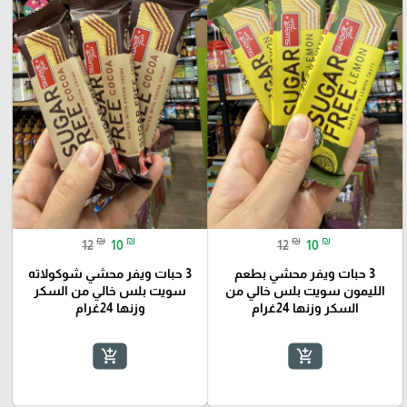
₪
₪
₪
₪
12
10
12
10
3 حبات ويفر محشي بطعم
3 حبات ويفر محشي شوكولاته
الليمون سويت بلس خالي من
سويت بلس خالي من السكر
السكر وزنها 24غرام
وزنها 24غرام
add_shopping_cart
add_shopping_cart