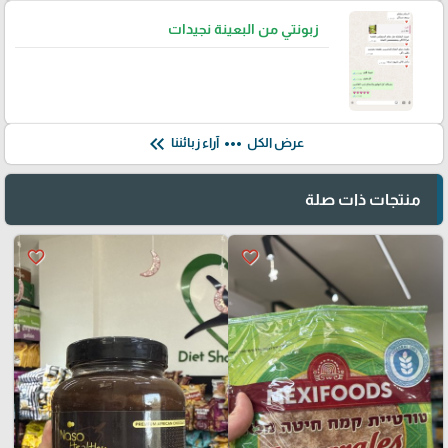
زبونتي من البعينة نجيدات
keyboard_double_arrow_left
more_horiz
عرض الكل
آراء زبائننا
منتجات ذات صلة
favorite_border
favorite_border