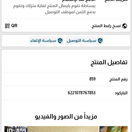
ببساطة نقوم بايصال المنتج لغاية منزلك وتقوم
بدفع الثمن لموظف التوصيل.
qr_code
public
نسخ رابط المنتج
QR
policy
policy
سياسة التوصيل
سياسة الإلغاء
تفاصيل المنتج
رقم المنتج
859
الباركود
6221078767853
مزيداً من الصور والفيديو