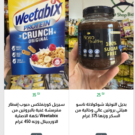
₪
₪
35
25
بديل النوتيلا شوكولاتة ناسو
سيريل كورنفلكس حبوب إفطار
هيلثي بروتين عالي وخالية من
مقرمشة غنية بالبروتين من
السكر وزنها 375 غرام
Weetabix نكهة الاصلية
الاورجينال وزنه 450 غرام