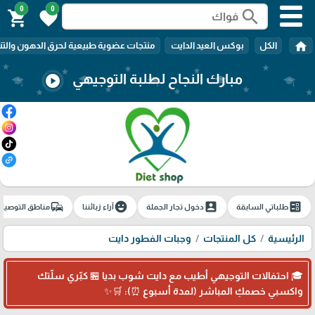
0
0
search
shopping_cart
favorite
home
الكل
بوكس العيد الدايت
منتجات عضوية طبيعية لحرق الدهون والتن
مبارك النجاح لطلبة التوجيهي
play_circle
commute
emoji_emotions
account_box
ballot
طلباتي السابقة
دخول تجار الجملة
آراء زبائننا
مناطق التوصيل
الرئيسية
كل المنتجات
وجبات الفطور دايت
🎓 احتفالات التوجيهي أطيب مع دايت شوب بديا 🏪 كبّري سلّتك
واكسبي خصمكِ المباشر (لمدة أسبوع ⏰): 🛒✨