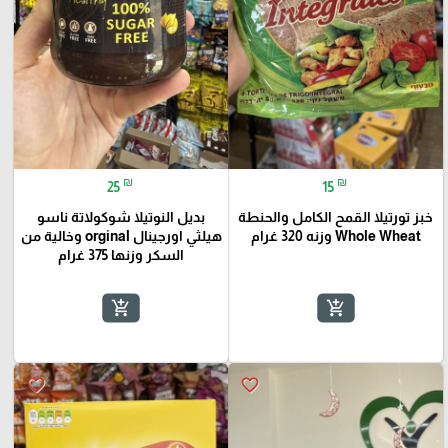
₪
₪
25
15
خبز تورتيلا القمح الكامل والحنطة
بديل النوتيلا شوكولاتة ناسو
Whole Wheat وزنه 320 غرام
هيلثي اورجينال orginal وخالية من
السكر وزنها 375 غرام
add_shopping_cart
add_shopping_cart
favorite_border
favorite_border