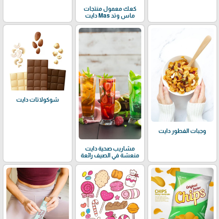
كعك معمول منتجات
ماس وتد Mas دايت
شوكولاتات دايت
وجبات الفطور دايت
مشاريب صحية دايت
منعشة في الصيف رائعة