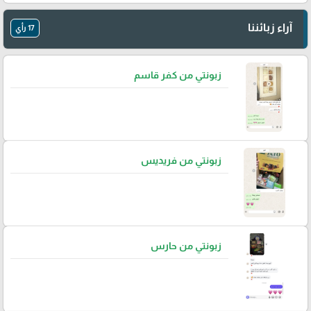
آراء زبائننا
17 رأي
زبونتي من كفر قاسم
زبونتي من فريديس
زبونتي من حارس