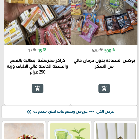
₪
₪
₪
₪
17
15
520
500
بوكس السعادة بدون حرمان خالي
كراكر مقرمشة ايطالية بالقمح
من السكر
والحنطة الكاملة عالي الالياف وزنه
250 غرام
add_shopping_cart
add_shopping_cart
🎓
keyboard_double_arrow_left
more_horiz
عرض الكل
عروض وخصومات لفترة محدودة