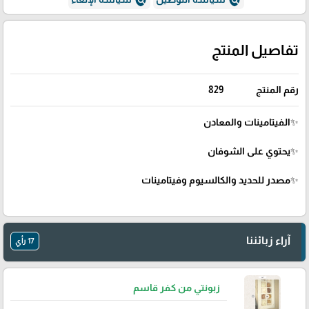
تفاصيل المنتج
رقم المنتج
829
✨الفيتامينات والمعادن
✨يحتوي على الشوفان
✨مصدر للحديد والكالسيوم وفيتامينات
آراء زبائننا
17 رأي
زبونتي من كفر قاسم