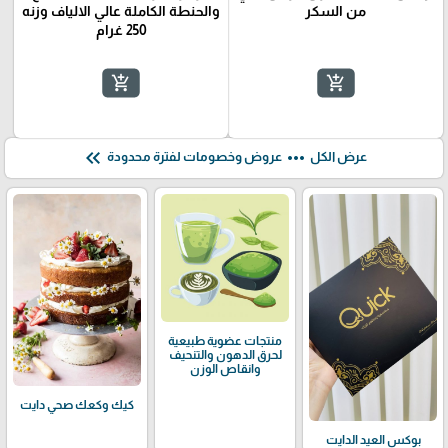
من السكر
والحنطة الكاملة عالي الالياف وزنه
250 غرام
add_shopping_cart
add_shopping_cart
keyboard_double_arrow_left
more_horiz
عرض الكل
عروض وخصومات لفترة محدودة
منتجات عضوية طبيعية
لحرق الدهون والتنحيف
وانقاص الوزن
كيك وكعك صحي دايت
بوكس العيد الدايت