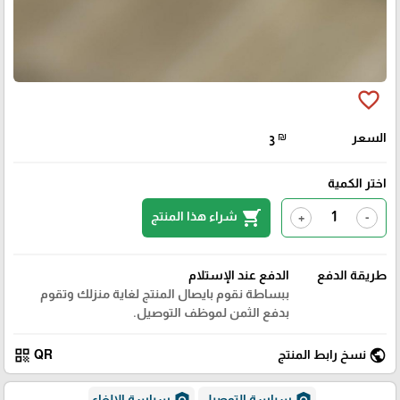
favorite_border
السعر
₪
3
اختر الكمية
shopping_cart
شراء هذا المنتج
+
-
طريقة الدفع
الدفع عند الإستلام
ببساطة نقوم بايصال المنتج لغاية منزلك وتقوم
بدفع الثمن لموظف التوصيل.
qr_code
public
نسخ رابط المنتج
QR
policy
policy
سياسة التوصيل
سياسة الإلغاء