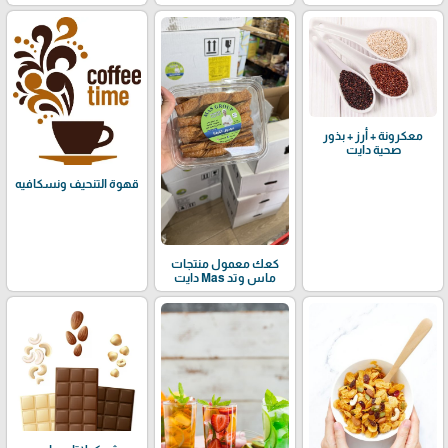
معكرونة + أرز + بذور
صحية دايت
قهوة التنحيف ونسكافيه
كعك معمول منتجات
ماس وتد Mas دايت