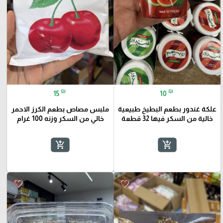
₪
₪
15
10
علكة غندور بطعم البطيخ طبيعية
ملبس مصاص بطعم الكرز الاحمر
خالية من السكر فيها 32 قطعة
خالي من السكر وزنه 100 غرام
add_shopping_cart
add_shopping_cart
favorite_border
favorite_border