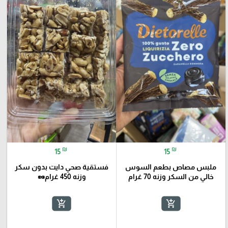
₪
₪
15
15
ملبس مصاص بطعم السوس
فستقية صحي دايت بدون سكر
خالي من السكر وزنه 70 غرام
وزنه 450 غرام🥜
add_shopping_cart
add_shopping_cart