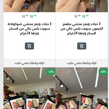
₪
₪
₪
₪
12
10
12
10
3 حبات ويفر محشي بطعم
3 حبات ويفر محشي شوكولاته
الليمون سويت بلس خالي من
سويت بلس خالي من السكر
السكر وزنها 24غرام
وزنها 24غرام
add_shopping_cart
add_shopping_cart
كيك وكعك صحي دايت
كيك وكعك صحي دايت
-33%
-46%
favorite_border
favorite_border