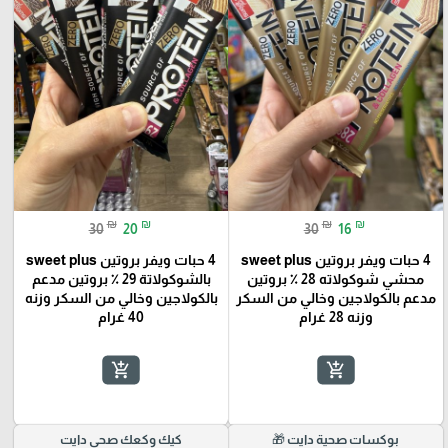
₪
₪
₪
₪
30
20
30
16
4 حبات ويفر بروتين sweet plus
4 حبات ويفر بروتين sweet plus
محشي شوكولاته 28 ٪؜ بروتين
بالشوكولاتة 29 ٪؜ بروتين مدعم
مدعم بالكولاجين وخالي من السكر
بالكولاجين وخالي من السكر وزنه
وزنه 28 غرام
40 غرام
add_shopping_cart
add_shopping_cart
بوكسات صحية دايت 🎁
كيك وكعك صحي دايت