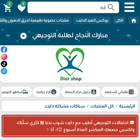
0
0
search
shopping_cart
favorite
home
الكل
بوكس العيد الدايت
منتجات عضوية طبيعية لحرق الدهون والتن
مبارك النجاح لطلبة التوجيهي
play_circle
commute
emoji_emotions
account_box
ballot
طلباتي السابقة
دخول تجار الجملة
آراء زبائننا
مناطق التوصيل
الرئيسية
كل المنتجات
سناكات مشكلة دايت
🎓 احتفالات التوجيهي أطيب مع دايت شوب بديا 🏪 كبّري سلّتك
واكسبي خصمكِ المباشر (لمدة أسبوع ⏰): 🛒✨