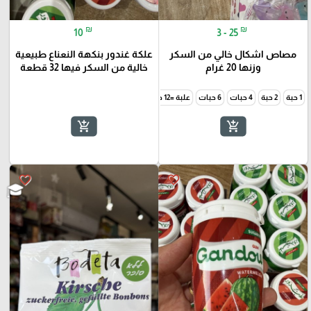
₪
₪
10
3 - 25
مصاص اشكال خالي من السكر
علكة غندور بنكهة النعناع طبيعية
وزنها 20 غرام
خالية من السكر فيها 32 قطعة
1 حبة
2 حبة
4 حبات
6 حبات
علبة =12 حبة
add_shopping_cart
add_shopping_cart
favorite_border
favorite_border