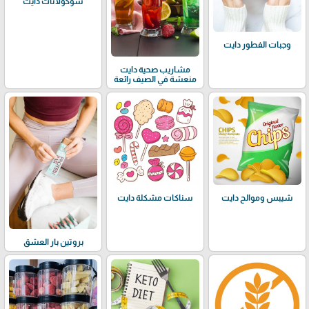
شوكولاتات دايت
وجبات الفطور دايت
مشاريب صحية دايت
منعشة في الصيف رائعة
شيبس وموالح دايت
سناكات مشكلة دايت
بروتين بار العشق