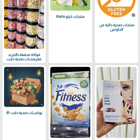
منتجات كيتو Keto
منتجات صحية خالية من
الجلوتين
فواكه مجففة بالتبريد
مقرمشات صحية دايت
بوكسات صحية دايت 🎁