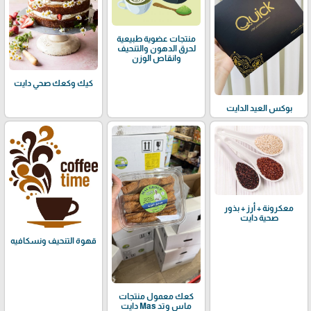
منتجات عضوية طبيعية
لحرق الدهون والتنحيف
وانقاص الوزن
كيك وكعك صحي دايت
بوكس العيد الدايت
معكرونة + أرز + بذور
صحية دايت
قهوة التنحيف ونسكافيه
كعك معمول منتجات
ماس وتد Mas دايت