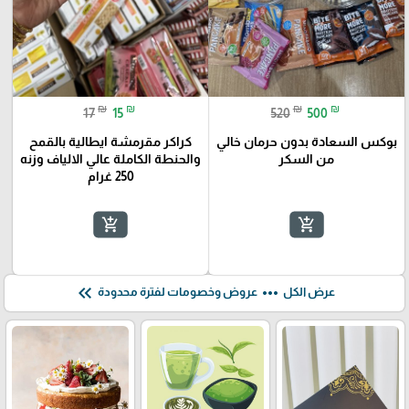
₪
₪
₪
₪
17
15
520
500
بوكس السعادة بدون حرمان خالي
كراكر مقرمشة ايطالية بالقمح
من السكر
والحنطة الكاملة عالي الالياف وزنه
250 غرام
add_shopping_cart
add_shopping_cart
keyboard_double_arrow_left
more_horiz
عرض الكل
عروض وخصومات لفترة محدودة