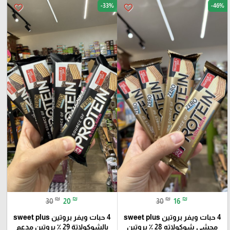
-33%
-46%
favorite_border
favorite_border
₪
₪
₪
₪
30
20
30
16
4 حبات ويفر بروتين sweet plus
4 حبات ويفر بروتين sweet plus
محشي شوكولاته 28 ٪؜ بروتين
بالشوكولاتة 29 ٪؜ بروتين مدعم