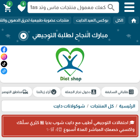
0
0
search
shopping_cart
favorite
home
الكل
بوكس العيد الدايت
منتجات عضوية طبيعية لحرق الدهون والتن
مبارك النجاح لطلبة التوجيهي
play_circle
🎓
commute
emoji_emotions
account_box
ballot
طلباتي السابقة
دخول تجار الجملة
آراء زبائننا
مناطق التوصيل
الرئيسية
كل المنتجات
شوكولاتات دايت
🎓 احتفالات التوجيهي أطيب مع دايت شوب بديا 🏪 كبّري سلّتك
واكسبي خصمكِ المباشر (لمدة أسبوع ⏰): 🛒✨