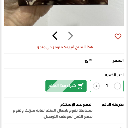
arrow_back_ios
arrow_forward_ios
favorite_border
هذا المنتج لم يعد متوفر في متجرنا
السعر
₪
15
اختر الكمية
shopping_cart
شراء هذا المنتج
+
-
طريقة الدفع
الدفع عند الإستلام
ببساطة نقوم بايصال المنتج لغاية منزلك وتقوم
بدفع الثمن لموظف التوصيل.