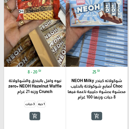
₪
₪
8 - 20
25
شوكولاته كيندر NEOH Milky
نيوه وافل بالبندق والشوكولاتة
Choc أصابع شوكولاتة بالحليب
zero+ NEOH Hazelnut Waffle
محشوة بحشوة حليبية ناعمة فيها
Crunch وزنه 21 غرام
8 حبات وزنها 100 غرام
1 حبة
3 حبات
add_shopping_cart
add_shopping_cart