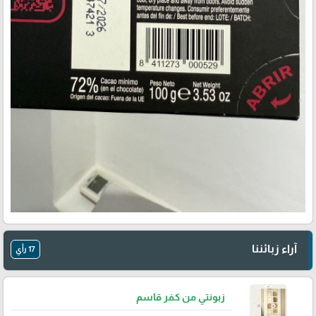
آراء زبائننا
17 رأي
زبونتي من كفر قاسم