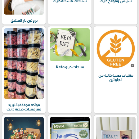
شيبس وموالح دايت
سناكات مشكلة دايت
بروتين بار العشق
منتجات كيتو Keto
منتجات صحية خالية من
الجلوتين
فواكه مجففة بالتبريد
مقرمشات صحية دايت