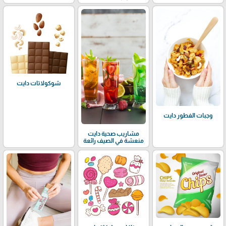
شوكولاتات دايت
وجبات الفطور دايت
مشاريب صحية دايت
منعشة في الصيف رائعة