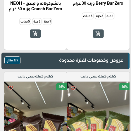
Berry Bar Zero وزنه 30 غرام
بالشوكولاته والبندق + NEOH
Crunch Bar Zero وزنه 30 غرام
1 حبة
2 حبة
5 حبات
1 حبة
2 حبة
5 حبات
add_shopping_cart
add_shopping_cart
عروض وخصومات لفترة محدودة
377 منتج
كيك وكعك صحي دايت
كيك وكعك صحي دايت
🎓
-16%
-16%
favorite_border
favorite_border