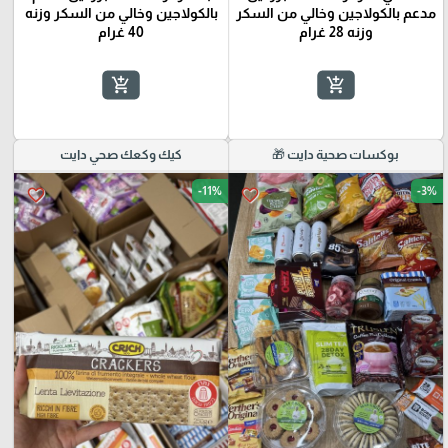
مدعم بالكولاجين وخالي من السكر
بالكولاجين وخالي من السكر وزنه
وزنه 28 غرام
40 غرام
add_shopping_cart
add_shopping_cart
بوكسات صحية دايت 🎁
كيك وكعك صحي دايت
-11%
-3%
favorite_border
favorite_border