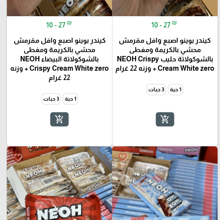
₪
₪
10 - 27
10 - 27
كيندر بوينو اصبع وافل مقرمش
كيندر بوينو اصبع وافل مقرمش
محشي بالكريمة ومغطى
محشي بالكريمة ومغطى
بالشوكولاتة حليب NEOH Crispy
بالشوكولاتة البيضاء NEOH
Cream White zero + وزنه 22 غرام
Crispy Cream White zero + وزنه
22 غرام
1 حبة
3 حبات
1 حبة
3 حبات
add_shopping_cart
add_shopping_cart
favorite_border
favorite_border