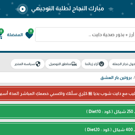
مبارك النجاح لطلبة التوجيهي
play_circle
0
0
g_cart
favorite
المفضلة
security
commute
emoji_emotions
ول تجار الجملة
آراء زبائننا
مناطق التوصيل
سياسة المتجر
بروتين بار العشق
طيب مع دايت شوب بديا 🏪 كبّري سلّتك واكسبي خصمكِ المباشر (لمدة أسب