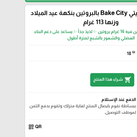
مافن بيك سيتي Bake City بالبروتين بنكهة عيد الميلاد
وزنها 113 غرام
مافن عالي البروتين فيه 16 غرام بروتين ✨ لذيذ جذاً ✨ يساعد على دعم البناء
العضلي والشعور بالشبع لفترة أطول
₪
18
shopping_cart
شراء هذا المنتج
الدفع عند الإستلام
ببساطة نقوم بايصال المنتج لغاية منزلك وتقوم بدفع الثمن
لموظف التوصيل.
qr_code
QR