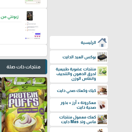
زبونتي من
الرئيسية
بوكس العيد الدايت
منتجات ذات صلة
منتجات عضوية طبيعية
لحرق الدهون والتنحيف
وانقاص الوزن
favorite_border
كيك وكعك صحي دايت
معكرونة + أرز + بذور
صحية دايت
كعك معمول منتجات
ماس وتد Mas دايت