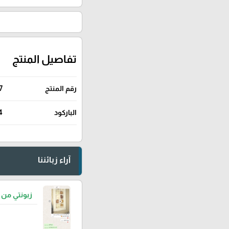
تفاصيل المنتج
رقم المنتج
7
الباركود
4
آراء زبائننا
زبونتي من