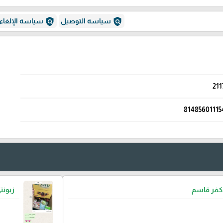
policy
policy
سياسة التوصيل
سياسة الإلغاء
211
81485601115
 كفر قاسم
زبون