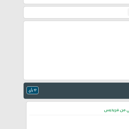
🎓
17 رأي
تي من فريديس