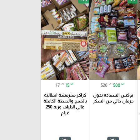
favorite_border
favorite_border
₪
₪
₪
₪
17
15
520
500
بوكس السعادة بدون
كراكر مقرمشة ايطالية
حرمان خالي من السكر
بالقمح والحنطة الكاملة
عالي الالياف وزنه 250
غرام