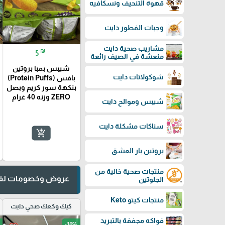
قهوة التنحيف ونسكافيه
وجبات الفطور دايت
مشاريب صحية دايت
₪
5
منعشة في الصيف رائعة
شيبس بمبا بروتين
شوكولاتات دايت
بافس (Protein Puffs)
بنكهة سور كريم وبصل
ZERO وزنه 40 غرام
شيبس وموالح دايت
سناكات مشكلة دايت
add_shopping_cart
بروتين بار العشق
منتجات صحية خالية من
عروض وخصومات لفت
الجلوتين
منتجات كيتو Keto
كيك وكعك صحي دايت
فواكه مجففة بالتبريد
-16%