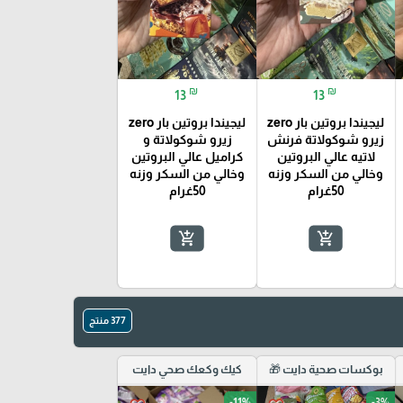
₪
₪
13
13
ليجيندا بروتين بار zero
ليجيندا بروتين بار zero
زيرو شوكولاتة فرنش
زيرو شوكولاتة و
لاتيه عالي البروتين
كراميل عالي البروتين
وخالي من السكر وزنه
وخالي من السكر وزنه
50غرام
50غرام
add_shopping_cart
add_shopping_cart
377 منتج
بوكسات صحية دايت 🎁
كيك وكعك صحي دايت
-11%
-3%