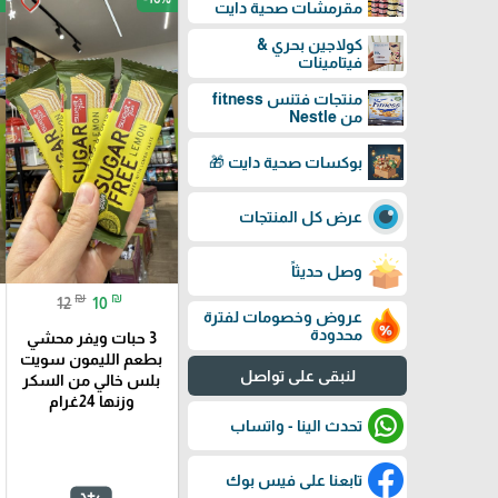
favorite_border
مقرمشات صحية دايت
كولاجين بحري &
فيتامينات
منتجات فتنس fitness
من Nestle
بوكسات صحية دايت 🎁
عرض كل المنتجات
وصل حديثاً
₪
₪
12
10
عروض وخصومات لفترة
محدودة
3 حبات ويفر محشي
بطعم الليمون سويت
لنبقى على تواصل
بلس خالي من السكر
وزنها 24غرام
تحدث الينا - واتساب
تابعنا على فيس بوك