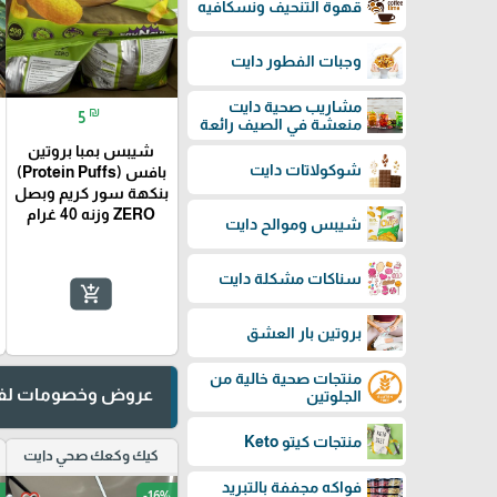
قهوة التنحيف ونسكافيه
وجبات الفطور دايت
مشاريب صحية دايت
₪
5
منعشة في الصيف رائعة
شيبس بمبا بروتين
شوكولاتات دايت
بافس (Protein Puffs)
بنكهة سور كريم وبصل
ZERO وزنه 40 غرام
شيبس وموالح دايت
سناكات مشكلة دايت
add_shopping_cart
بروتين بار العشق
منتجات صحية خالية من
عروض وخصومات لفت
الجلوتين
منتجات كيتو Keto
كيك وكعك صحي دايت
فواكه مجففة بالتبريد
-16%