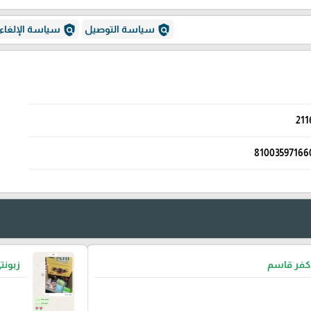
policy
policy
سياسة التوصيل
سياسة الإلغاء
211
81003597166
 كفر قاسم
زبون