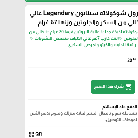
كعكة سويت رول شوكولاته سينابون Legendary عالي
لي من السكر والجلوتين وزنها 67 غرام
كعكة سويت رول شوكولاته لذيذة جدا ✨ عالية البروتين فيها 20 غرام ✨ خالي من
السكر ✨ خالية من الجلوتين ‎✨النت كارب 7غم عالي الالياف منخفض النشويات ✨
رائعة للدايت والكيتو ولمرضى السكري
₪
20
shopping_cart
شراء هذا المنتج
الدفع عند الإستلام
ببساطة نقوم بايصال المنتج لغاية منزلك وتقوم بدفع الثمن
لموظف التوصيل.
qr_code
QR