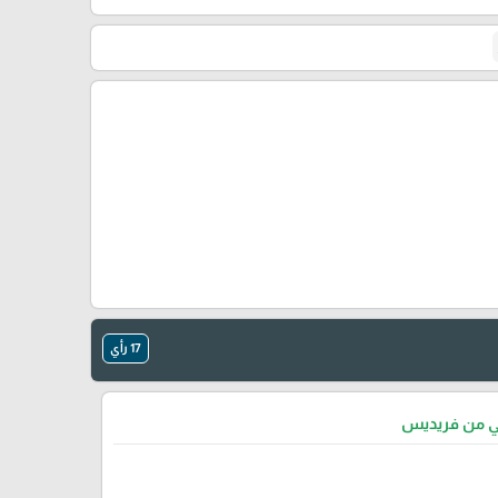
🎓
17 رأي
تي من فريديس