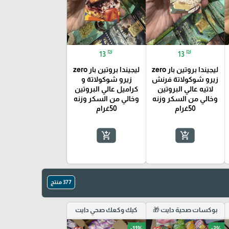
₪
₪
13
13
ليجيندا بروتين بار zero
ليجيندا بروتين بار zero
زيرو شوكولاتة فرنش
زيرو شوكولاتة و
لاتيه عالي البروتين
كراميل عالي البروتين
وخالي من السكر وزنه
وخالي من السكر وزنه
50غرام
50غرام
add_shopping_cart
add_shopping_cart
377 منتج
بوكسات صحية دايت 🎁
كيك وكعك صحي دايت
-11%
-3%