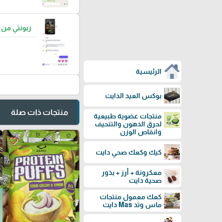
زبونتي من
الرئيسية
بوكس العيد الدايت
منتجات ذات صلة
منتجات عضوية طبيعية
لحرق الدهون والتنحيف
وانقاص الوزن
favorite_border
كيك وكعك صحي دايت
معكرونة + أرز + بذور
صحية دايت
كعك معمول منتجات
ماس وتد Mas دايت