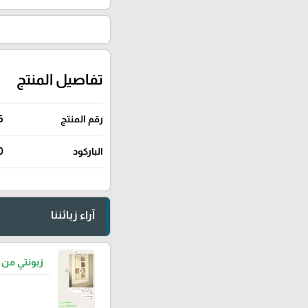
تفاصيل المنتج
رقم المنتج
6
الباركود
0
آراء زبائننا
زبونتي من