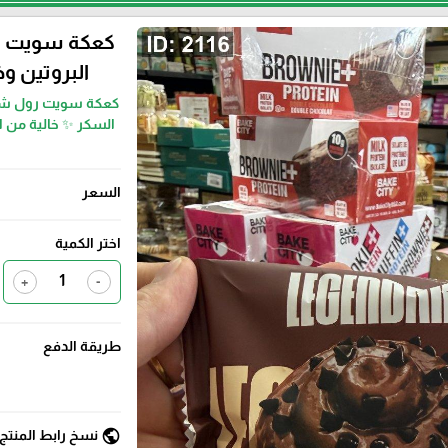
البروتين وخا
السعر
اختر الكمية
+
-
طريقة الدفع
public
نسخ رابط المنتج