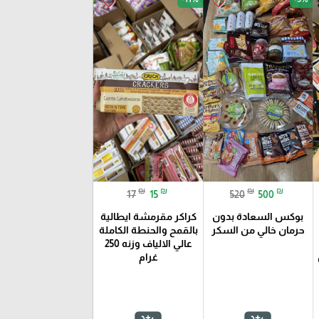
favorite_border
favorite_border
₪
₪
₪
₪
17
15
520
500
بوكس السعادة بدون
كراكر مقرمشة ايطالية
حرمان خالي من السكر
بالقمح والحنطة الكاملة
عالي الالياف وزنه 250
غرام