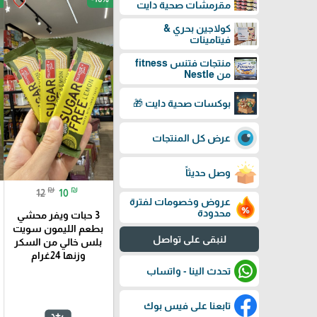
favorite_border
مقرمشات صحية دايت
كولاجين بحري &
فيتامينات
منتجات فتنس fitness
من Nestle
بوكسات صحية دايت 🎁
عرض كل المنتجات
وصل حديثاً
₪
₪
12
10
عروض وخصومات لفترة
محدودة
3 حبات ويفر محشي
بطعم الليمون سويت
لنبقى على تواصل
بلس خالي من السكر
وزنها 24غرام
تحدث الينا - واتساب
تابعنا على فيس بوك