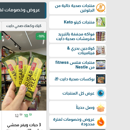
منتجات صحية خالية من
عروض وخصومات لفت
الجلوتين
منتجات كيتو Keto
كيك وكعك صحي دايت
فواكه مجففة بالتبريد
-16%
favorite_border
مقرمشات صحية دايت
كولاجين بحري &
فيتامينات
منتجات فتنس fitness
من Nestle
بوكسات صحية دايت 🎁
عرض كل المنتجات
وصل حديثاً
₪
₪
12
10
عروض وخصومات لفترة
محدودة
3 حبات ويفر محشي