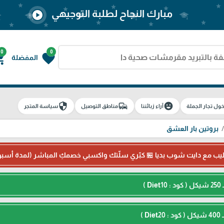
مبارك النجاح لطلبة التوجيهي
play_circle
0
0
g_cart
favorite
المفضلة
security
commute
emoji_emotions
ول تجار الجملة
آراء زبائننا
مناطق التوصيل
سياسة المتجر
بروتين بار العشق
طيب مع دايت شوب بديا 🏪 كبّري سلّتك واكسبي خصمكِ المباشر (لمدة أسب