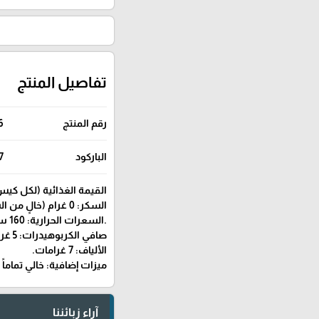
تفاصيل المنتج
رقم المنتج
6
الباركود
7
القيمة الغذائية (لكل كيس يح
السكر: 0 غرام (خالٍ من السكر المضاف)
.السعرات الحرارية: 160 سعرة حرارية.
صافي الكربوهيدرات: 5 غرامات.
الألياف: 7 غرامات.
ميزات إضافية: خالي تماماً
آراء زبائننا