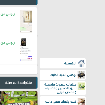
زبونتي من
زبونتي من
الرئيسية
بوكس العيد الدايت
منتجات ذات صلة
منتجات عضوية طبيعية
لحرق الدهون والتنحيف
وانقاص الوزن
favorite_border
كيك وكعك صحي دايت