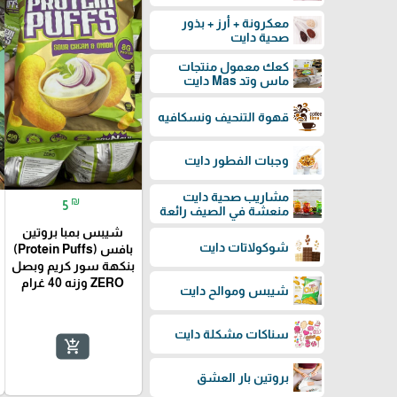
معكرونة + أرز + بذور
صحية دايت
كعك معمول منتجات
ماس وتد Mas دايت
قهوة التنحيف ونسكافيه
وجبات الفطور دايت
مشاريب صحية دايت
₪
5
منعشة في الصيف رائعة
شيبس بمبا بروتين
شوكولاتات دايت
بافس (Protein Puffs)
بنكهة سور كريم وبصل
ZERO وزنه 40 غرام
شيبس وموالح دايت
سناكات مشكلة دايت
add_shopping_cart
بروتين بار العشق