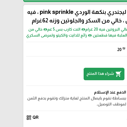
دونات بروتين ليجندري بنكهة الوردي pink sprinkle ، فيه
دونات لذيذ جدا 🍩 عالي البروتين فيه 20 غرام🍩 النت كارب بس 5 غم🍩 خالي من
العلبة فيها قطعتين 🍩 رائع للدايت والكيتو ولمرضى السكري
₪
20
shopping_cart
شراء هذا المنتج
الدفع عند الإستلام
ببساطة نقوم بايصال المنتج لغاية منزلك وتقوم بدفع الثمن
لموظف التوصيل.
qr_code
QR