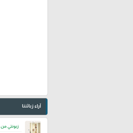
آراء زبائننا
زبونتي من