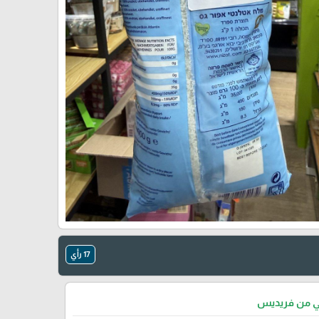
🎓
17 رأي
تي من فريديس