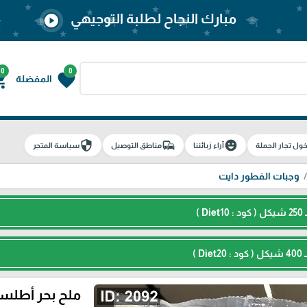
مبارك النجاح لطلبة التوجيهي
play_circle
0
0
g_cart
favorite
المفضلة
security
commute
emoji_emotions
ول تجار الجملة
آراء زبائننا
مناطق التوصيل
سياسة المتجر
وجبات الفطور دايت