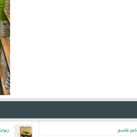
 كفر قاسم
زبون