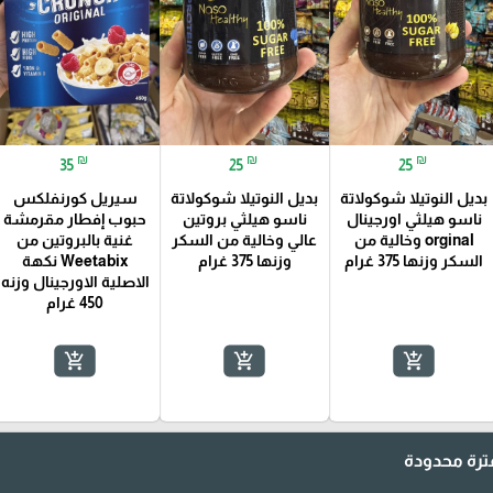
₪
₪
₪
35
25
25
بديل النوتيلا شوكولاتة
بديل النوتيلا شوكولاتة
سيريل كورنفلكس
ناسو هيلثي اورجينال
ناسو هيلثي بروتين
حبوب إفطار مقرمشة
orginal وخالية من
عالي وخالية من السكر
غنية بالبروتين من
السكر وزنها 375 غرام
وزنها 375 غرام
Weetabix نكهة
الاصلية الاورجينال وزنه
450 غرام
add_shopping_cart
add_shopping_cart
add_shopping_cart
رة محدودة