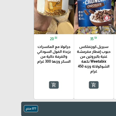
₪
₪
20
35
سيريل كورنفلكس
جرانولا مع المكسرات
حبوب إفطار مقرمشة
بزبدة الفول السوداني
غنية بالبروتين من
والقرفة خالية من
Weetabix نكهة
السكر وزنها 300 غرام
الشوكولاتة وزنه 450
غرام
add_shopping_cart
add_shopping_cart
377 منتج