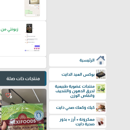
زبونتي من
الرئيسية
بوكس العيد الدايت
منتجات ذات صلة
منتجات عضوية طبيعية
لحرق الدهون والتنحيف
favorite_border
وانقاص الوزن
كيك وكعك صحي دايت
معكرونة + أرز + بذور
صحية دايت