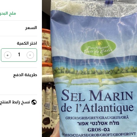
ملح البح
السعر
اختر الكمية
+
-
طريقة الدفع
public
نسخ رابط المنتج