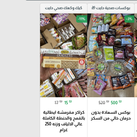
بوكسات صحية دايت 🎁
كيك وكعك صحي دايت
-11%
-3%
favorite_border
favorite_border
₪
₪
₪
₪
17
15
520
500
بوكس السعادة بدون
كراكر مقرمشة ايطالية
حرمان خالي من السكر
بالقمح والحنطة الكاملة
عالي الالياف وزنه 250
غرام