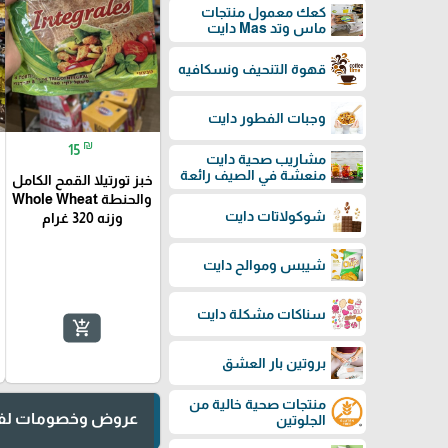
كعك معمول منتجات
ماس وتد Mas دايت
قهوة التنحيف ونسكافيه
وجبات الفطور دايت
₪
15
مشاريب صحية دايت
منعشة في الصيف رائعة
خبز تورتيلا القمح الكامل
والحنطة Whole Wheat
شوكولاتات دايت
وزنه 320 غرام
شيبس وموالح دايت
سناكات مشكلة دايت
add_shopping_cart
بروتين بار العشق
منتجات صحية خالية من
عروض وخصومات لفت
الجلوتين