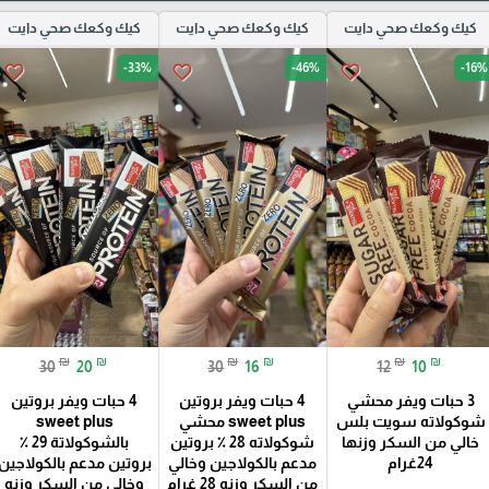
كيك وكعك صحي دايت
كيك وكعك صحي دايت
كيك وكعك صحي دايت
-33%
-46%
-16%
favorite_border
favorite_border
favorite_border
₪
₪
₪
₪
₪
₪
30
20
30
16
12
10
3 حبات ويفر محشي
4 حبات ويفر بروتين
4 حبات ويفر بروتين
شوكولاته سويت بلس
sweet plus محشي
sweet plus
خالي من السكر وزنها
شوكولاته 28 ٪؜ بروتين
بالشوكولاتة 29 ٪؜
24غرام
مدعم بالكولاجين وخالي
بروتين مدعم بالكولاجين
من السكر وزنه 28 غرام
وخالي من السكر وزنه