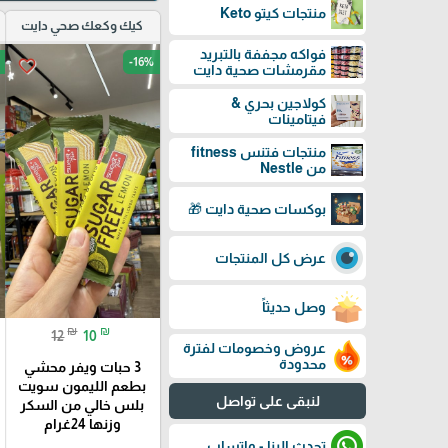
منتجات كيتو Keto
كيك وكعك صحي دايت
فواكه مجففة بالتبريد
-16%
favorite_border
مقرمشات صحية دايت
كولاجين بحري &
فيتامينات
منتجات فتنس fitness
من Nestle
بوكسات صحية دايت 🎁
عرض كل المنتجات
وصل حديثاً
₪
₪
12
10
عروض وخصومات لفترة
محدودة
3 حبات ويفر محشي
بطعم الليمون سويت
لنبقى على تواصل
بلس خالي من السكر
وزنها 24غرام
تحدث الينا - واتساب