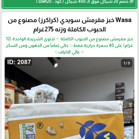
🎁 خصم 20 شيكل فوق الـ 400 شيكل ( كود : Diet20 )
Wasa خبز مقرمش سويدي (كراكرز) مصنوع من
الحبوب الكاملة وزنه 275غرام
خبز مقرمش مصنوع من الحبوب الكاملة ✨ تحتوي الشريحة الواحدة (12
غرام) على 40 سعرة حرارية فقط✨ خالي تماماً من الدهون ومن السكر
✨ عالي الالياف✨
1 / 9