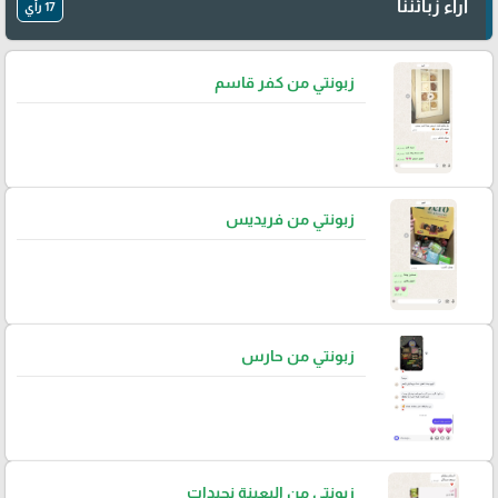
آراء زبائننا
17 رأي
زبونتي من كفر قاسم
زبونتي من فريديس
زبونتي من حارس
زبونتي من البعينة نجيدات