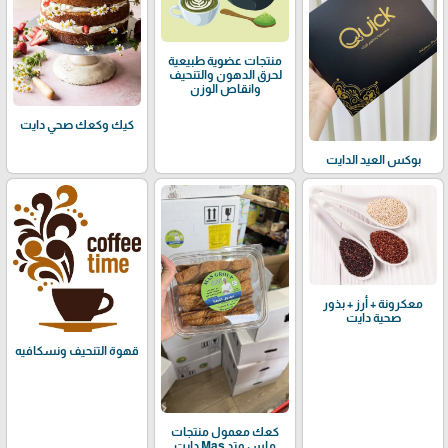
منتجات عضوية طبيعية
لحرق الدهون والتنحيف
وانقاص الوزن
كيك وكعك صحي دايت
بوكس العيد الدايت
معكرونة + أرز + بذور
صحية دايت
قهوة التنحيف ونسكافيه
كعك معمول منتجات
ماس وتد Mas دايت