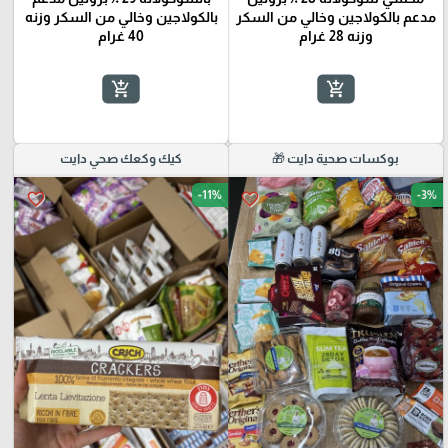
مدعم بالكولاجين وخالي من السكر
بالكولاجين وخالي من السكر وزنه
وزنه 28 غرام
40 غرام
add_shopping_cart
add_shopping_cart
بوكسات صحية دايت 🎁
كيك وكعك صحي دايت
-11%
-3%
favorite_border
favorite_border