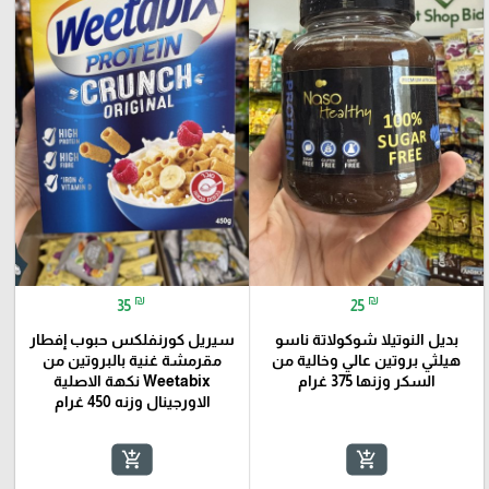
₪
₪
35
25
بديل النوتيلا شوكولاتة ناسو
سيريل كورنفلكس حبوب إفطار
هيلثي بروتين عالي وخالية من
مقرمشة غنية بالبروتين من
السكر وزنها 375 غرام
Weetabix نكهة الاصلية
الاورجينال وزنه 450 غرام
add_shopping_cart
add_shopping_cart