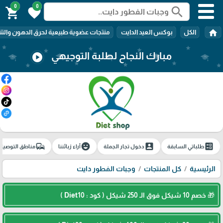
0
0
search
shopping_cart
favorite
home
الكل
بوكس العيد الدايت
منتجات عضوية طبيعية لحرق الدهون والتن
مبارك النجاح لطلبة التوجيهي
play_circle
commute
emoji_emotions
account_box
ballot
طلباتي السابقة
دخول تجار الجملة
آراء زبائننا
مناطق التوصيل
الرئيسية
كل المنتجات
وجبات الفطور دايت
🎁 خصم 10 شيكل فوق الـ 250 شيكل ( كود : Diet10 )