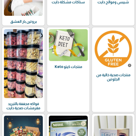
شيبس وموالح دايت
سناكات مشكلة دايت
بروتين بار العشق
منتجات كيتو Keto
منتجات صحية خالية من
الجلوتين
فواكه مجففة بالتبريد
مقرمشات صحية دايت