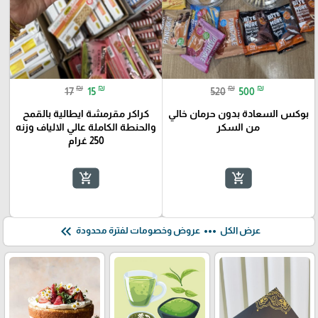
🎓
₪
₪
₪
₪
17
15
520
500
بوكس السعادة بدون حرمان خالي
كراكر مقرمشة ايطالية بالقمح
من السكر
والحنطة الكاملة عالي الالياف وزنه
250 غرام
add_shopping_cart
add_shopping_cart
keyboard_double_arrow_left
more_horiz
عرض الكل
عروض وخصومات لفترة محدودة