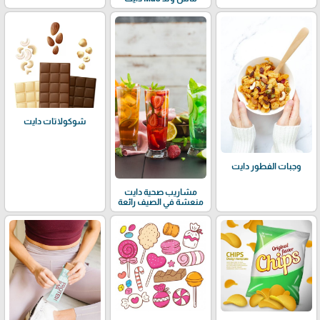
شوكولاتات دايت
وجبات الفطور دايت
مشاريب صحية دايت
منعشة في الصيف رائعة