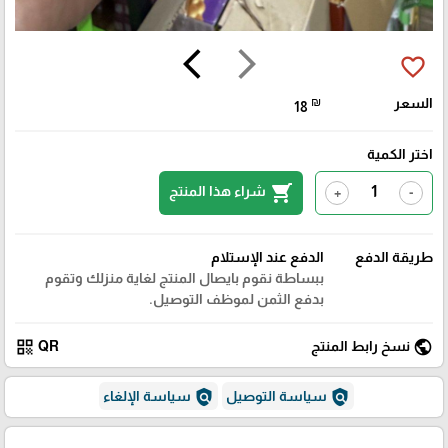
arrow_back_ios
arrow_forward_ios
favorite_border
السعر
₪
18
اختر الكمية
shopping_cart
شراء هذا المنتج
+
-
طريقة الدفع
الدفع عند الإستلام
ببساطة نقوم بايصال المنتج لغاية منزلك وتقوم
بدفع الثمن لموظف التوصيل.
qr_code
public
نسخ رابط المنتج
QR
policy
policy
سياسة التوصيل
سياسة الإلغاء