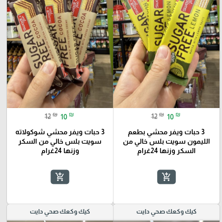
₪
₪
₪
₪
12
10
12
10
3 حبات ويفر محشي بطعم
3 حبات ويفر محشي شوكولاته
الليمون سويت بلس خالي من
سويت بلس خالي من السكر
السكر وزنها 24غرام
وزنها 24غرام
add_shopping_cart
add_shopping_cart
كيك وكعك صحي دايت
كيك وكعك صحي دايت