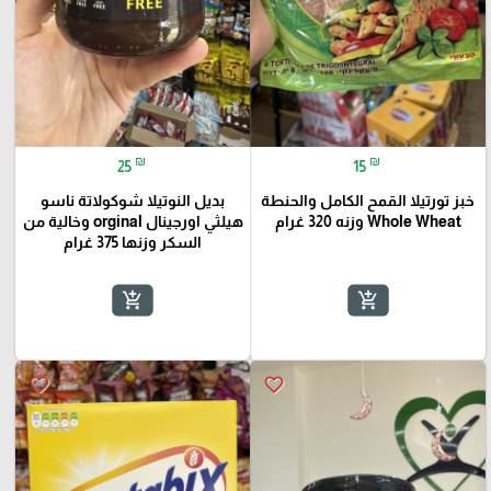
₪
₪
25
15
خبز تورتيلا القمح الكامل والحنطة
بديل النوتيلا شوكولاتة ناسو
Whole Wheat وزنه 320 غرام
هيلثي اورجينال orginal وخالية من
السكر وزنها 375 غرام
add_shopping_cart
add_shopping_cart
favorite_border
favorite_border