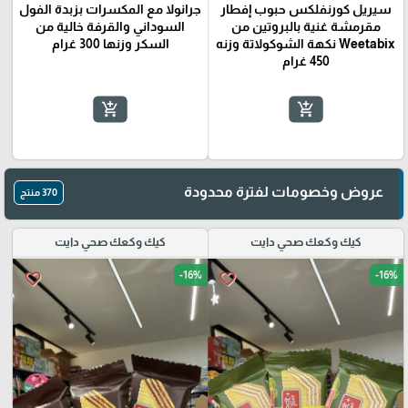
سيريل كورنفلكس حبوب إفطار
جرانولا مع المكسرات بزبدة الفول
مقرمشة غنية بالبروتين من
السوداني والقرفة خالية من
Weetabix نكهة الشوكولاتة وزنه
السكر وزنها 300 غرام
450 غرام
add_shopping_cart
add_shopping_cart
عروض وخصومات لفترة محدودة
370 منتج
كيك وكعك صحي دايت
كيك وكعك صحي دايت
-16%
-16%
favorite_border
favorite_border