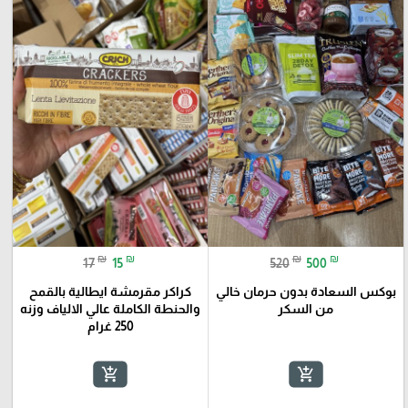
₪
₪
₪
₪
17
15
520
500
بوكس السعادة بدون حرمان خالي
كراكر مقرمشة ايطالية بالقمح
من السكر
والحنطة الكاملة عالي الالياف وزنه
250 غرام
add_shopping_cart
add_shopping_cart