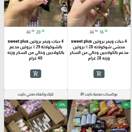
₪
₪
₪
₪
30
20
30
16
4 حبات ويفر بروتين sweet plus
4 حبات ويفر بروتين sweet plus
محشي شوكولاته 28 ٪؜ بروتين
بالشوكولاتة 29 ٪؜ بروتين مدعم
مدعم بالكولاجين وخالي من السكر
بالكولاجين وخالي من السكر وزنه
وزنه 28 غرام
40 غرام
add_shopping_cart
add_shopping_cart
بوكسات صحية دايت 🎁
كيك وكعك صحي دايت
-11%
-3%
favorite_border
favorite_border