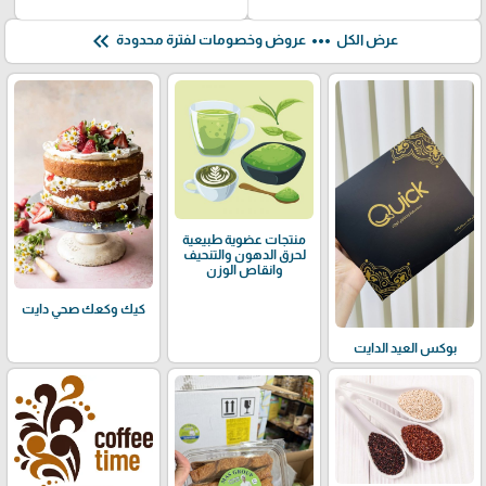
keyboard_double_arrow_left
more_horiz
عرض الكل
عروض وخصومات لفترة محدودة
منتجات عضوية طبيعية
لحرق الدهون والتنحيف
وانقاص الوزن
كيك وكعك صحي دايت
بوكس العيد الدايت