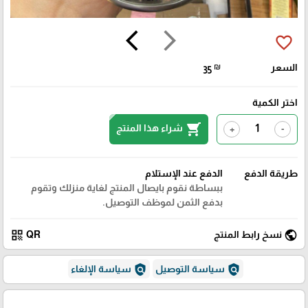
arrow_back_ios
arrow_forward_ios
favorite_border
السعر
₪
35
اختر الكمية
shopping_cart
شراء هذا المنتج
+
-
طريقة الدفع
الدفع عند الإستلام
ببساطة نقوم بايصال المنتج لغاية منزلك وتقوم
بدفع الثمن لموظف التوصيل.
qr_code
public
نسخ رابط المنتج
QR
policy
policy
سياسة التوصيل
سياسة الإلغاء