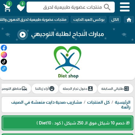
0
0
search
shopping_cart
favorite
home
الكل
بوكس العيد الدايت
منتجات عضوية طبيعية لحرق الدهون والتن
مبارك النجاح لطلبة التوجيهي
play_circle
commute
emoji_emotions
account_box
ballot
طلباتي السابقة
دخول تجار الجملة
آراء زبائننا
مناطق التوصيل
الرئيسية
كل المنتجات
مشاريب صحية دايت منعشة في الصيف
رائعة
🎁 خصم 10 شيكل فوق الـ 250 شيكل ( كود : Diet10 )