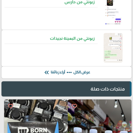
زبونتي من حارس
زبونتي من البعينة نجيدات
keyboard_double_arrow_left
more_horiz
عرض الكل
آراء زبائننا
منتجات ذات صلة
favorite_border
favorite_border