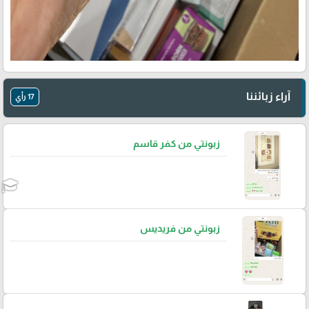
آراء زبائننا
17 رأي
زبونتي من كفر قاسم
زبونتي من فريديس