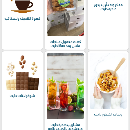
معكرونة + أرز + بذور
صحية دايت
قهوة التنحيف ونسكافيه
كعك معمول منتجات
ماس وتد Mas دايت
شوكولاتات دايت
وجبات الفطور دايت
مشاريب صحية دايت
منعشة في الصيف رائعة