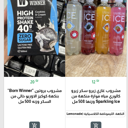
₪
₪
20
12
مشروب غازي زيرو سكر زيرو
مشروب بروتين "Born Winner"
كالوري مياه فوارة منكهة من
بنكهة كوكيز الاوريو خالي من
Sparkling Ice وزنها 508 مل
السكر وزنه 500 مل
النكهة: الليموناضة الكلاسيكية (Classic Lemonade).
النكهة: التوت الأسود (Black Raspberry)
add_shopping_cart
add_shopping_cart