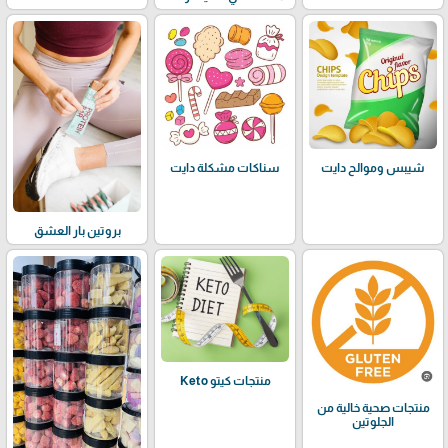
شيبس وموالح دايت
سناكات مشكلة دايت
بروتين بار العشق
منتجات كيتو Keto
منتجات صحية خالية من
الجلوتين