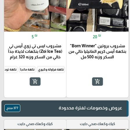
₪
₪
5
20
مشروب بروتين "Born Winner"
مشروب ايس تي زوي آيس تي
بنكهة آيس كريم الفانيليا خالي من
(Zoi Ice Tea) بنكهات لذيذة جداً
السكر وزنه 500 مل
خالي من السكر وزنه 320 غرام
نكهة فراولة وكيوي
نكهة مانجا
نكهة توت بر
add_shopping_cart
add_shopping_cart
عروض وخصومات لفترة محدودة
377 منتج
كيك وكعك صحي دايت
كيك وكعك صحي دايت