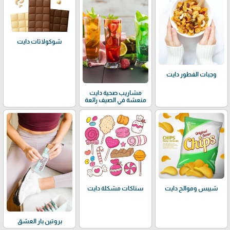
شوكولاتات دايت
وجبات الفطور دايت
مشاريب صحية دايت
منعشة في الصيف رائعة
شيبس وموالح دايت
سناكات مشكلة دايت
بروتين بار العشق