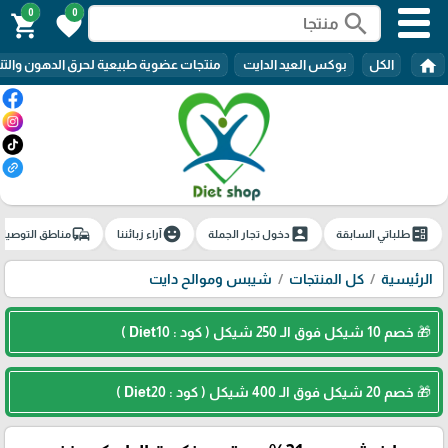
0
0
search
shopping_cart
favorite
home
الكل
بوكس العيد الدايت
منتجات عضوية طبيعية لحرق الدهون والتن
commute
emoji_emotions
account_box
ballot
طلباتي السابقة
دخول تجار الجملة
آراء زبائننا
مناطق التوصيل
الرئيسية
كل المنتجات
شيبس وموالح دايت
🎁 خصم 10 شيكل فوق الـ 250 شيكل ( كود : Diet10 )
🎁 خصم 20 شيكل فوق الـ 400 شيكل ( كود : Diet20 )