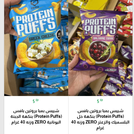
₪
₪
5
5
شيبس بمبا بروتين بافس
شيبس بمبا بروتين بافس
(Protein Puffs) بنكهة خل
(Protein Puffs) بنكهة الجبنة
البلسميك والزعتر ZERO وزنه 40
اليونانية ZERO وزنه 40 غرام
غرام