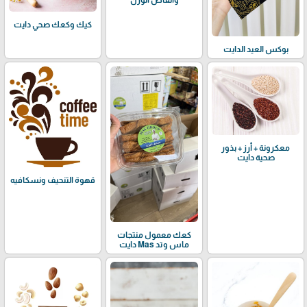
وانقاص الوزن
كيك وكعك صحي دايت
بوكس العيد الدايت
معكرونة + أرز + بذور
صحية دايت
قهوة التنحيف ونسكافيه
كعك معمول منتجات
ماس وتد Mas دايت