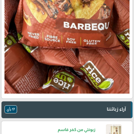
آراء زبائننا
17 رأي
زبونتي من كفر قاسم