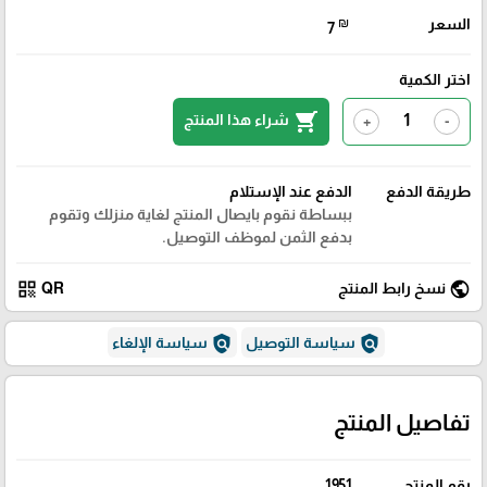
السعر
₪
7
اختر الكمية
shopping_cart
شراء هذا المنتج
+
-
طريقة الدفع
الدفع عند الإستلام
ببساطة نقوم بايصال المنتج لغاية منزلك وتقوم
بدفع الثمن لموظف التوصيل.
qr_code
public
نسخ رابط المنتج
QR
policy
policy
سياسة التوصيل
سياسة الإلغاء
تفاصيل المنتج
رقم المنتج
1951