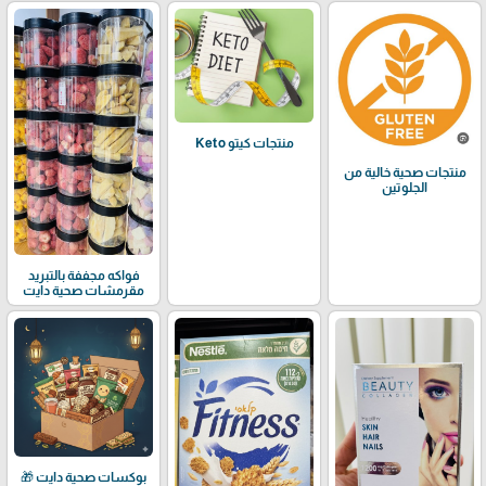
منتجات كيتو Keto
منتجات صحية خالية من
الجلوتين
فواكه مجففة بالتبريد
مقرمشات صحية دايت
بوكسات صحية دايت 🎁