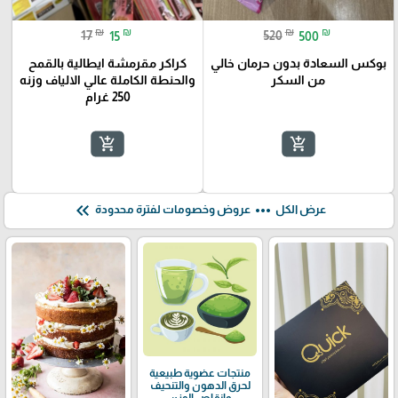
₪
₪
₪
₪
17
15
520
500
بوكس السعادة بدون حرمان خالي
كراكر مقرمشة ايطالية بالقمح
من السكر
والحنطة الكاملة عالي الالياف وزنه
250 غرام
add_shopping_cart
add_shopping_cart
keyboard_double_arrow_left
more_horiz
عرض الكل
عروض وخصومات لفترة محدودة
منتجات عضوية طبيعية
لحرق الدهون والتنحيف