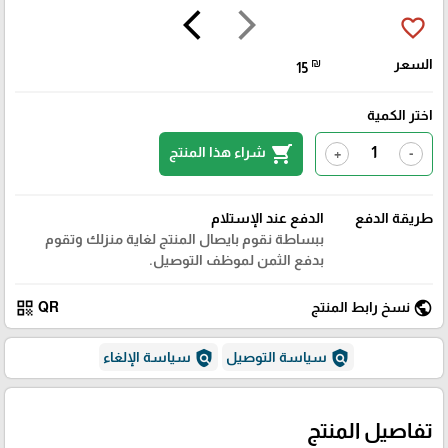
arrow_back_ios
arrow_forward_ios
favorite_border
السعر
₪
15
اختر الكمية
shopping_cart
شراء هذا المنتج
+
-
طريقة الدفع
الدفع عند الإستلام
ببساطة نقوم بايصال المنتج لغاية منزلك وتقوم
بدفع الثمن لموظف التوصيل.
qr_code
public
نسخ رابط المنتج
QR
policy
policy
سياسة التوصيل
سياسة الإلغاء
تفاصيل المنتج