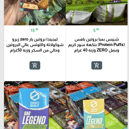
₪
₪
13
5
شيبس بمبا بروتين بافس
ليجيندا بروتين بار zero زيرو
(Protein Puffs) بنكهة سور كريم
شوكولاتة واللوتس عالي البروتين
وبصل ZERO وزنه 40 غرام
وخالي من السكر وزنه 50غرام
add_shopping_cart
add_shopping_cart
favorite_border
favorite_border