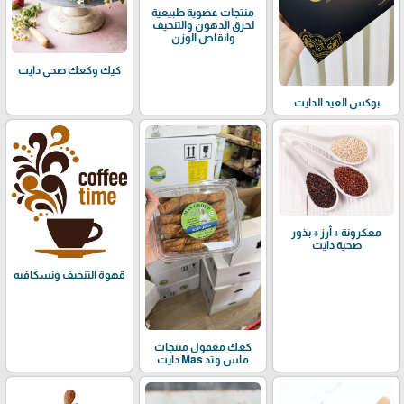
منتجات عضوية طبيعية
لحرق الدهون والتنحيف
وانقاص الوزن
كيك وكعك صحي دايت
بوكس العيد الدايت
معكرونة + أرز + بذور
صحية دايت
قهوة التنحيف ونسكافيه
كعك معمول منتجات
ماس وتد Mas دايت