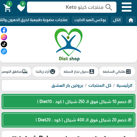
0
0
search
shopping_cart
favorite
home
الكل
بوكس العيد الدايت
منتجات عضوية طبيعية لحرق الدهون والتن
commute
emoji_emotions
account_box
ballot
طلباتي السابقة
دخول تجار الجملة
آراء زبائننا
مناطق التوصيل
الرئيسية
كل المنتجات
بروتين بار العشق
🎁 خصم 10 شيكل فوق الـ 250 شيكل ( كود : Diet10 )
🎁 خصم 20 شيكل فوق الـ 400 شيكل ( كود : Diet20 )