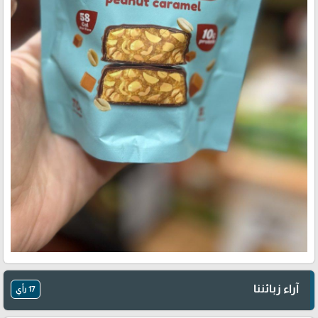
آراء زبائننا
17 رأي