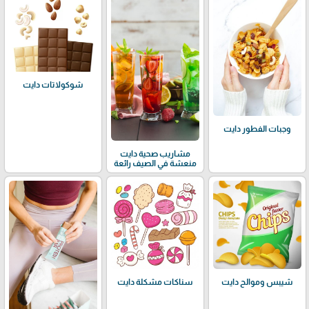
شوكولاتات دايت
وجبات الفطور دايت
مشاريب صحية دايت
منعشة في الصيف رائعة
شيبس وموالح دايت
سناكات مشكلة دايت