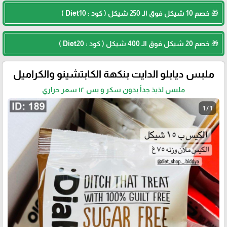
🎁 خصم 10 شيكل فوق الـ 250 شيكل ( كود : Diet10 )
🎁 خصم 20 شيكل فوق الـ 400 شيكل ( كود : Diet20 )
ملبس ديابلو الدايت بنكهة الكابتشينو والكراميل
ملبس لذيذ جداً بدون سكر و بس ١٢ سعر حراري
1 / 1