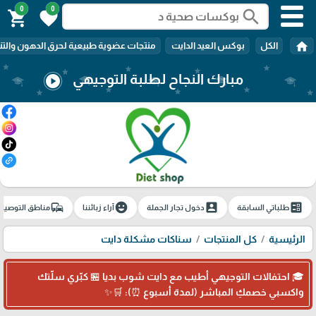
0
0
search
shopping_cart
favorite
home
الكل
بوكس العيد الدايت
منتجات عضوية طبيعية لحرق الدهون والتن
مبارك النجاح لطلبة التوجيهي
play_circle
commute
emoji_emotions
account_box
ballot
طلباتي السابقة
دخول تجار الجملة
آراء زبائننا
مناطق التوصيل
الرئيسية
كل المنتجات
سناكات مشكلة دايت
🎓 احتفالات التوجيهي أطيب مع دايت شوب بديا 🏪 كبّري سلّتك
واكسبي خصمكِ المباشر (لمدة أسبوع ⏰): 🛒✨