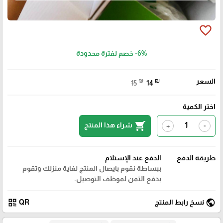
favorite_border
-6%
خصم لفترة محدودة
السعر
₪
₪
15
14
اختر الكمية
shopping_cart
شراء هذا المنتج
+
-
طريقة الدفع
الدفع عند الإستلام
ببساطة نقوم بايصال المنتج لغاية منزلك وتقوم
بدفع الثمن لموظف التوصيل.
qr_code
public
نسخ رابط المنتج
QR