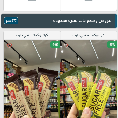
عروض وخصومات لفترة محدودة
377 منتج
كيك وكعك صحي دايت
كيك وكعك صحي دايت
-16%
-16%
favorite_border
favorite_border
🎓