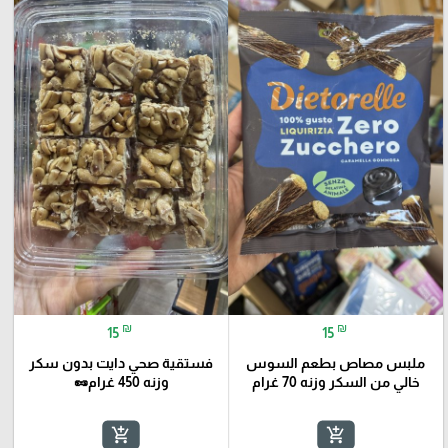
₪
₪
15
15
ملبس مصاص بطعم السوس
فستقية صحي دايت بدون سكر
خالي من السكر وزنه 70 غرام
وزنه 450 غرام🥜
add_shopping_cart
add_shopping_cart