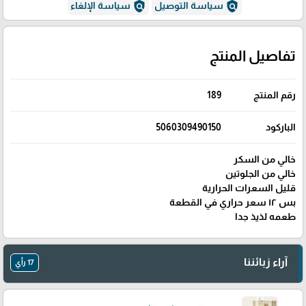
policy
policy
سياسة التوصيل
سياسة الإلغاء
تفاصيل المنتج
رقم المنتج
189
الباركود
5060309490150
خالي من السكر
خالي من الجلوتين
قليل السعرات الحرارية
بس ١٢ سعر حراري في القطعة
طعمه لذيذ جدا
آراء زبائننا
17 رأي