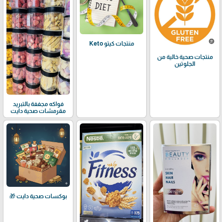
منتجات كيتو Keto
منتجات صحية خالية من
الجلوتين
فواكه مجففة بالتبريد
مقرمشات صحية دايت
بوكسات صحية دايت 🎁