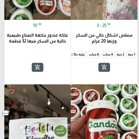
₪
₪
10
3 - 25
مصاص اشكال خالي من السكر
علكة غندور بنكهة النعناع طبيعية
وزنها 20 غرام
خالية من السكر فيها 32 قطعة
1 حبة
2 حبة
4 حبات
6 حبات
علبة =12 حبة
add_shopping_cart
add_shopping_cart
favorite_border
favorite_border