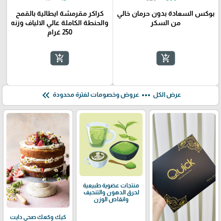
بوكس السعادة بدون حرمان خالي
كراكر مقرمشة ايطالية بالقمح
من السكر
والحنطة الكاملة عالي الالياف وزنه
250 غرام
add_shopping_cart
add_shopping_cart
keyboard_double_arrow_left
more_horiz
عرض الكل
عروض وخصومات لفترة محدودة
منتجات عضوية طبيعية
لحرق الدهون والتنحيف
وانقاص الوزن
كيك وكعك صحي دايت