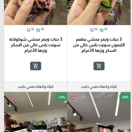
₪
₪
₪
₪
12
10
12
10
3 حبات ويفر محشي بطعم
3 حبات ويفر محشي شوكولاته
الليمون سويت بلس خالي من
سويت بلس خالي من السكر
السكر وزنها 24غرام
وزنها 24غرام
add_shopping_cart
add_shopping_cart
كيك وكعك صحي دايت
كيك وكعك صحي دايت
-33%
-46%
favorite_border
favorite_border