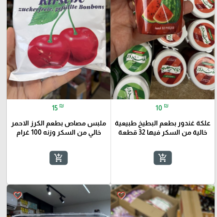
₪
₪
15
10
علكة غندور بطعم البطيخ طبيعية
ملبس مصاص بطعم الكرز الاحمر
خالية من السكر فيها 32 قطعة
خالي من السكر وزنه 100 غرام
add_shopping_cart
add_shopping_cart
favorite_border
favorite_border