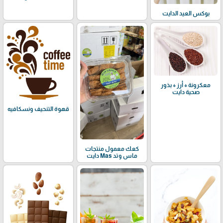
بوكس العيد الدايت
معكرونة + أرز + بذور
صحية دايت
قهوة التنحيف ونسكافيه
كعك معمول منتجات
ماس وتد Mas دايت