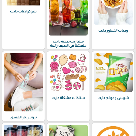
شوكولاتات دايت
وجبات الفطور دايت
مشاريب صحية دايت
منعشة في الصيف رائعة
شيبس وموالح دايت
سناكات مشكلة دايت
بروتين بار العشق