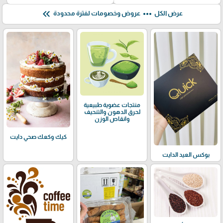
keyboard_double_arrow_left
more_horiz
عرض الكل
عروض وخصومات لفترة محدودة
منتجات عضوية طبيعية
لحرق الدهون والتنحيف
وانقاص الوزن
كيك وكعك صحي دايت
بوكس العيد الدايت