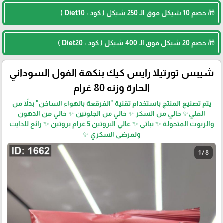
🎁 خصم 10 شيكل فوق الـ 250 شيكل ( كود : Diet10 )
🎁 خصم 20 شيكل فوق الـ 400 شيكل ( كود : Diet20 )
شيبس تورتيلا رايس كيك بنكهة الفول السوداني
الحارة وزنه 80 غرام
يتم تصنيع المنتج باستخدام تقنية "الفرقعة بالهواء الساخن" بدلاً من
القلي✨ خالي من السكر ✨ خالي من الجلوتين ✨ خالي من الدهون
والزيوت المتحولة ✨ نباتي ✨ عالي البروتين 5 غرام بروتين ✨ رائع للدايت
ولمرضى السكري ✨
1 / 8