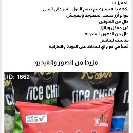
المميزات:
نكهة حارة مميزة مع طعم الفول السوداني الغني
قوام أرز خفيف، مضغوط ومقرمش
خالٍ من الغلوتين
غير معدّل وراثيًا
خالٍ من الدهون المتحولة
مناسب للنباتيين
مُعبأ في جو واقٍ للحفاظ على الجودة والطزاجة
مزيداً من الصور والفيديو