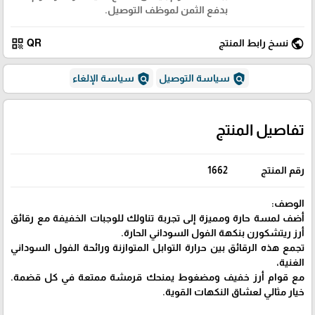
بدفع الثمن لموظف التوصيل.
qr_code
public
نسخ رابط المنتج
QR
policy
policy
سياسة التوصيل
سياسة الإلغاء
تفاصيل المنتج
رقم المنتج
1662
الوصف:
أضف لمسة حارة ومميزة إلى تجربة تناولك للوجبات الخفيفة مع رقائق
أرز ريتشكورن بنكهة الفول السوداني الحارة.
تجمع هذه الرقائق بين حرارة التوابل المتوازنة ورائحة الفول السوداني
الغنية،
مع قوام أرز خفيف ومضغوط يمنحك قرمشة ممتعة في كل قضمة.
خيار مثالي لعشاق النكهات القوية.