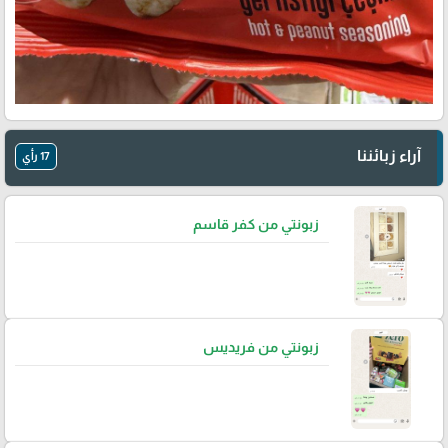
آراء زبائننا
17 رأي
زبونتي من كفر قاسم
زبونتي من فريديس