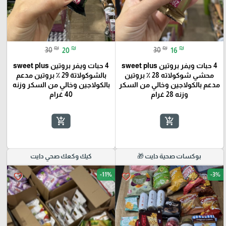
₪
₪
₪
₪
30
20
30
16
4 حبات ويفر بروتين sweet plus
4 حبات ويفر بروتين sweet plus
محشي شوكولاته 28 ٪؜ بروتين
بالشوكولاتة 29 ٪؜ بروتين مدعم
مدعم بالكولاجين وخالي من السكر
بالكولاجين وخالي من السكر وزنه
وزنه 28 غرام
40 غرام
add_shopping_cart
add_shopping_cart
بوكسات صحية دايت 🎁
كيك وكعك صحي دايت
-11%
-3%
favorite_border
favorite_border