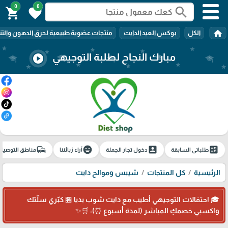
0
0
search
shopping_cart
favorite
home
الكل
بوكس العيد الدايت
منتجات عضوية طبيعية لحرق الدهون والتن
مبارك النجاح لطلبة التوجيهي
play_circle
commute
emoji_emotions
account_box
ballot
طلباتي السابقة
دخول تجار الجملة
آراء زبائننا
مناطق التوصيل
الرئيسية
كل المنتجات
شيبس وموالح دايت
🎓 احتفالات التوجيهي أطيب مع دايت شوب بديا 🏪 كبّري سلّتك
واكسبي خصمكِ المباشر (لمدة أسبوع ⏰): 🛒✨