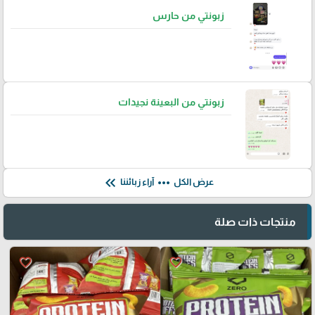
زبونتي من حارس
زبونتي من البعينة نجيدات
keyboard_double_arrow_left
more_horiz
عرض الكل
آراء زبائننا
منتجات ذات صلة
favorite_border
favorite_border