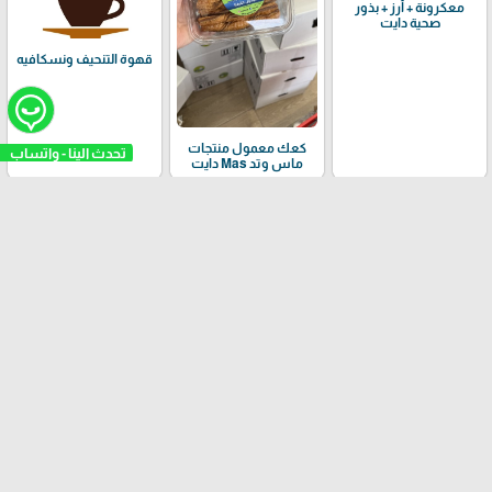
معكرونة + أرز + بذور
صحية دايت
قهوة التنحيف ونسكافيه
كعك معمول منتجات
ماس وتد Mas دايت
شوكولاتات دايت
وجبات الفطور دايت
مشاريب صحية دايت
منعشة في الصيف رائعة