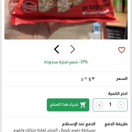
arrow_back_ios
arrow_forward_ios
favorite_border
-37%
خصم لفترة محدودة
السعر
₪
₪
8
5
اختر الكمية
shopping_cart
شراء هذا المنتج
+
-
🎓
طريقة الدفع
الدفع عند الإستلام
ببساطة نقوم بايصال المنتج لغاية منزلك وتقوم