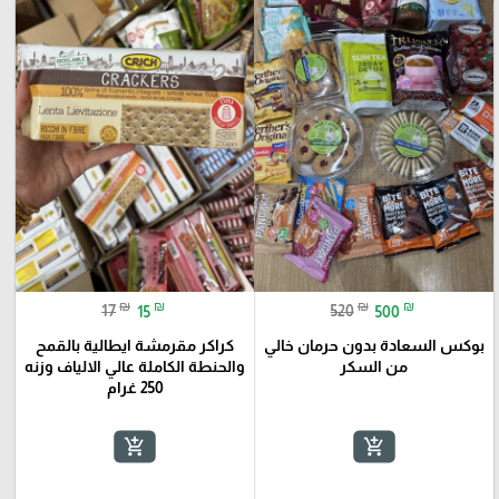
₪
₪
₪
₪
17
15
520
500
بوكس السعادة بدون حرمان خالي
كراكر مقرمشة ايطالية بالقمح
من السكر
والحنطة الكاملة عالي الالياف وزنه
250 غرام
add_shopping_cart
add_shopping_cart