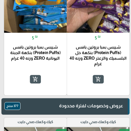
🎓
₪
₪
5
5
شيبس بمبا بروتين بافس
شيبس بمبا بروتين بافس
(Protein Puffs) بنكهة خل
(Protein Puffs) بنكهة الجبنة
البلسميك والزعتر ZERO وزنه 40
اليونانية ZERO وزنه 40 غرام
غرام
add_shopping_cart
add_shopping_cart
عروض وخصومات لفترة محدودة
377 منتج
كيك وكعك صحي دايت
كيك وكعك صحي دايت