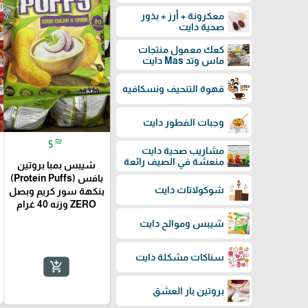
معكرونة + أرز + بذور
صحية دايت
كعك معمول منتجات
ماس وتد Mas دايت
قهوة التنحيف ونسكافيه
وجبات الفطور دايت
₪
5
مشاريب صحية دايت
منعشة في الصيف رائعة
شيبس بمبا بروتين
بافس (Protein Puffs)
شوكولاتات دايت
بنكهة سور كريم وبصل
ZERO وزنه 40 غرام
شيبس وموالح دايت
سناكات مشكلة دايت
add_shopping_cart
بروتين بار العشق