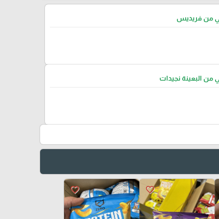
تي من فريديس
ي من البعينة نجيدات
favorite_border
favorite_border