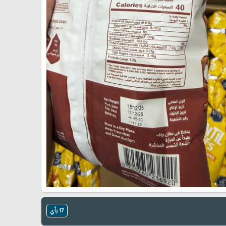
🎓
17 رأي