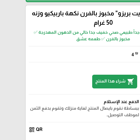
يت بريزو" مخبوز بالفرن نكهة باربيكيو وزنه
50 غرام
ة جداً طبيعي صحي خفيف جدا خالي من الدهون المهدرجة ✅
مخبوز بالفرن ✅ طعمه عشق
₪
4
shopping_cart
شراء هذا المنتج
الدفع عند الإستلام
ببساطة نقوم بايصال المنتج لغاية منزلك وتقوم بدفع الثمن
لموظف التوصيل.
qr_code
QR