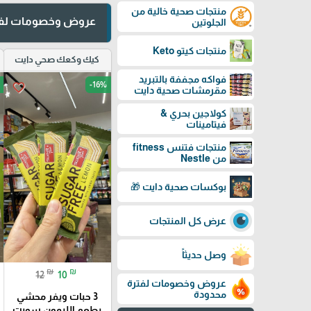
منتجات صحية خالية من
عروض وخصومات لفت
الجلوتين
منتجات كيتو Keto
كيك وكعك صحي دايت
فواكه مجففة بالتبريد
-16%
favorite_border
مقرمشات صحية دايت
كولاجين بحري &
فيتامينات
منتجات فتنس fitness
من Nestle
بوكسات صحية دايت 🎁
عرض كل المنتجات
وصل حديثاً
₪
₪
12
10
عروض وخصومات لفترة
محدودة
3 حبات ويفر محشي
بطعم الليمون سويت