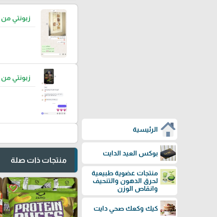
زبونتي من
زبونتي من
الرئيسية
بوكس العيد الدايت
منتجات ذات صلة
منتجات عضوية طبيعية
لحرق الدهون والتنحيف
favorite_border
وانقاص الوزن
كيك وكعك صحي دايت