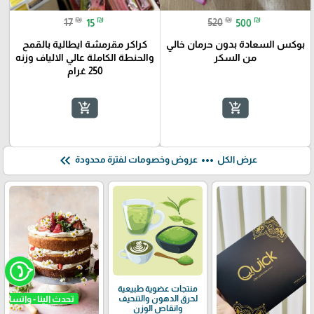
₪
₪
₪
₪
17
15
520
500
بوكس السعادة بدون حرمان خالي
كراكر مقرمشة ايطالية بالقمح
من السكر
والحنطة الكاملة عالي الالياف وزنه
250 غرام
add_shopping_cart
add_shopping_cart
keyboard_double_arrow_left
more_horiz
عرض الكل
عروض وخصومات لفترة محدودة
منتجات عضوية طبيعية
لحرق الدهون والتنحيف
وانقاص الوزن