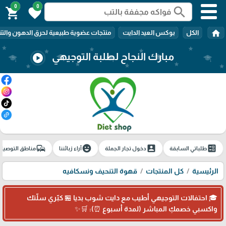
0
0
search
shopping_cart
favorite
home
الكل
بوكس العيد الدايت
منتجات عضوية طبيعية لحرق الدهون والتن
مبارك النجاح لطلبة التوجيهي
play_circle
commute
emoji_emotions
account_box
ballot
طلباتي السابقة
دخول تجار الجملة
آراء زبائننا
مناطق التوصيل
الرئيسية
كل المنتجات
قهوة التنحيف ونسكافيه
🎓 احتفالات التوجيهي أطيب مع دايت شوب بديا 🏪 كبّري سلّتك
واكسبي خصمكِ المباشر (لمدة أسبوع ⏰): 🛒✨