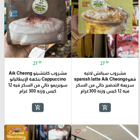
₪
₪
27
27
مشروب سبانش لاتيه
مشروب كابتشينو Aik Cheong
قهوةspanish latte Aik Cheong
Cappuccino بنكهة الإيطاليانو
سريعة التحضير خالي من السكر
سوبريمو خالي من السكر فيه 12
فيه 12 كيس وزنه 300غرام
كيس وزنه 300 غرام
add_shopping_cart
add_shopping_cart
favorite_border
favorite_border