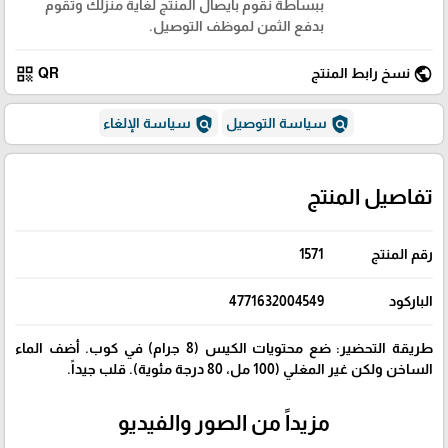
ببساطة نقوم بايصال المنتج لغاية منزلك وتقوم
بدفع الثمن لموظف التوصيل.
qr_code
public
نسخ رابط المنتج
QR
policy
policy
سياسة التوصيل
سياسة الإلغاء
تفاصيل المنتج
رقم المنتج
1571
الباركود
4771632004549
طريقة التحضير: ضع محتويات الكيس (8 جرام) في كوب. أضف الماء
الساخن ولكن غير المغلي (100 مل، 80 درجة مئوية). قلب جيداً.
مزيداً من الصور والفيديو