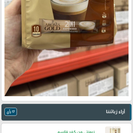
آراء زبائننا
17 رأي
زبونتي من كفر قاسم