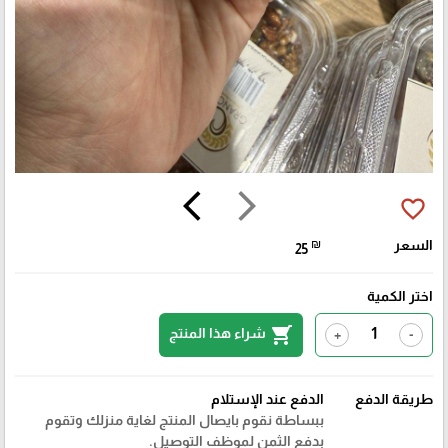
arrow_back_ios
arrow_forward_ios
favorite_border
السعر
₪
25
اختر الكمية
shopping_cart
شراء هذا المنتج
+
-
🎓
طريقة الدفع
الدفع عند الإستلام
ببساطة نقوم بايصال المنتج لغاية منزلك وتقوم
بدفع الثمن لموظف التوصيل.