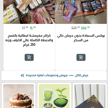
₪
₪
₪
₪
17
15
520
500
بوكس السعادة بدون حرمان خالي
كراكر مقرمشة ايطالية بالقمح
من السكر
والحنطة الكاملة عالي الالياف وزنه
250 غرام
add_shopping_cart
add_shopping_cart
keyboard_double_arrow_left
more_horiz
عرض الكل
عروض وخصومات لفترة محدودة