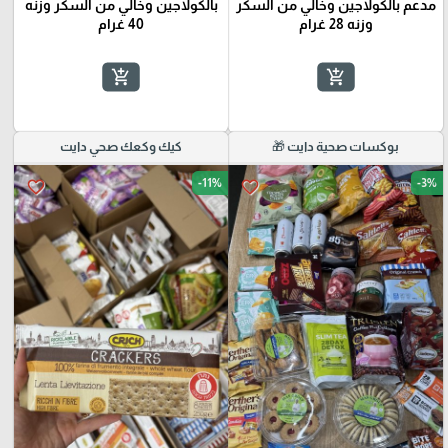
مدعم بالكولاجين وخالي من السكر
بالكولاجين وخالي من السكر وزنه
وزنه 28 غرام
40 غرام
add_shopping_cart
add_shopping_cart
بوكسات صحية دايت 🎁
كيك وكعك صحي دايت
-11%
-3%
favorite_border
favorite_border