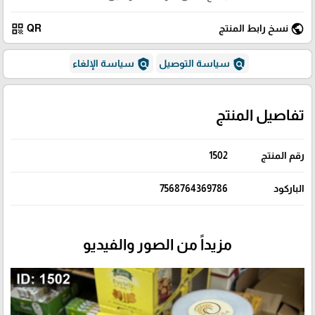
qr_code
public
نسخ رابط المنتج
QR
policy
policy
سياسة التوصيل
سياسة الإلغاء
تفاصيل المنتج
رقم المنتج
1502
الباركود
7568764369786
مزيداً من الصور والفيديو