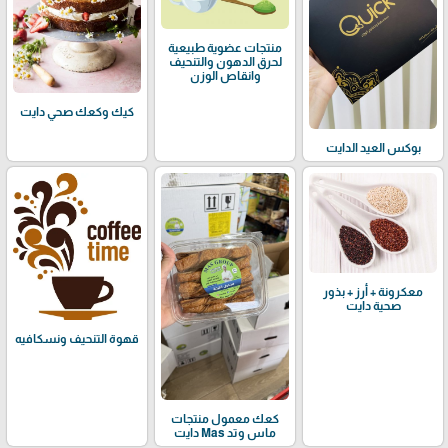
منتجات عضوية طبيعية
لحرق الدهون والتنحيف
وانقاص الوزن
كيك وكعك صحي دايت
بوكس العيد الدايت
معكرونة + أرز + بذور
صحية دايت
قهوة التنحيف ونسكافيه
كعك معمول منتجات
ماس وتد Mas دايت