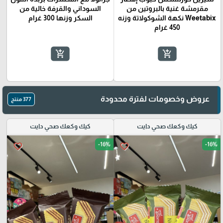
مقرمشة غنية بالبروتين من
السوداني والقرفة خالية من
Weetabix نكهة الشوكولاتة وزنه
السكر وزنها 300 غرام
450 غرام
add_shopping_cart
add_shopping_cart
عروض وخصومات لفترة محدودة
377 منتج
كيك وكعك صحي دايت
كيك وكعك صحي دايت
-16%
-16%
favorite_border
favorite_border