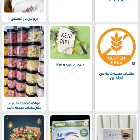
بروتين بار العشق
منتجات كيتو Keto
منتجات صحية خالية من
الجلوتين
فواكه مجففة بالتبريد
مقرمشات صحية دايت