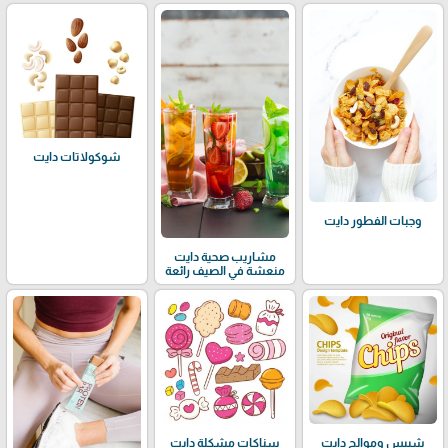
شوكولاتات دايت
وجبات الفطور دايت
مشاريب صحية دايت
منعشة في الصيف رائعة
شيبس وموالح دايت
سناكات مشكلة دايت