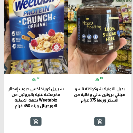
₪
₪
35
25
بديل النوتيلا شوكولاتة ناسو
سيريل كورنفلكس حبوب إفطار
هيلثي بروتين عالي وخالية من
مقرمشة غنية بالبروتين من
السكر وزنها 375 غرام
Weetabix نكهة الاصلية
الاورجينال وزنه 450 غرام
add_shopping_cart
add_shopping_cart