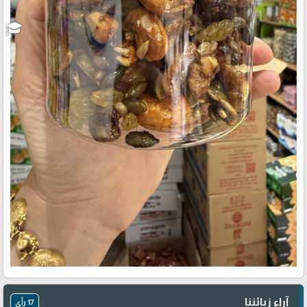
آراء زبائننا
17 رأي