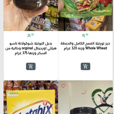
₪
₪
25
15
خبز تورتيلا القمح الكامل والحنطة
بديل النوتيلا شوكولاتة ناسو
Whole Wheat وزنه 320 غرام
هيلثي اورجينال orginal وخالية من
السكر وزنها 375 غرام
add_shopping_cart
add_shopping_cart
favorite_border
favorite_border