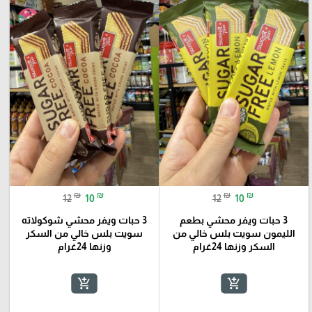
₪
₪
₪
₪
12
10
12
10
3 حبات ويفر محشي بطعم
3 حبات ويفر محشي شوكولاته
الليمون سويت بلس خالي من
سويت بلس خالي من السكر
السكر وزنها 24غرام
وزنها 24غرام
add_shopping_cart
add_shopping_cart