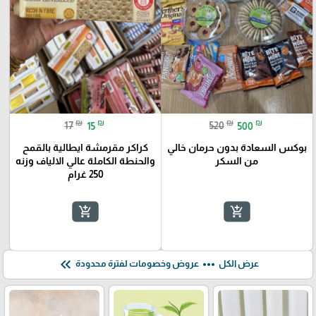
₪
₪
₪
₪
17
15
520
500
بوكس السعادة بدون حرمان خالي
كراكر مقرمشة ايطالية بالقمح
من السكر
والحنطة الكاملة عالي الالياف وزنه
250 غرام
add_shopping_cart
add_shopping_cart
keyboard_double_arrow_left
more_horiz
عرض الكل
عروض وخصومات لفترة محدودة