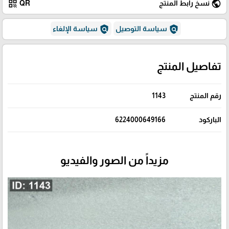
qr_code
public
نسخ رابط المنتج
QR
policy
policy
سياسة التوصيل
سياسة الإلغاء
تفاصيل المنتج
رقم المنتج
1143
الباركود
6224000649166
مزيداً من الصور والفيديو