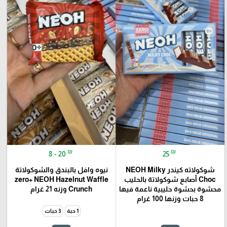
₪
₪
8 - 20
25
شوكولاته كيندر NEOH Milky
نيوه وافل بالبندق والشوكولاتة
Choc أصابع شوكولاتة بالحليب
zero+ NEOH Hazelnut Waffle
محشوة بحشوة حليبية ناعمة فيها
Crunch وزنه 21 غرام
8 حبات وزنها 100 غرام
1 حبة
3 حبات