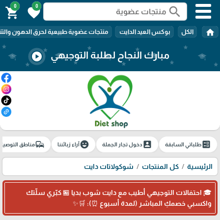
0
0
search
shopping_cart
favorite
home
الكل
بوكس العيد الدايت
منتجات عضوية طبيعية لحرق الدهون والتن
مبارك النجاح لطلبة التوجيهي
play_circle
commute
emoji_emotions
account_box
ballot
طلباتي السابقة
دخول تجار الجملة
آراء زبائننا
مناطق التوصيل
الرئيسية
كل المنتجات
شوكولاتات دايت
🎓 احتفالات التوجيهي أطيب مع دايت شوب بديا 🏪 كبّري سلّتك
واكسبي خصمكِ المباشر (لمدة أسبوع ⏰): 🛒✨