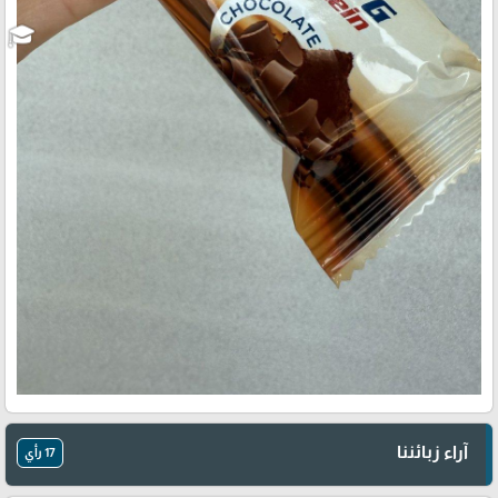
آراء زبائننا
17 رأي