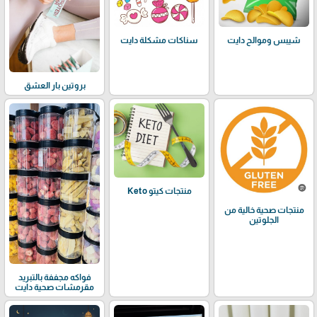
شيبس وموالح دايت
سناكات مشكلة دايت
بروتين بار العشق
منتجات كيتو Keto
منتجات صحية خالية من
الجلوتين
فواكه مجففة بالتبريد
مقرمشات صحية دايت