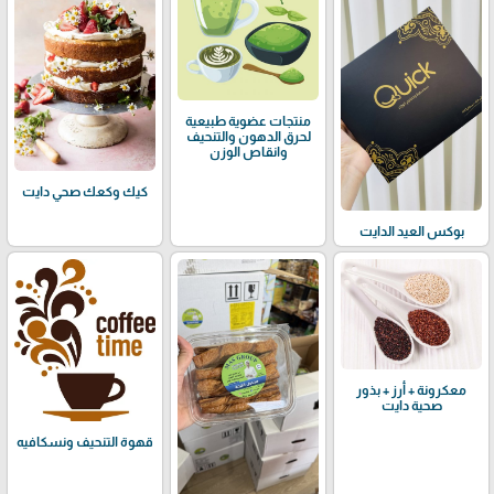
منتجات عضوية طبيعية
لحرق الدهون والتنحيف
وانقاص الوزن
كيك وكعك صحي دايت
بوكس العيد الدايت
معكرونة + أرز + بذور
صحية دايت
قهوة التنحيف ونسكافيه