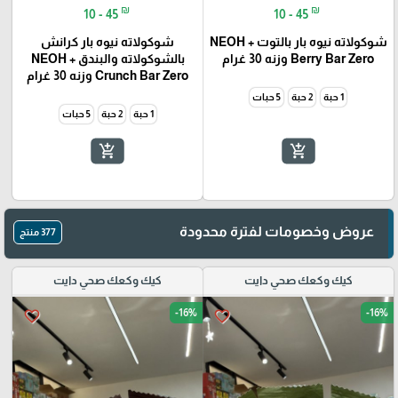
₪
₪
10 - 45
10 - 45
شوكولاته نيوه بار بالتوت + NEOH
شوكولاته نيوه بار كرانش
Berry Bar Zero وزنه 30 غرام
بالشوكولاته والبندق + NEOH
Crunch Bar Zero وزنه 30 غرام
1 حبة
2 حبة
5 حبات
1 حبة
2 حبة
5 حبات
add_shopping_cart
add_shopping_cart
عروض وخصومات لفترة محدودة
377 منتج
كيك وكعك صحي دايت
كيك وكعك صحي دايت
-16%
-16%
favorite_border
favorite_border