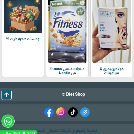
بوكسات صحية دايت 🎁
كولاجين بحري &
منتجات فتنس fitness
فيتامينات
من Nestle
arrow_upward
Diet Shop ©
برمجة وتطوير شركة ديجيتال لايف