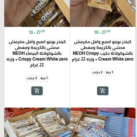
₪
₪
10 - 27
10 - 27
كيندر بوينو اصبع وافل مقرمش
كيندر بوينو اصبع وافل مقرمش
محشي بالكريمة ومغطى
محشي بالكريمة ومغطى
بالشوكولاتة حليب NEOH Crispy
بالشوكولاتة البيضاء NEOH
Cream White zero + وزنه 22 غرام
Crispy Cream White zero + وزنه
22 غرام
1 حبة
3 حبات
1 حبة
3 حبات
add_shopping_cart
add_shopping_cart
favorite_border
favorite_border