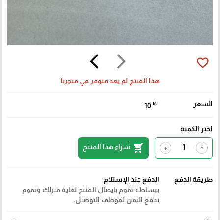
arrow_back_ios
arrow_forward_ios
favorite_border
هذا المنتج لم يعد متوفر في متجرنا
🎓
السعر
₪
10
اختر الكمية
shopping_cart
شراء هذا المنتج
+
-
طريقة الدفع
الدفع عند الإستلام
ببساطة نقوم بايصال المنتج لغاية منزلك وتقوم
بدفع الثمن لموظف التوصيل.