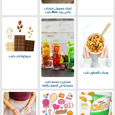
كعك معمول منتجات
ماس وتد Mas دايت
شوكولاتات دايت
وجبات الفطور دايت
مشاريب صحية دايت
منعشة في الصيف رائعة