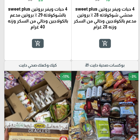
4 حبات ويفر بروتين sweet plus
4 حبات ويفر بروتين sweet plus
محشي شوكولاته 28 ٪؜ بروتين
بالشوكولاتة 29 ٪؜ بروتين مدعم
مدعم بالكولاجين وخالي من السكر
بالكولاجين وخالي من السكر وزنه
وزنه 28 غرام
40 غرام
add_shopping_cart
add_shopping_cart
بوكسات صحية دايت 🎁
كيك وكعك صحي دايت
-11%
-3%
favorite_border
favorite_border